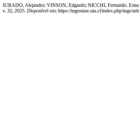
JURADO, Alejandro; VINSON, Edgardo; NICCHI, Fernando. Estudio est
v. 32, 2025. Disponível em: https://ingeniare.uta.cl/index.php/inge/ar