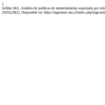
1.
Sellitto MA. Análisis de políticas de mantenimiento soportada por simu
2026];28(2). Disponible en: https://ingeniare.uta.cl/index.php/inge/ar