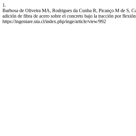
1.
Barbosa de Oliveira MA, Rodrigues da Cunha R, Picanço M de S, Carv
adición de fibra de acero sobre el concreto bajo la tracción por flexió
https://ingeniare.uta.cl/index.php/inge/article/view/992