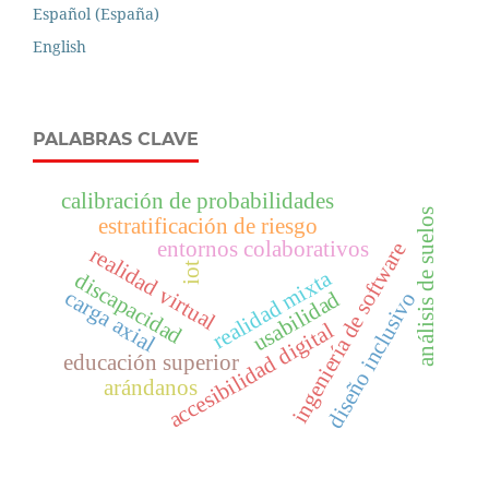
Español (España)
English
PALABRAS CLAVE
calibración de probabilidades
análisis de suelos
estratificación de riesgo
entornos colaborativos
ingeniería de software
realidad virtual
iot
realidad mixta
discapacidad
carga axial
usabilidad
diseño inclusivo
accesibilidad digital
educación superior
arándanos