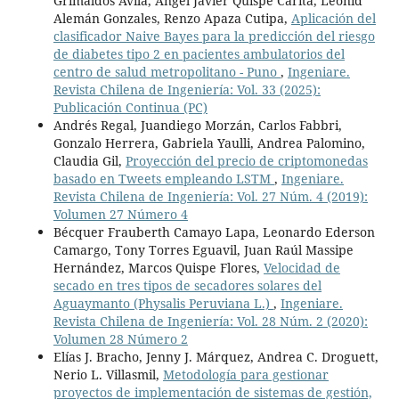
Grimaldos Avila, Angel Javier Quispe Carita, Leonid
Alemán Gonzales, Renzo Apaza Cutipa,
Aplicación del
clasificador Naive Bayes para la predicción del riesgo
de diabetes tipo 2 en pacientes ambulatorios del
centro de salud metropolitano - Puno
,
Ingeniare.
Revista Chilena de Ingeniería: Vol. 33 (2025):
Publicación Continua (PC)
Andrés Regal, Juandiego Morzán, Carlos Fabbri,
Gonzalo Herrera, Gabriela Yaulli, Andrea Palomino,
Claudia Gil,
Proyección del precio de criptomonedas
basado en Tweets empleando LSTM
,
Ingeniare.
Revista Chilena de Ingeniería: Vol. 27 Núm. 4 (2019):
Volumen 27 Número 4
Bécquer Frauberth Camayo Lapa, Leonardo Ederson
Camargo, Tony Torres Eguavil, Juan Raúl Massipe
Hernández, Marcos Quispe Flores,
Velocidad de
secado en tres tipos de secadores solares del
Aguaymanto (Physalis Peruviana L.)
,
Ingeniare.
Revista Chilena de Ingeniería: Vol. 28 Núm. 2 (2020):
Volumen 28 Número 2
Elías J. Bracho, Jenny J. Márquez, Andrea C. Droguett,
Nerio L. Villasmil,
Metodología para gestionar
proyectos de implementación de sistemas de gestión,