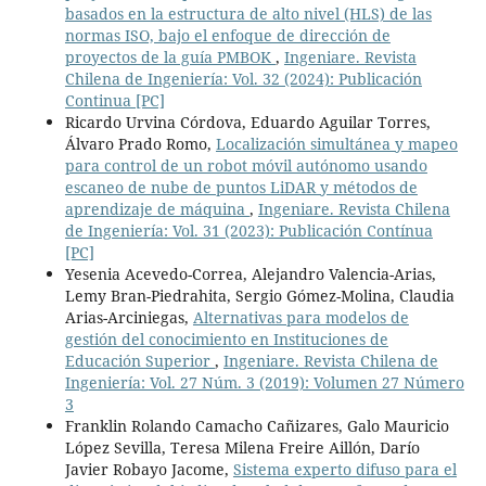
basados en la estructura de alto nivel (HLS) de las
normas ISO, bajo el enfoque de dirección de
proyectos de la guía PMBOK
,
Ingeniare. Revista
Chilena de Ingeniería: Vol. 32 (2024): Publicación
Continua [PC]
Ricardo Urvina Córdova, Eduardo Aguilar Torres,
Álvaro Prado Romo,
Localización simultánea y mapeo
para control de un robot móvil autónomo usando
escaneo de nube de puntos LiDAR y métodos de
aprendizaje de máquina
,
Ingeniare. Revista Chilena
de Ingeniería: Vol. 31 (2023): Publicación Contínua
[PC]
Yesenia Acevedo-Correa, Alejandro Valencia-Arias,
Lemy Bran-Piedrahita, Sergio Gómez-Molina, Claudia
Arias-Arciniegas,
Alternativas para modelos de
gestión del conocimiento en Instituciones de
Educación Superior
,
Ingeniare. Revista Chilena de
Ingeniería: Vol. 27 Núm. 3 (2019): Volumen 27 Número
3
Franklin Rolando Camacho Cañizares, Galo Mauricio
López Sevilla, Teresa Milena Freire Aillón, Darío
Javier Robayo Jacome,
Sistema experto difuso para el