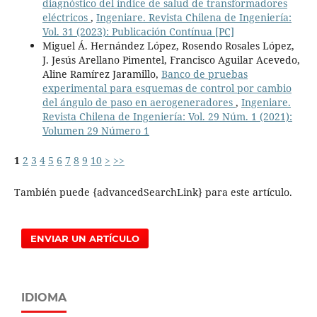
diagnóstico del índice de salud de transformadores
eléctricos
,
Ingeniare. Revista Chilena de Ingeniería:
Vol. 31 (2023): Publicación Contínua [PC]
Miguel Á. Hernández López, Rosendo Rosales López,
J. Jesús Arellano Pimentel, Francisco Aguilar Acevedo,
Aline Ramírez Jaramillo,
Banco de pruebas
experimental para esquemas de control por cambio
del ángulo de paso en aerogeneradores
,
Ingeniare.
Revista Chilena de Ingeniería: Vol. 29 Núm. 1 (2021):
Volumen 29 Número 1
1
2
3
4
5
6
7
8
9
10
>
>>
También puede {advancedSearchLink} para este artículo.
ENVIAR UN ARTÍCULO
IDIOMA