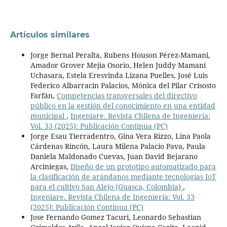
Artículos similares
Jorge Bernal Peralta, Rubens Houson Pérez-Mamani,
Amador Grover Mejia Osorio, Helen Juddy Mamani
Uchasara, Estela Eresvinda Lizana Puelles, José Luis
Federico Albarracin Palacios, Mónica del Pilar Crisosto
Farfán,
Competencias transversales del directivo
público en la gestión del conocimiento en una entidad
municipal
,
Ingeniare. Revista Chilena de Ingeniería:
Vol. 33 (2025): Publicación Continua (PC)
Jorge Esau Tierradentro, Gina Vera Rizzo, Lina Paola
Cárdenas Rincón, Laura Milena Palacio Pava, Paula
Daniela Maldonado Cuevas, Juan David Bejarano
Arciniegas,
Diseño de un prototipo automatizado para
la clasificación de arándanos mediante tecnologías IoT
para el cultivo San Alejo (Guasca, Colombia)
,
Ingeniare. Revista Chilena de Ingeniería: Vol. 33
(2025): Publicación Continua (PC)
Jose Fernando Gomez Tacuri, Leonardo Sebastian