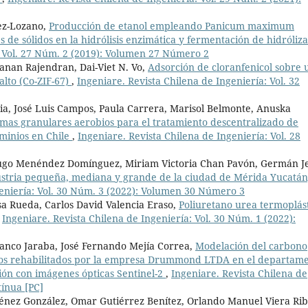
uez-Lozano,
Producción de etanol empleando Panicum maximum
s de sólidos en la hidrólisis enzimática y fermentación de hidróliz
: Vol. 27 Núm. 2 (2019): Volumen 27 Número 2
anan Rajendran, Dai-Viet N. Vo,
Adsorción de cloranfenicol sobre 
alto (Co-ZIF-67)
,
Ingeniare. Revista Chilena de Ingeniería: Vol. 32
ia, José Luis Campos, Paula Carrera, Marisol Belmonte, Anuska
emas granulares aerobios para el tratamiento descentralizado de
ominios en Chile
,
Ingeniare. Revista Chilena de Ingeniería: Vol. 28
Hugo Menéndez Domínguez, Miriam Victoria Chan Pavón, Germán J
dustria pequeña, mediana y grande de la ciudad de Mérida Yucatán
geniería: Vol. 30 Núm. 3 (2022): Volumen 30 Número 3
sa Rueda, Carlos David Valencia Eraso,
Poliuretano urea termoplás
,
Ingeniare. Revista Chilena de Ingeniería: Vol. 30 Núm. 1 (2022):
Manco Jaraba, José Fernando Mejía Correa,
Modelación del carbono
nos rehabilitados por la empresa Drummond LTDA en el departam
ción con imágenes ópticas Sentinel-2
,
Ingeniare. Revista Chilena de
tínua [PC]
ménez González, Omar Gutiérrez Benítez, Orlando Manuel Viera Rib