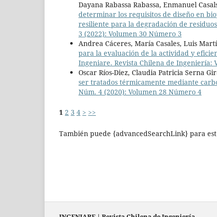
Dayana Rabassa Rabassa, Enmanuel Casals
determinar los requisitos de diseño en bi
resiliente para la degradación de residuo
3 (2022): Volumen 30 Número 3
Andrea Cáceres, María Casales, Luis Mart
para la evaluación de la actividad y efic
Ingeniare. Revista Chilena de Ingeniería:
Oscar Ríos-Diez, Claudia Patricia Serna Gir
ser tratados térmicamente mediante car
Núm. 4 (2020): Volumen 28 Número 4
1
2
3
4
>
>>
También puede {advancedSearchLink} para este
INGENIARE
|
Revista Chilena de Ingeniería
.