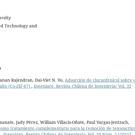
rsity
ied Technology and
a
anan Rajendran, Dai-Viet N. Vo,
Adsorción de cloranfenicol sobre 
alto (Co-ZIF-67)
,
Ingeniare. Revista Chilena de Ingeniería: Vol. 32
nate, Jady Pérez, William Villacis-Oñate, Paul Vargas-Jentzsch,
como tratamiento complementario para la remoción de tensoactivo
s
,
Ingeniare. Revista Chilena de Ingeniería: Vol. 29 Núm. 2 (2021):