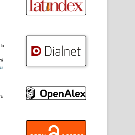
 la
rá
ia
e
ra