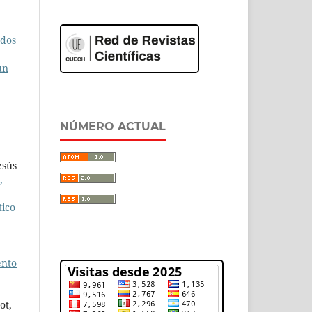
ados
un
NÚMERO ACTUAL
esús
,
tico
ento
ot,