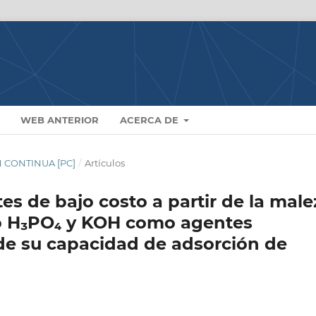
WEB ANTERIOR
ACERCA DE
N CONTINUA [PC]
/
Artículos
s de bajo costo a partir de la male
ndo H₃PO₄ y KOH como agentes
 de su capacidad de adsorción de