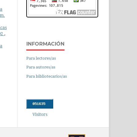
va
úm.
icas
CO2
,
INFORMACIÓN
ra
Para lectores/as
Para autores/as
Para bibliotecarios/as
Visitors