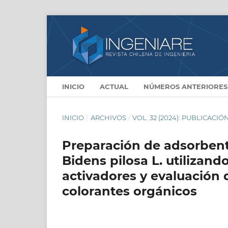
INICIO
ACTUAL
NÚMEROS ANTERIORES
INICIO
/
ARCHIVOS
/
VOL. 32 (2024): PUBLICACIÓ
Preparación de adsorbente
Bidens pilosa L. utiliza
activadores y evaluación
colorantes orgánicos