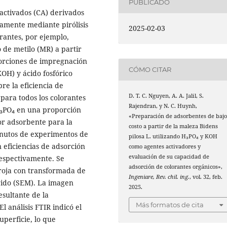
PUBLICADO
activados (CA) derivados
amente mediante pirólisis
2025-02-03
orantes, por ejemplo,
 de metilo (MR) a partir
porciones de impregnación
CÓMO CITAR
(KOH) y ácido fosfórico
re la eficiencia de
D. T. C. Nguyen, A. A. Jalil, S.
 para todos los colorantes
Rajendran, y N. C. Huynh,
 H₃PO₄ en una proporción
«Preparación de adsorbentes de baj
or adsorbente para la
costo a partir de la maleza Bidens
inutos de experimentos de
pilosa L. utilizando H₃PO₄ y KOH
n eficiencias de adsorción
como agentes activadores y
evaluación de su capacidad de
espectivamente. Se
adsorción de colorantes orgánicos»,
roja con transformada de
Ingeniare, Rev. chil. ing.
, vol. 32, feb.
rido (SEM). La imagen
2025.
sultante de la
Más formatos de cita
l análisis FTIR indicó el
uperficie, lo que