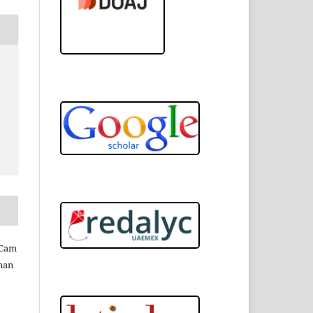
 Cam
anan