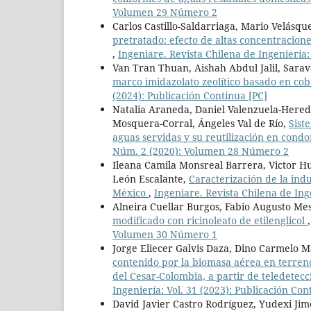
Volumen 29 Número 2
Carlos Castillo-Saldarriaga, Mario Velásq
pretratado: efecto de altas concentracione
,
Ingeniare. Revista Chilena de Ingeniería
Van Tran Thuan, Aishah Abdul Jalil, Sarav
marco imidazolato zeolítico basado en cob
(2024): Publicación Continua [PC]
Natalia Araneda, Daniel Valenzuela-Hered
Mosquera-Corral, Ángeles Val de Río,
Sist
aguas servidas y su reutilización en cond
Núm. 2 (2020): Volumen 28 Número 2
Ileana Camila Monsreal Barrera, Victor 
León Escalante,
Caracterización de la in
México
,
Ingeniare. Revista Chilena de In
Alneira Cuellar Burgos, Fabio Augusto Me
modificado con ricinoleato de etilenglicol
Volumen 30 Número 1
Jorge Eliecer Galvis Daza, Dino Carmelo 
contenido por la biomasa aérea en terre
del Cesar-Colombia, a partir de teledetec
Ingeniería: Vol. 31 (2023): Publicación Con
David Javier Castro Rodríguez, Yudexi Ji