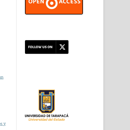
un
s y