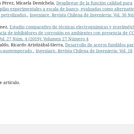
 Pérez, Micaela Demichela,
Despliegue de la función calidad para
opilas experimentales a escala de banco, evaluadas como alternati
s petrolizados
,
Ingeniare. Revista Chilena de Ingeniería: Vol. 30 N
ínez,
Estudio comparativo de técnicas electroquímicas y gravimétr
iencia de inhibidores de corrosión en ambientes con presencia de 
 Vol. 27 Núm. 4 (2019): Volumen 27 Número 4
aldo, Ricardo Aristizábal-Sierra,
Desarrollo de aceros fundidos pa
bo-austemperado
,
Ingeniare. Revista Chilena de Ingeniería: Vol. 28
 artículo.