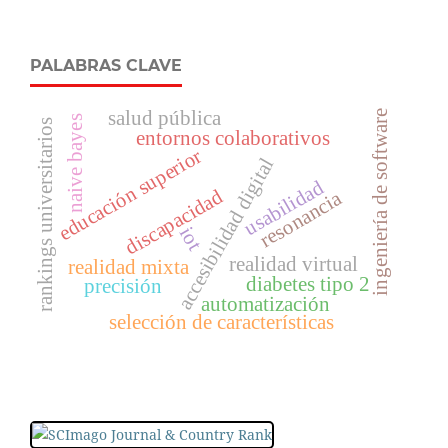
PALABRAS CLAVE
salud pública
ingeniería de software
naive bayes
rankings universitarios
entornos colaborativos
educación superior
accesibilidad digital
usabilidad
discapacidad
resonancia
iot
realidad virtual
realidad mixta
diabetes tipo 2
precisión
automatización
selección de características