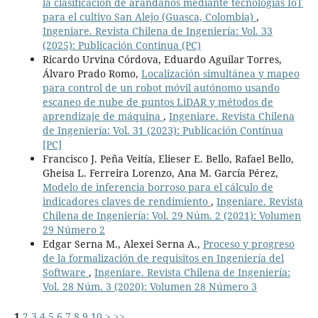
la clasificación de arándanos mediante tecnologías IoT
para el cultivo San Alejo (Guasca, Colombia)
,
Ingeniare. Revista Chilena de Ingeniería: Vol. 33
(2025): Publicación Continua (PC)
Ricardo Urvina Córdova, Eduardo Aguilar Torres,
Álvaro Prado Romo,
Localización simultánea y mapeo
para control de un robot móvil autónomo usando
escaneo de nube de puntos LiDAR y métodos de
aprendizaje de máquina
,
Ingeniare. Revista Chilena
de Ingeniería: Vol. 31 (2023): Publicación Contínua
[PC]
Francisco J. Peña Veitía, Elieser E. Bello, Rafael Bello,
Gheisa L. Ferreira Lorenzo, Ana M. García Pérez,
Modelo de inferencia borroso para el cálculo de
indicadores claves de rendimiento
,
Ingeniare. Revista
Chilena de Ingeniería: Vol. 29 Núm. 2 (2021): Volumen
29 Número 2
Edgar Serna M., Alexei Serna A.,
Proceso y progreso
de la formalización de requisitos en Ingeniería del
Software
,
Ingeniare. Revista Chilena de Ingeniería:
Vol. 28 Núm. 3 (2020): Volumen 28 Número 3
1
2
3
4
5
6
7
8
9
10
>
>>