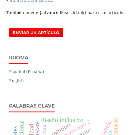
También puede {advancedSearchLink} para este artículo.
ENVIAR UN ARTÍCULO
IDIOMA
Español (España)
English
PALABRAS CLAVE
diseño inclusivo
diabetes tipo 2
resonancia
prototipo