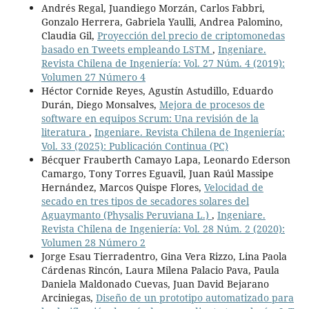
Andrés Regal, Juandiego Morzán, Carlos Fabbri,
Gonzalo Herrera, Gabriela Yaulli, Andrea Palomino,
Claudia Gil,
Proyección del precio de criptomonedas
basado en Tweets empleando LSTM
,
Ingeniare.
Revista Chilena de Ingeniería: Vol. 27 Núm. 4 (2019):
Volumen 27 Número 4
Héctor Cornide Reyes, Agustín Astudillo, Eduardo
Durán, Diego Monsalves,
Mejora de procesos de
software en equipos Scrum: Una revisión de la
literatura
,
Ingeniare. Revista Chilena de Ingeniería:
Vol. 33 (2025): Publicación Continua (PC)
Bécquer Frauberth Camayo Lapa, Leonardo Ederson
Camargo, Tony Torres Eguavil, Juan Raúl Massipe
Hernández, Marcos Quispe Flores,
Velocidad de
secado en tres tipos de secadores solares del
Aguaymanto (Physalis Peruviana L.)
,
Ingeniare.
Revista Chilena de Ingeniería: Vol. 28 Núm. 2 (2020):
Volumen 28 Número 2
Jorge Esau Tierradentro, Gina Vera Rizzo, Lina Paola
Cárdenas Rincón, Laura Milena Palacio Pava, Paula
Daniela Maldonado Cuevas, Juan David Bejarano
Arciniegas,
Diseño de un prototipo automatizado para