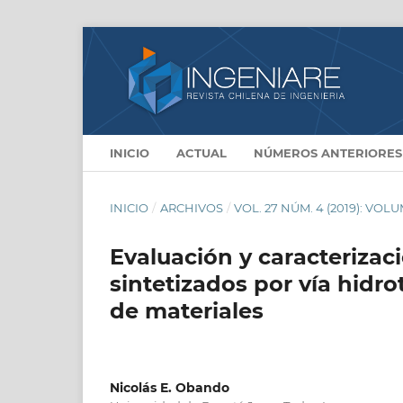
INICIO
ACTUAL
NÚMEROS ANTERIORES
INICIO
/
ARCHIVOS
/
VOL. 27 NÚM. 4 (2019): VO
Evaluación y caracteriza
sintetizados por vía hidr
de materiales
Nicolás E. Obando