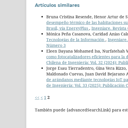
Artículos similares
Bruna Cristina Resende, Henor Artur de 
desempeño térmico de las habitaciones sub
Brasil, vía EnergyPlus
,
Ingeniare. Revista
Mónica Peña Casanova, Caridad Anías Ca
Tecnologías de la Información
,
Ingeniare.
Número 3
Eleen Dayana Mohamed Isa, Nurfatehah W
como fotocatalizadores eficientes para la
Chilena de Ingeniería: Vol. 32 (2024): Publ
Jorge Esau Tierradentro, Gina Vera Rizzo,
Maldonado Cuevas, Juan David Bejarano A
de arándanos mediante tecnologías IoT par
de Ingeniería: Vol. 33 (2025): Publicación 
<<
<
1
2
También puede {advancedSearchLink} para este