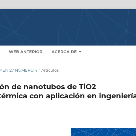
WEB ANTERIOR
ACERCA DE
LUMEN 27 NÚMERO 4
/
Artículos
ción de nanotubos de TiO2
otérmica con aplicación en ingenierí