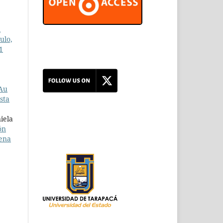
l
ulo,
1
Au
sta
iela
ón
lena