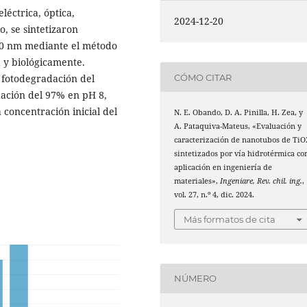
léctrica, óptica,
2024-12-20
o, se sintetizaron
00 nm mediante el método
a y biológicamente.
CÓMO CITAR
 fotodegradación del
dación del 97% en pH 8,
concentración inicial del
N. E. Obando, D. A. Pinilla, H. Zea, y
A. Pataquiva-Mateus, «Evaluación y
caracterización de nanotubos de TiO
sintetizados por vía hidrotérmica co
aplicación en ingeniería de
materiales»,
Ingeniare, Rev. chil. ing.
,
vol. 27, n.º 4, dic. 2024.
Más formatos de cita
NÚMERO