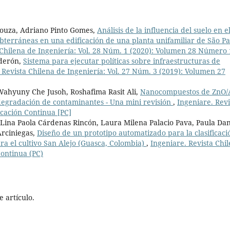
Souza, Adriano Pinto Gomes,
Análisis de la influencia del suelo en e
terráneas en una edificación de una planta unifamiliar de São Pa
 Chilena de Ingeniería: Vol. 28 Núm. 1 (2020): Volumen 28 Número 
lderón,
Sistema para ejecutar políticas sobre infraestructuras de
 Revista Chilena de Ingeniería: Vol. 27 Núm. 3 (2019): Volumen 27
ahyuny Che Jusoh, Roshafima Rasit Ali,
Nanocompuestos de ZnO/
 degradación de contaminantes - Una mini revisión
,
Ingeniare. Revi
icación Continua [PC]
 Lina Paola Cárdenas Rincón, Laura Milena Palacio Pava, Paula Dan
rciniegas,
Diseño de un prototipo automatizado para la clasificaci
a el cultivo San Alejo (Guasca, Colombia)
,
Ingeniare. Revista Chi
Continua (PC)
 artículo.