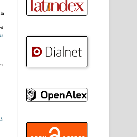
 la
rá
ia
e
ra
es