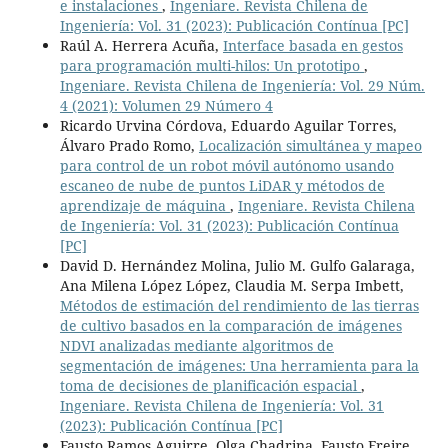
e instalaciones
,
Ingeniare. Revista Chilena de
Ingeniería: Vol. 31 (2023): Publicación Contínua [PC]
Raúl A. Herrera Acuña,
Interface basada en gestos
para programación multi-hilos: Un prototipo
,
Ingeniare. Revista Chilena de Ingeniería: Vol. 29 Núm.
4 (2021): Volumen 29 Número 4
Ricardo Urvina Córdova, Eduardo Aguilar Torres,
Álvaro Prado Romo,
Localización simultánea y mapeo
para control de un robot móvil autónomo usando
escaneo de nube de puntos LiDAR y métodos de
aprendizaje de máquina
,
Ingeniare. Revista Chilena
de Ingeniería: Vol. 31 (2023): Publicación Contínua
[PC]
David D. Hernández Molina, Julio M. Gulfo Galaraga,
Ana Milena López López, Claudia M. Serpa Imbett,
Métodos de estimación del rendimiento de las tierras
de cultivo basados en la comparación de imágenes
NDVI analizadas mediante algoritmos de
segmentación de imágenes: Una herramienta para la
toma de decisiones de planificación espacial
,
Ingeniare. Revista Chilena de Ingeniería: Vol. 31
(2023): Publicación Contínua [PC]
Fausto Ramos Aguirre, Olga Chadrina, Fausto Freire