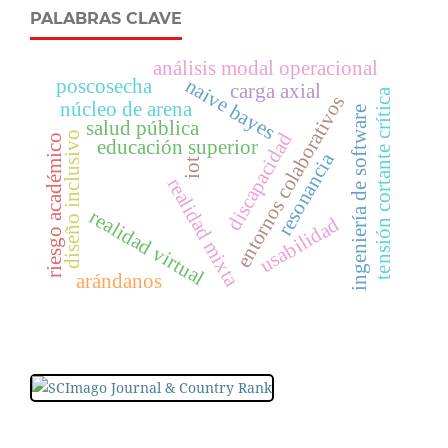
PALABRAS CLAVE
análisis modal operacional
naive bayes
poscosecha
carga axial
tensión cortante crítica
entornos colaborativos
núcleo de arena
ingeniería de software
salud pública
discapacidad
diseño inclusivo
riesgo académico
educación superior
resonancia
iot
realidad mixta
realidad virtual
usabilidad
arándanos