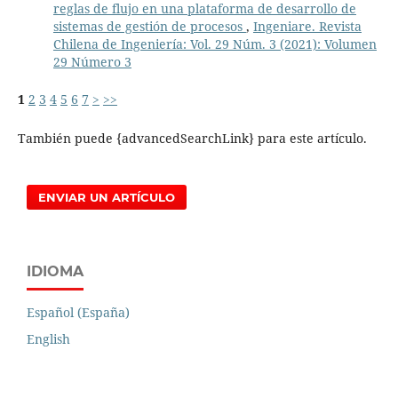
reglas de flujo en una plataforma de desarrollo de
sistemas de gestión de procesos
,
Ingeniare. Revista
Chilena de Ingeniería: Vol. 29 Núm. 3 (2021): Volumen
29 Número 3
1
2
3
4
5
6
7
>
>>
También puede {advancedSearchLink} para este artículo.
ENVIAR UN ARTÍCULO
IDIOMA
Español (España)
English