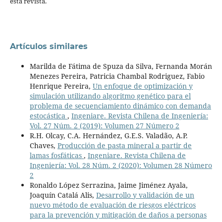
esta revista.
Artículos similares
Marilda de Fátima de Spuza da Silva, Fernanda Morán
Menezes Pereira, Patricia Chambal Rodriguez, Fabio
Henrique Pereira,
Un enfoque de optimización y
simulación utilizando algoritmo genético para el
problema de secuenciamiento dinámico con demanda
estocástica
,
Ingeniare. Revista Chilena de Ingeniería:
Vol. 27 Núm. 2 (2019): Volumen 27 Número 2
R.H. Olcay, C.A. Hernández, G.E.S. Valadão, A.P.
Chaves,
Producción de pasta mineral a partir de
lamas fosfáticas
,
Ingeniare. Revista Chilena de
Ingeniería: Vol. 28 Núm. 2 (2020): Volumen 28 Número
2
Ronaldo López Serrazina, Jaime Jiménez Ayala,
Joaquín Catalá Alis,
Desarrollo y validación de un
nuevo método de evaluación de riesgos eléctricos
para la prevención y mitigación de daños a personas