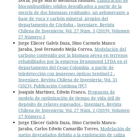
Doria, Jorge Mario Mendoza Fandiño,
Elaboración de
biocombustibles sólidos densificados a partir de la
mezcla de dos biomasas residuales, un aglomerante a
base de yuca y carbón mineral, propios del
departamento de Córdoba
,
Ingeniare. Revista
Chilena de Ingeniería: Vol. 27 Núm. 3 (2019): Volumen
27 Número 3
Jorge Eliecer Galvis Daza, Dino Carmelo Manco
Jaraba, José Fernando Mejía Correa,
Modelación del
carbono contenido por la biomasa aérea en terrenos
rehabilitados por la empresa Drummond LTDA en el
departamento del Cesar-Colombia, a partir de
teledetección con imágenes ópticas Sentinel-2
,
Ingeniare. Revista Chilena de Ingeniería: Vol. 31
(2023): Publicación Contínua [PC]
Joaquín Martínez, Edwin Franco,
Propuesta de
modelo de optimización de tiempo de vida útil de
depósito de relaves espesados
,
Ingeniare. Revista
Chilena de Ingeniería: Vol. 27 Núm. 2 (2019): Volumen
27 Número 2
Jorge Eliecer Galvis Daza, Dino Carmelo Manco-
Jaraba, Carlos Edwin Camarillo Torres,
Modelación de
suelos degradados debido a la explotación de caliza