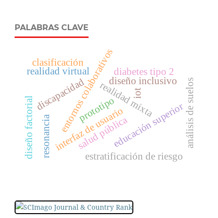
PALABRAS CLAVE
entornos colaborativos
clasificación
realidad virtual
diabetes tipo 2
diseño inclusivo
discapacidad
análisis de suelos
realidad mixta
iot
prototipo
diseño factorial
educación superior
interfaz de usuario
resonancia
salud pública
estratificación de riesgo