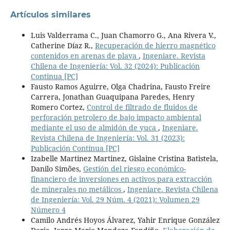
Artículos similares
Luis Valderrama C., Juan Chamorro G., Ana Rivera V.,
Catherine Díaz R.,
Recuperación de hierro magnético
contenidos en arenas de playa
,
Ingeniare. Revista
Chilena de Ingeniería: Vol. 32 (2024): Publicación
Continua [PC]
Fausto Ramos Aguirre, Olga Chadrina, Fausto Freire
Carrera, Jonathan Guaquipana Paredes, Henry
Romero Cortez,
Control de filtrado de fluidos de
perforación petrolero de bajo impacto ambiental
mediante el uso de almidón de yuca
,
Ingeniare.
Revista Chilena de Ingeniería: Vol. 31 (2023):
Publicación Contínua [PC]
Izabelle Martinez Martinez, Gislaine Cristina Batistela,
Danilo Simões,
Gestión del riesgo económico-
financiero de inversiones en activos para extracción
de minerales no metálicos
,
Ingeniare. Revista Chilena
de Ingeniería: Vol. 29 Núm. 4 (2021): Volumen 29
Número 4
Camilo Andrés Hoyos Álvarez, Yahir Enrique González