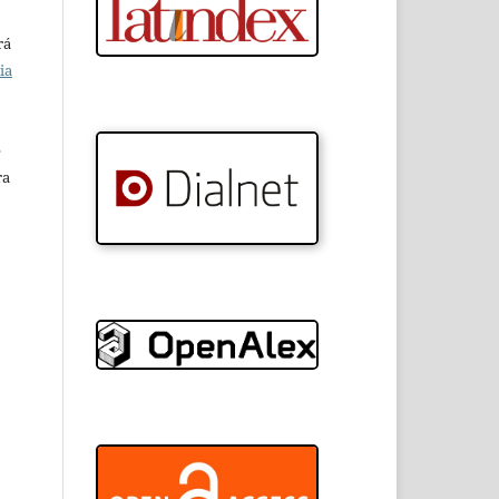
rá
ia
e
ra