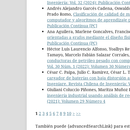
Ingeniería: Vol. 32 (2024): Publicación Con
Andrés Alejandro Garcés Cadena, Oswaldo
Prado Romo,
Clasificación de calidad de 
computador y algoritmos de aprendizaje
Publicación Contínua [PC]
Ana Aguilera, Marlene Goncalves, Francisc
orientadas a grafos mediante el diseño fís
Publicación Continua (PC)
Héctor Luis Laurencio Alfonso, Yoalbys R
Tamayo, Marcelo Fabián Salazar Corrales
conductoras de petróleo pesado con comp
Vol. 30 Núm. 1 (2022): Volumen 30 Númer
César C. Paipa, Julio C. Ramirez, César L. T
cargador de baterías con baja distorsión 
Ingeniare. Revista Chilena de Ingeniería:
Giuliani Coluccio Piñones, Maritza Muñoz 
ingeniería industrial usando análisis de r
(2021): Volumen 29 Número 4
1
2
3
4
5
6
7
8
9
10
>
>>
También puede {advancedSearchLink} para este