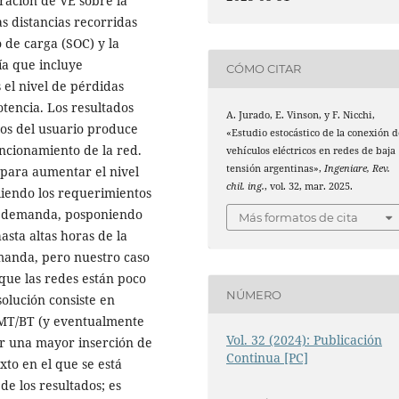
ración de VE sobre la
s distancias recorridas
o de carga (SOC) y la
ía que incluye
CÓMO CITAR
 el nivel de pérdidas
potencia. Los resultados
A. Jurado, E. Vinson, y F. Nicchi,
os del usuario produce
«Estudio estocástico de la conexión d
uncionamiento de la red.
vehículos eléctricos en redes de baja
tensión argentinas»,
Ingeniare, Rev.
 para aumentar el nivel
chil. ing.
, vol. 32, mar. 2025.
liendo los requerimientos
 la demanda, posponiendo
Más formatos de cita
asta altas horas de la
manda, pero nuestro caso
que las redes están poco
NÚMERO
olución consiste en
 MT/BT (y eventualmente
Vol. 32 (2024): Publicación
tir una mayor inserción de
Continua [PC]
xto en el que se está
de los resultados; es