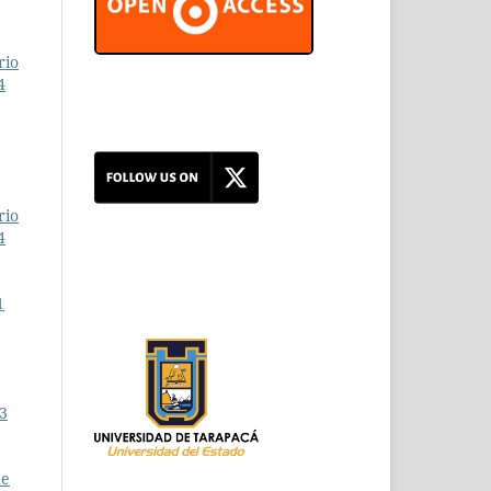
rio
4
rio
4
1
 3
de