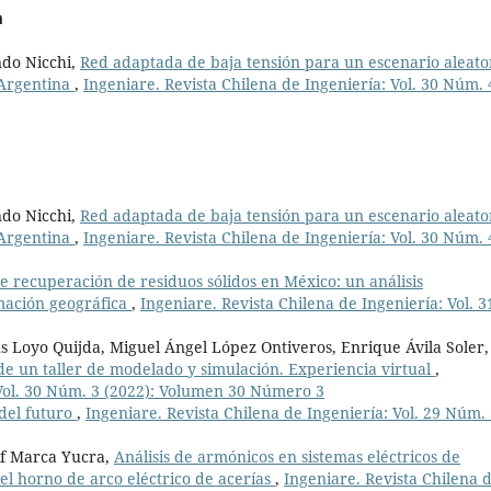
a
ndo Nicchi,
Red adaptada de baja tensión para un escenario aleato
 Argentina
,
Ingeniare. Revista Chilena de Ingeniería: Vol. 30 Núm. 
ndo Nicchi,
Red adaptada de baja tensión para un escenario aleato
 Argentina
,
Ingeniare. Revista Chilena de Ingeniería: Vol. 30 Núm. 
de recuperación de residuos sólidos en México: un análisis
mación geográfica
,
Ingeniare. Revista Chilena de Ingeniería: Vol. 3
s Loyo Quijda, Miguel Ángel López Ontiveros, Enrique Ávila Soler,
de un taller de modelado y simulación. Experiencia virtual
,
 Vol. 30 Núm. 3 (2022): Volumen 30 Número 3
 del futuro
,
Ingeniare. Revista Chilena de Ingeniería: Vol. 29 Núm.
if Marca Yucra,
Análisis de armónicos en sistemas eléctricos de
el horno de arco eléctrico de acerías
,
Ingeniare. Revista Chilena 