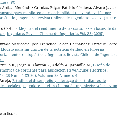
tinua [PC]
 Aníbal Menéndez Granizo, Edgar Patricio Córdova, Álvaro Javier
manzana para monitoreo de cosechabilidad utilizando visión por
 profundo
,
Ingeniare. Revista Chilena de Ingeniería: Vol. 31 (2023):
o Castillo,
Mejora del rendimiento de las consultas en bases de da
ico
,
Ingeniare. Revista Chilena de Ingeniería: Vol. 33 (2025):
etirado Mediaceja, José Francisco Falcón Hernández, Enrique Torr
,
Modelo para simulación de la potencia de flujo en tuberías
ortamiento seudoplástico
,
Ingeniare. Revista Chilena de Ingenierí
o 1
rujillo R., Jorge A. Alarcón V., Adolfo A. Jaramillo M.,
Diseño de
armónica de corriente para aplicación en vehículos eléctricos
,
 Vol. 28 Núm. 4 (2020): Volumen 28 Número 4
Pareja,
Estudio del desempeño y liderazgo de estudiantes de
edes sociales
,
Ingeniare. Revista Chilena de Ingeniería: Vol. 29 Núm
 artículo.