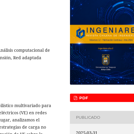
Análisis computacional de
tensión, Red adaptada
PDF
lístico multivariado para
eléctricos (VE) en redes
PUBLICADO
lugar, analizamos el
estrategias de carga no
2025-03-31