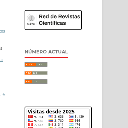
tos
es
NÚMERO ACTUAL
a:
. 4