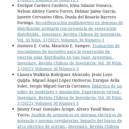
Enrique Cardero Cardero, Irina Salazar Fonseca,
Nelson Alexey Castro Torres, Delmar Jaime García,
Janette Cervantes Oliva, Dunia del Rosario Barrero
Formigo,
Reconfiguración multiobjetivo en sistemas de
distribución primaria con presencia de generación
distribuida
,
Ingeniare. Revista Chilena de Ingeniería:
Vol. 30 Núm. 3 (2022): Volumen 30 Número 3
Gustavo E. Coria, Mauricio E. Samper,
Evaluación de
mecanismos de incentivo para la generación de
energía solar distribuida en San Juan, Argentina
,
Ingeniare. Revista Chilena de Ingeniería: Vol. 30 Núm.
3 (2022): Volumen 30 Número 3
Lisaura Walkiria Rodríguez Alvarado, Jesús Loyo
Quijda, Miguel Ángel López Ontiveros, Enrique Ávila
Soler, Sergio Miguel García Carranco,
Didáctica de un
taller de modelado y simulación. Experiencia virtual
,
Ingeniare. Revista Chilena de Ingeniería: Vol. 30 Núm.
3 (2022): Volumen 30 Número 3
Jimmy Cesar Gonzales Arispe, Alvaro Yassif Marca
Yucra,
Análisis de armónicos en sistemas eléctricos de
potencia y normas regulatorias: impacto del horno de
arco eléctrico de acerías
,
Ingeniare. Revista Chilena