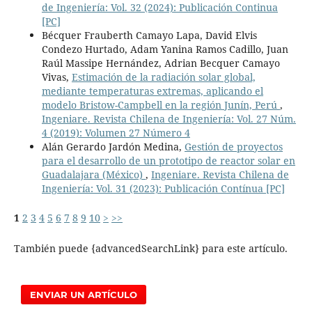
de Ingeniería: Vol. 32 (2024): Publicación Continua
[PC]
Bécquer Frauberth Camayo Lapa, David Elvis
Condezo Hurtado, Adam Yanina Ramos Cadillo, Juan
Raúl Massipe Hernández, Adrian Becquer Camayo
Vivas,
Estimación de la radiación solar global,
mediante temperaturas extremas, aplicando el
modelo Bristow-Campbell en la región Junín, Perú
,
Ingeniare. Revista Chilena de Ingeniería: Vol. 27 Núm.
4 (2019): Volumen 27 Número 4
Alán Gerardo Jardón Medina,
Gestión de proyectos
para el desarrollo de un prototipo de reactor solar en
Guadalajara (México)
,
Ingeniare. Revista Chilena de
Ingeniería: Vol. 31 (2023): Publicación Contínua [PC]
1
2
3
4
5
6
7
8
9
10
>
>>
También puede {advancedSearchLink} para este artículo.
ENVIAR UN ARTÍCULO