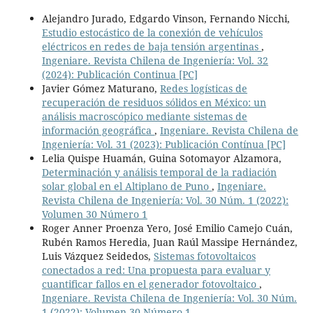
Alejandro Jurado, Edgardo Vinson, Fernando Nicchi,
Estudio estocástico de la conexión de vehículos
eléctricos en redes de baja tensión argentinas
,
Ingeniare. Revista Chilena de Ingeniería: Vol. 32
(2024): Publicación Continua [PC]
Javier Gómez Maturano,
Redes logísticas de
recuperación de residuos sólidos en México: un
análisis macroscópico mediante sistemas de
información geográfica
,
Ingeniare. Revista Chilena de
Ingeniería: Vol. 31 (2023): Publicación Contínua [PC]
Lelia Quispe Huamán, Guina Sotomayor Alzamora,
Determinación y análisis temporal de la radiación
solar global en el Altiplano de Puno
,
Ingeniare.
Revista Chilena de Ingeniería: Vol. 30 Núm. 1 (2022):
Volumen 30 Número 1
Roger Anner Proenza Yero, José Emilio Camejo Cuán,
Rubén Ramos Heredia, Juan Raúl Massipe Hernández,
Luis Vázquez Seidedos,
Sistemas fotovoltaicos
conectados a red: Una propuesta para evaluar y
cuantificar fallos en el generador fotovoltaico
,
Ingeniare. Revista Chilena de Ingeniería: Vol. 30 Núm.
1 (2022): Volumen 30 Número 1