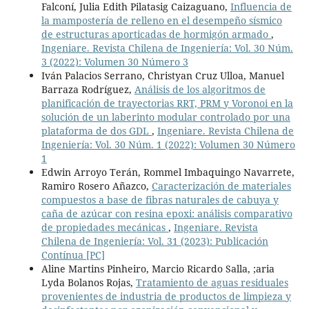
Falconí, Julia Edith Pilatasig Caizaguano,
Influencia de
la mampostería de relleno en el desempeño sísmico
de estructuras aporticadas de hormigón armado
,
Ingeniare. Revista Chilena de Ingeniería: Vol. 30 Núm.
3 (2022): Volumen 30 Número 3
Iván Palacios Serrano, Christyan Cruz Ulloa, Manuel
Barraza Rodríguez,
Análisis de los algoritmos de
planificación de trayectorias RRT, PRM y Voronoi en la
solución de un laberinto modular controlado por una
plataforma de dos GDL
,
Ingeniare. Revista Chilena de
Ingeniería: Vol. 30 Núm. 1 (2022): Volumen 30 Número
1
Edwin Arroyo Terán, Rommel Imbaquingo Navarrete,
Ramiro Rosero Añazco,
Caracterización de materiales
compuestos a base de fibras naturales de cabuya y
caña de azúcar con resina epoxi: análisis comparativo
de propiedades mecánicas
,
Ingeniare. Revista
Chilena de Ingeniería: Vol. 31 (2023): Publicación
Contínua [PC]
Aline Martins Pinheiro, Marcio Ricardo Salla, ;aria
Lyda Bolanos Rojas,
Tratamiento de aguas residuales
provenientes de industria de productos de limpieza y