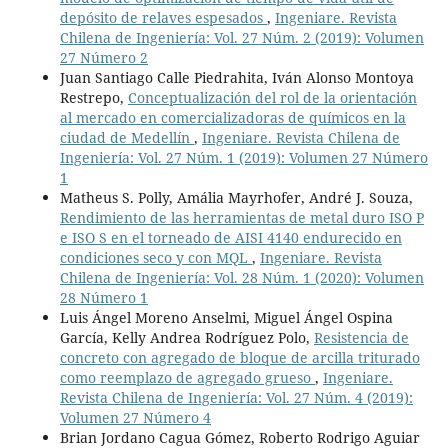
depósito de relaves espesados
,
Ingeniare. Revista
Chilena de Ingeniería: Vol. 27 Núm. 2 (2019): Volumen
27 Número 2
Juan Santiago Calle Piedrahita, Iván Alonso Montoya
Restrepo,
Conceptualización del rol de la orientación
al mercado en comercializadoras de químicos en la
ciudad de Medellín
,
Ingeniare. Revista Chilena de
Ingeniería: Vol. 27 Núm. 1 (2019): Volumen 27 Número
1
Matheus S. Polly, Amália Mayrhofer, André J. Souza,
Rendimiento de las herramientas de metal duro ISO P
e ISO S en el torneado de AISI 4140 endurecido en
condiciones seco y con MQL
,
Ingeniare. Revista
Chilena de Ingeniería: Vol. 28 Núm. 1 (2020): Volumen
28 Número 1
Luis Ángel Moreno Anselmi, Miguel Ángel Ospina
García, Kelly Andrea Rodríguez Polo,
Resistencia de
concreto con agregado de bloque de arcilla triturado
como reemplazo de agregado grueso
,
Ingeniare.
Revista Chilena de Ingeniería: Vol. 27 Núm. 4 (2019):
Volumen 27 Número 4
Brian Jordano Cagua Gómez, Roberto Rodrigo Aguiar