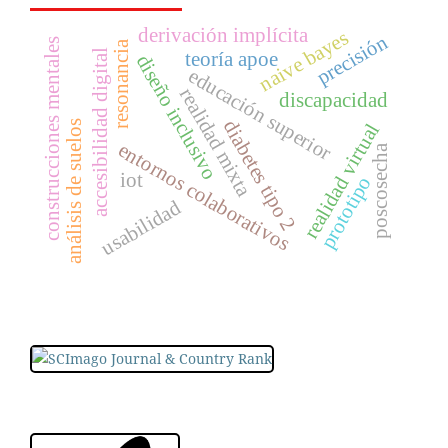
derivación implícita
naive bayes
precisión
construcciones mentales
resonancia
teoría apoe
accesibilidad digital
diseño inclusivo
educación superior
realidad mixta
discapacidad
diabetes tipo 2
análisis de suelos
realidad virtual
entornos colaborativos
poscosecha
iot
prototipo
usabilidad