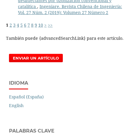
desinfectantes por ozonización convencional y
catalítica
,
Ingeniare. Revista Chilena de Ingeniería:
Vol. 27 Núm. 2 (2019): Volumen 27 Número 2
1
2
3
4
5
6
7
8
9
10
>
>>
También puede {advancedSearchLink} para este artículo.
ENVIAR UN ARTÍCULO
IDIOMA
Español (España)
English
PALABRAS CLAVE