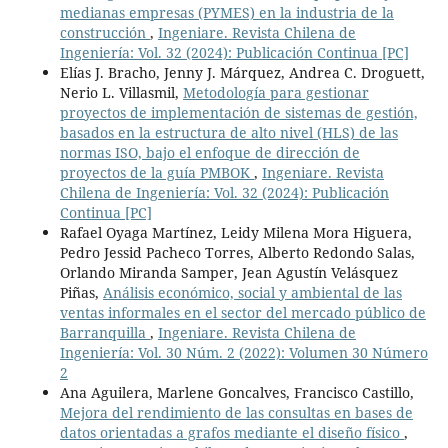
medianas empresas (PYMES) en la industria de la
construcción
,
Ingeniare. Revista Chilena de
Ingeniería: Vol. 32 (2024): Publicación Continua [PC]
Elías J. Bracho, Jenny J. Márquez, Andrea C. Droguett,
Nerio L. Villasmil,
Metodología para gestionar
proyectos de implementación de sistemas de gestión,
basados en la estructura de alto nivel (HLS) de las
normas ISO, bajo el enfoque de dirección de
proyectos de la guía PMBOK
,
Ingeniare. Revista
Chilena de Ingeniería: Vol. 32 (2024): Publicación
Continua [PC]
Rafael Oyaga Martínez, Leidy Milena Mora Higuera,
Pedro Jessid Pacheco Torres, Alberto Redondo Salas,
Orlando Miranda Samper, Jean Agustín Velásquez
Piñas,
Análisis económico, social y ambiental de las
ventas informales en el sector del mercado público de
Barranquilla
,
Ingeniare. Revista Chilena de
Ingeniería: Vol. 30 Núm. 2 (2022): Volumen 30 Número
2
Ana Aguilera, Marlene Goncalves, Francisco Castillo,
Mejora del rendimiento de las consultas en bases de
datos orientadas a grafos mediante el diseño físico
,