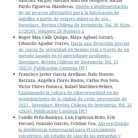
Sánchez Vargas, Giovani Alatrista Góngora, Alexia
Pardo Figueroa Dianderas,
Diseño e implementación
de un proceso alternativo para la fabricación de
ladrillos a partir de relaves mineros de oro
,
Ingeniare. Revista Chilena de Ingeniería: Vol. 28 Núm.
2 (2020): Volumen 28 Número 2
Roger Max Calle Quispe, Maya Aghaei Gavari,
Eduardo Aguilar Torres,
Hacia una detección precisa
de cascos de seguridad en tiempo real a través de un
método basado en el aprendizaje profundo
,
Ingeniare. Revista Chilena de Ingeniería: Vol. 31
(2023): Publicación Contínua [PC]
Francisco Javier García Arellano, Ítalo Donoso
Barraza, Angélica Flores Bustos, Carlos Pon Soto,
Víctor Flores Fonseca, Rafael Martínez-Peláez,
Examinando la cultura de ciberseguridad en las
organizaciones de la ciudad de León: percepción de
2022
,
Ingeniare. Revista Chilena de Ingeniería: Vol. 32
(2024): Publicación Continua [PC]
Camilo Peña-Ramírez, Luis Espinoza-Brito, Eric
Forcael, Gonzalo Garcés, Cristian Cea,
Aprovechando
la inteligencia empresarial para el crecimiento
estratégico: un estudio de caso de las pequeñas y