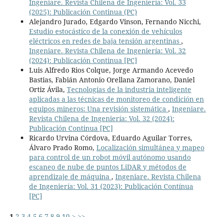
Ingeniare. Revista Chilena de Ingeniería: Vol. 33
(2025): Publicación Continua (PC)
Alejandro Jurado, Edgardo Vinson, Fernando Nicchi,
Estudio estocástico de la conexión de vehículos
eléctricos en redes de baja tensión argentinas
,
Ingeniare. Revista Chilena de Ingeniería: Vol. 32
(2024): Publicación Continua [PC]
Luis Alfredo Rios Colque, Jorge Armando Acevedo
Bastias, Fabián Antonio Orellana Zamorano, Daniel
Ortiz Ávila,
Tecnologías de la industria inteligente
aplicadas a las técnicas de monitoreo de condición en
equipos mineros: Una revisión sistemática
,
Ingeniare.
Revista Chilena de Ingeniería: Vol. 32 (2024):
Publicación Continua [PC]
Ricardo Urvina Córdova, Eduardo Aguilar Torres,
Álvaro Prado Romo,
Localización simultánea y mapeo
para control de un robot móvil autónomo usando
escaneo de nube de puntos LiDAR y métodos de
aprendizaje de máquina
,
Ingeniare. Revista Chilena
de Ingeniería: Vol. 31 (2023): Publicación Contínua
[PC]
1
2
3
4
5
6
7
8
9
10
>
>>