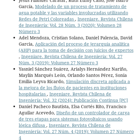
Jesus Filander Caratar, Ruth Edmy Cano, José Isidro
García,
Modelado de un proceso de tratamiento de
agua potable y las variables involucradas utilizando
Redes de Petri Coloreadas
,
Ingeniare. Revista Chilena
de Ingeniería: Vol. 28 Núm. 3 (2020): Volumen 28
Número 3
Adel Mendoza, Cristian Solano, Daniel Palencia, David
Garcia,
Aplicación del proceso de jerarquía analítica
(AHP) para la toma de decisión con juicios de expertos
,
Ingeniare. Revista Chilena de Ingeniería: Vol. 27
Núm. 3 (2019): Volumen 27 Número 3
Yasniel Sánchez Suárez, Arialys Hernández Nariño,
Maylín Marqués León, Orlando Santos Pérez, Sonia
Emilia Leyva Ricardo,
Simulación discreta aplicada a
la mejora de los flujos de pacientes en instituciones
hospitalarias
,
Ingeniare. Revista Chilena de
Ingeniería: Vol. 32 (2024): Publicación Continua [PC]
Daniel Pacheco Bautista, Elsa Cortés Rito, Francisco
Aguilar Acevedo,
Diseño de un controlador de carga
de tres etapas para sistemas fotovoltaicos usando
lógica difusa
,
Ingeniare. Revista Chilena de
Ingeniería: Vol. 27 Núm. 4 (2019): Volumen 27 Número
4