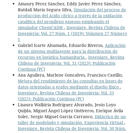
Amaury Pérez Sánchez, Eddy Javier Pérez Sánchez,
Rutdali María Segura Silva,
Simulación del proceso de
producción del ácido cítrico a través de la oxidación
catalítica del propileno gaseoso empleando el
simulador ChemCAD®
,
Ingeniare. Revista Chilena de
Ingeniería: Vol. 27 Núm. 1 (2019): Volumen 27 Número
1
Gabriel Icarte Ahumada, Eduardo Riveros,
Aplicación
de un sistema multiagente para la distribución de
recursos en logística humanitaria
,
Ingeniare. Revista
Chilena de Ingeniería: Vol. 31 (2023): Publicación
Contínua [PC]
Ana Aguilera, Marlene Goncalves, Francisco Castillo,
Mejora del rendimiento de las consultas en bases de
datos orientadas a grafos mediante el diseño físico
,
Ingeniare. Revista Chilena de Ingeniería: Vol. 33
(2025): Publicación Continua (PC)
Lisaura Walkiria Rodríguez Alvarado, Jesús Loyo
Quijda, Miguel Ángel López Ontiveros, Enrique Ávila
Soler, Sergio Miguel García Carranco,
Didáctica de un
taller de modelado y simulación. Experiencia virtual
,
Ingeniare. Revista Chilena de Ingeniería: Vol. 30 Núm.