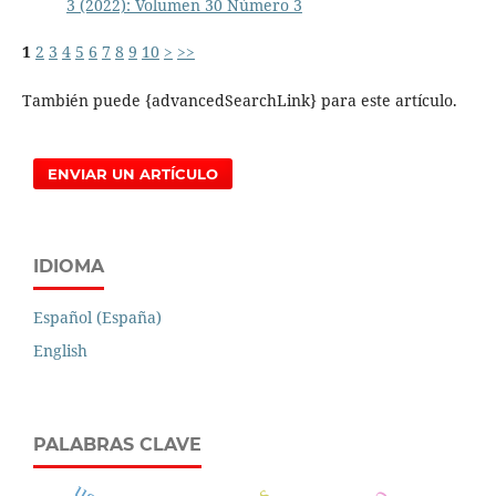
3 (2022): Volumen 30 Número 3
1
2
3
4
5
6
7
8
9
10
>
>>
También puede {advancedSearchLink} para este artículo.
ENVIAR UN ARTÍCULO
IDIOMA
Español (España)
English
PALABRAS CLAVE