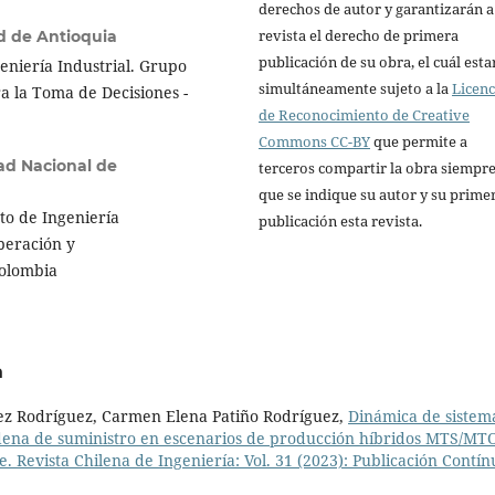
derechos de autor y garantizarán a
revista el derecho de primera
d de Antioquia
publicación de su obra, el cuál esta
niería Industrial. Grupo
simultáneamente sujeto a la
Licenc
ra la Toma de Decisiones -
de Reconocimiento de Creative
Commons CC-BY
que permite a
ad Nacional de
terceros compartir la obra siempr
que se indique su autor y su prime
o de Ingeniería
publicación esta revista.
peración y
Colombia
a
rez Rodríguez, Carmen Elena Patiño Rodríguez,
Dinámica de sistem
cadena de suministro en escenarios de producción híbridos MTS/MT
e. Revista Chilena de Ingeniería: Vol. 31 (2023): Publicación Contín