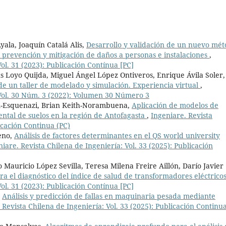
ala, Joaquín Catalá Alis,
Desarrollo y validación de un nuevo mé
a prevención y mitigación de daños a personas e instalaciones
,
ol. 31 (2023): Publicación Contínua [PC]
s Loyo Quijda, Miguel Ángel López Ontiveros, Enrique Ávila Soler,
de un taller de modelado y simulación. Experiencia virtual
,
 Vol. 30 Núm. 3 (2022): Volumen 30 Número 3
m-Esquenazi, Brian Keith-Norambuena,
Aplicación de modelos de
ental de suelos en la región de Antofagasta
,
Ingeniare. Revista
icación Continua (PC)
eno,
Análisis de factores determinantes en el QS world university
iare. Revista Chilena de Ingeniería: Vol. 33 (2025): Publicación
Mauricio López Sevilla, Teresa Milena Freire Aillón, Darío Javier
ra el diagnóstico del índice de salud de transformadores eléctrico
ol. 31 (2023): Publicación Contínua [PC]
,
Análisis y predicción de fallas en maquinaria pesada mediante
 Revista Chilena de Ingeniería: Vol. 33 (2025): Publicación Continu