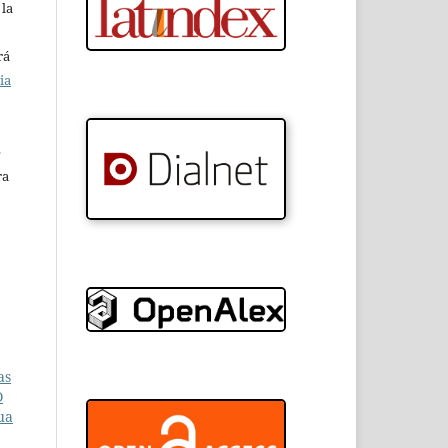
 la
rá
ia
e
ra
as
O
ua