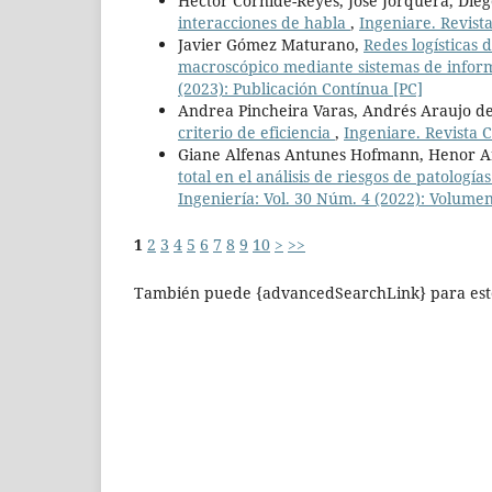
Héctor Cornide-Reyes, José Jorquera, Die
interacciones de habla
,
Ingeniare. Revista
Javier Gómez Maturano,
Redes logísticas 
macroscópico mediante sistemas de infor
(2023): Publicación Contínua [PC]
Andrea Pincheira Varas, Andrés Araujo de
criterio de eficiencia
,
Ingeniare. Revista C
Giane Alfenas Antunes Hofmann, Henor A
total en el análisis de riesgos de patología
Ingeniería: Vol. 30 Núm. 4 (2022): Volum
1
2
3
4
5
6
7
8
9
10
>
>>
También puede {advancedSearchLink} para este