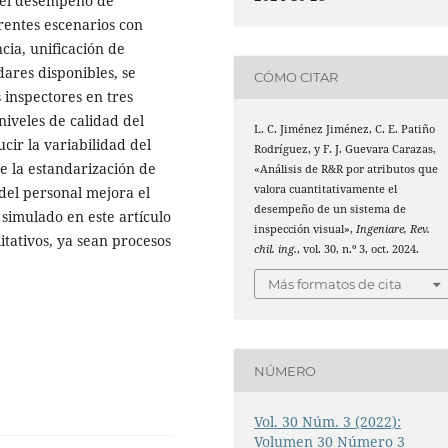
e el desempeño de
erentes escenarios con
cia, unificación de
ndares disponibles, se
CÓMO CITAR
 inspectores en tres
niveles de calidad del
L. C. Jiménez Jiménez, C. E. Patiño
ir la variabilidad del
Rodríguez, y F. J. Guevara Carazas,
e la estandarización de
«Análisis de R&R por atributos que
valora cuantitativamente el
 del personal mejora el
desempeño de un sistema de
 simulado en este artículo
inspección visual»,
Ingeniare, Rev.
itativos, ya sean procesos
chil. ing.
, vol. 30, n.º 3, oct. 2024.
Más formatos de cita
NÚMERO
Vol. 30 Núm. 3 (2022):
Volumen 30 Número 3