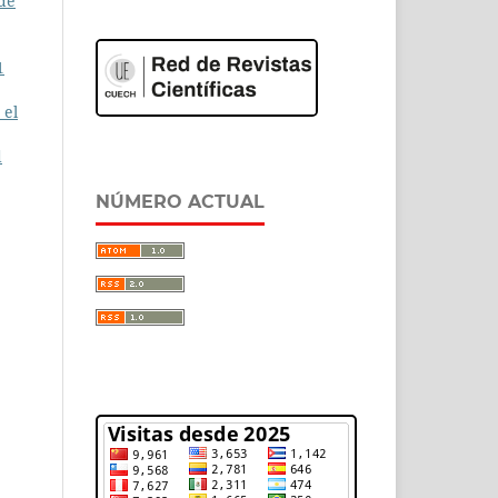
 de
1
 el
d
NÚMERO ACTUAL