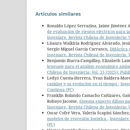
Artículos similares
Ronaldo López Serrazina, Jaime Jiménez Ay
de evaluación de riesgos eléctricos para l
Ingeniare. Revista Chilena de Ingeniería: V
Lisaura Walkiria Rodríguez Alvarado, Jesú
Sergio Miguel García Carranco,
Didáctica 
Ingeniare. Revista Chilena de Ingeniería:
Benjamín Ibarra-Campillay, Elizabeth La
lenguaje para el análisis geoquímico ambi
Chilena de Ingeniería: Vol. 33 (2025): Publ
Ledyz Cuesta-Herrera, Yvan Baldera-Mor
ranking y su evolución en el tiempo
,
Ingen
Continua (PC)
Franklin Rolando Camacho Cañizares, Galo 
Robayo Jacome,
Sistema experto difuso pa
Ingeniare. Revista Chilena de Ingeniería: V
Oscar Cofré Vera, Valeria Scapini Sánchez
modelos de regresión logística
,
Ingeniare.
(PC)