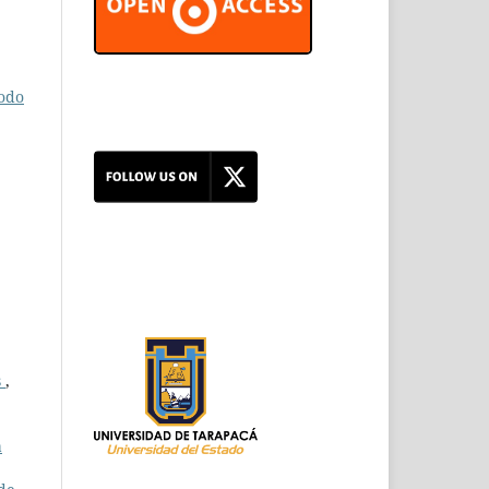
todo
s
,
a