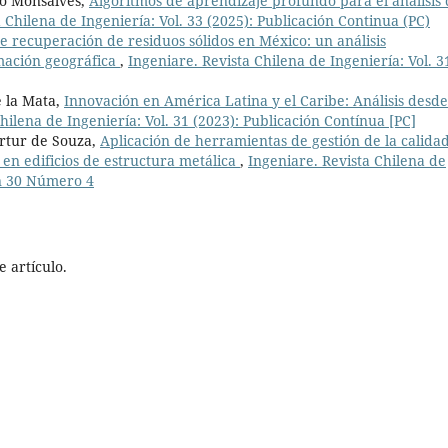
go Monsalves,
Algoritmos de aprendizaje profundo para el análisis
 Chilena de Ingeniería: Vol. 33 (2025): Publicación Continua (PC)
de recuperación de residuos sólidos en México: un análisis
mación geográfica
,
Ingeniare. Revista Chilena de Ingeniería: Vol. 3
 la Mata,
Innovación en América Latina y el Caribe: Análisis desde
hilena de Ingeniería: Vol. 31 (2023): Publicación Contínua [PC]
rtur de Souza,
Aplicación de herramientas de gestión de la calida
s en edificios de estructura metálica
,
Ingeniare. Revista Chilena de
en 30 Número 4
 artículo.