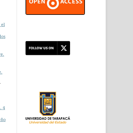
 el
dos
e.
e.
r
,
. 4
eño