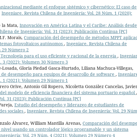
nizacional mediante el enfoque sistémico y cibernético: El caso de
,
Ingeniare. Revista Chilena de Ingeniería: Vol. 28 Núm. 1 (2020):
 la Mata,
Innovación en América Latina y el Caribe: Análisis desde
hilena de Ingeniería: Vol. 31 (2023): Publicación Contínua [PC]
M.F. Morais,
Comparación del desempeño de métodos MPPT aplica
stemas fotovoltaicos autónomos
,
Ingeniare. Revista Chilena de
en 29 Número 2
 Tecnología para el uso eficiente y racional de la energía
,
Ingeniar
m. 3 (2022): Volumen 30 Número 3
e-Losada, Gloria Piedad Gasca-Hurtado, Liliana Machuca-Villegas,
n de desempeño para equipos de desarrollo de software
,
Ingeniar
m. 1 (2021): Volumen 29 Número 1
rero Orive, Antonio Gil Ropero, Nicoletta González Cancelas, Javie
del modelo de eficiencia financiera del sistema portuario español
ol. 31 (2023): Publicación Contínua [PC]
Pareja,
Estudio del desempeño y liderazgo de estudiantes de
edes sociales
,
Ingeniare. Revista Chilena de Ingeniería: Vol. 29 Núm
zalo Álvarez, William Mantilla Arenas,
Comparación del desemp
e nivel usando un controlador lógico programable y un sistema
 Ingeniería: Vol. 29 Núm. 4 (2021): Volumen 29 Número 4