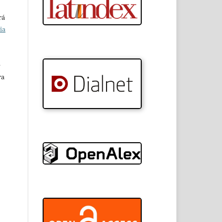
rá
ia
e
ra