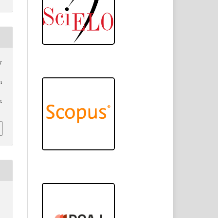
y
n
v.