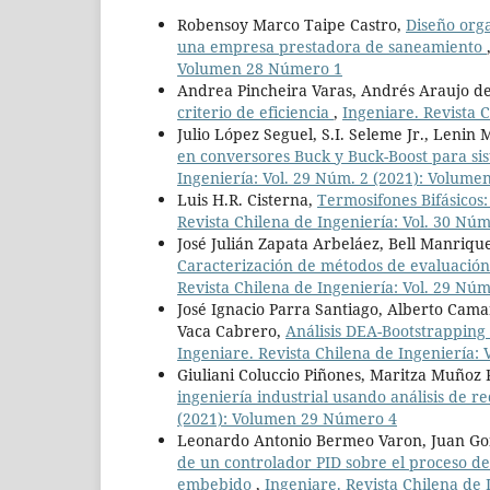
Robensoy Marco Taipe Castro,
Diseño orga
una empresa prestadora de saneamiento
Volumen 28 Número 1
Andrea Pincheira Varas, Andrés Araujo de
criterio de eficiencia
,
Ingeniare. Revista C
Julio López Seguel, S.I. Seleme Jr., Lenin 
en conversores Buck y Buck-Boost para si
Ingeniería: Vol. 29 Núm. 2 (2021): Volum
Luis H.R. Cisterna,
Termosifones Bifásicos:
Revista Chilena de Ingeniería: Vol. 30 Nú
José Julián Zapata Arbeláez, Bell Manriqu
Caracterización de métodos de evaluació
Revista Chilena de Ingeniería: Vol. 29 Nú
José Ignacio Parra Santiago, Alberto Cama
Vaca Cabrero,
Análisis DEA-Bootstrapping 
Ingeniare. Revista Chilena de Ingeniería: V
Giuliani Coluccio Piñones, Maritza Muñoz 
ingeniería industrial usando análisis de r
(2021): Volumen 29 Número 4
Leonardo Antonio Bermeo Varon, Juan Gon
de un controlador PID sobre el proceso d
embebido
,
Ingeniare. Revista Chilena de