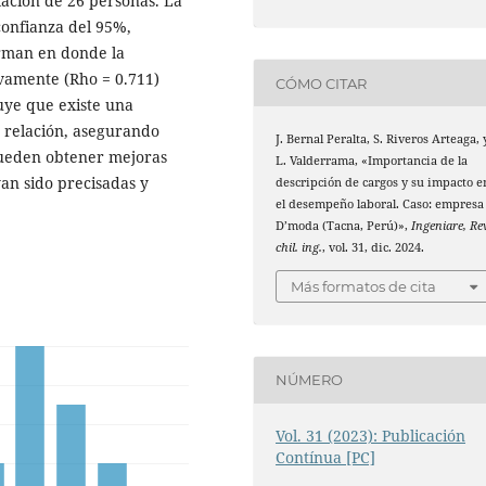
lación de 26 personas. La
confianza del 95%,
rman en donde la
tivamente (Rho = 0.711)
CÓMO CITAR
luye que existe una
e relación, asegurando
J. Bernal Peralta, S. Riveros Arteaga, 
pueden obtener mejoras
L. Valderrama, «Importancia de la
an sido precisadas y
descripción de cargos y su impacto e
el desempeño laboral. Caso: empresa
D’moda (Tacna, Perú)»,
Ingeniare, Re
chil. ing.
, vol. 31, dic. 2024.
Más formatos de cita
NÚMERO
Vol. 31 (2023): Publicación
Contínua [PC]