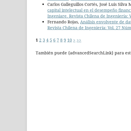
Carlos Galleguillos Cortés, José Luis Silv
capital intelectual en el desempeño financ
Ingeniare. Revista Chilena de Ingeniería:
Fernando Rojas,
Análisis envolvente de da
Revista Chilena de Ingeniería: Vol. 27 Nú
1
2
3
4
5
6
7
8
9
10
>
>>
También puede {advancedSearchLink} para este