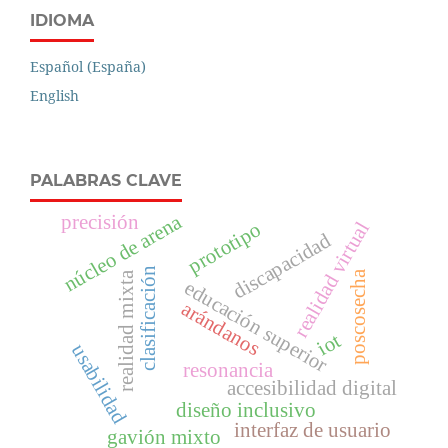
IDIOMA
Español (España)
English
PALABRAS CLAVE
núcleo de arena
precisión
realidad virtual
prototipo
discapacidad
clasificación
poscosecha
realidad mixta
educación superior
arándanos
iot
usabilidad
resonancia
accesibilidad digital
diseño inclusivo
interfaz de usuario
gavión mixto