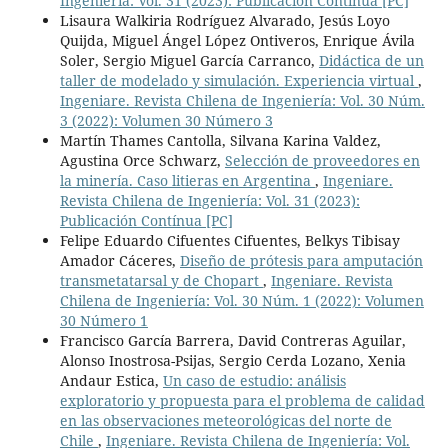
Ingeniería: Vol. 31 (2023): Publicación Contínua [PC]
Lisaura Walkiria Rodríguez Alvarado, Jesús Loyo
Quijda, Miguel Ángel López Ontiveros, Enrique Ávila
Soler, Sergio Miguel García Carranco,
Didáctica de un
taller de modelado y simulación. Experiencia virtual
,
Ingeniare. Revista Chilena de Ingeniería: Vol. 30 Núm.
3 (2022): Volumen 30 Número 3
Martín Thames Cantolla, Silvana Karina Valdez,
Agustina Orce Schwarz,
Selección de proveedores en
la minería. Caso litieras en Argentina
,
Ingeniare.
Revista Chilena de Ingeniería: Vol. 31 (2023):
Publicación Contínua [PC]
Felipe Eduardo Cifuentes Cifuentes, Belkys Tibisay
Amador Cáceres,
Diseño de prótesis para amputación
transmetatarsal y de Chopart
,
Ingeniare. Revista
Chilena de Ingeniería: Vol. 30 Núm. 1 (2022): Volumen
30 Número 1
Francisco García Barrera, David Contreras Aguilar,
Alonso Inostrosa-Psijas, Sergio Cerda Lozano, Xenia
Andaur Estica,
Un caso de estudio: análisis
exploratorio y propuesta para el problema de calidad
en las observaciones meteorológicas del norte de
Chile
,
Ingeniare. Revista Chilena de Ingeniería: Vol.