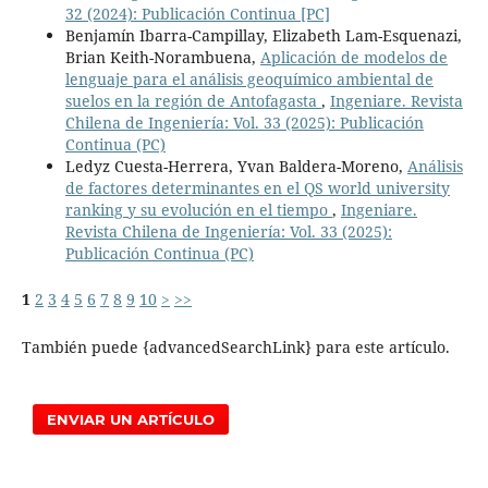
32 (2024): Publicación Continua [PC]
Benjamín Ibarra-Campillay, Elizabeth Lam-Esquenazi,
Brian Keith-Norambuena,
Aplicación de modelos de
lenguaje para el análisis geoquímico ambiental de
suelos en la región de Antofagasta
,
Ingeniare. Revista
Chilena de Ingeniería: Vol. 33 (2025): Publicación
Continua (PC)
Ledyz Cuesta-Herrera, Yvan Baldera-Moreno,
Análisis
de factores determinantes en el QS world university
ranking y su evolución en el tiempo
,
Ingeniare.
Revista Chilena de Ingeniería: Vol. 33 (2025):
Publicación Continua (PC)
1
2
3
4
5
6
7
8
9
10
>
>>
También puede {advancedSearchLink} para este artículo.
ENVIAR UN ARTÍCULO