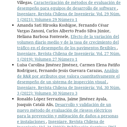
Villegas,
Caracterización de métodos de evaluación de
desempeño para equipos de desarrollo de software
,
Ingeniare. Revista Chilena de Ingeniería: Vol. 29 Núm.
1 (2021): Volumen 29 Número 1
Amanda Sati Hirooka Koshigoe, Fernando César
Vargas Zanoni, Carlos Alberto Prado Silva Júnior,
Heliana Barbosa Fontenele,
Efecto de la variación del
volumen diario medio y de la tasa de crecimiento del
tráfico en el desempeño de los pavimentos flexibles
,
Ingeniare. Revista Chilena de Ingeniería: Vol. 27 Núm.
1 (2019): Volumen 27 Número 1
Luisa Carolina Jiménez Jiménez, Carmen Elena Patiño
Rodríguez, Fernando Jesús Guevara Carazas,
Análisis
de R&R por atributos que valora cuantitativamente el
desempeño de un sistema de inspección visual
,
Ingeniare. Revista Chilena de Ingeniería: Vol. 30 Núm.
3 (2022): Volumen 30 Número 3
Ronaldo López Serrazina, Jaime Jiménez Ayala,
Joaquín Catalá Alis,
Desarrollo y validación de un
nuevo método de evaluación de riesgos eléctricos
para la prevención y mitigación de daños a personas
e instalaciones
,
Ingeniare. Revista Chilena de