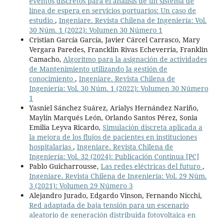
eventos discretos para el análisis de un sistema de
línea de espera en servicios portuarios: Un caso de
estudio
,
Ingeniare. Revista Chilena de Ingeniería: Vol.
30 Núm. 1 (2022): Volumen 30 Número 1
Cristian García García, Javier Cárcel Carrasco, Mary
Vergara Paredes, Francklin Rivas Echeverria, Franklin
Camacho,
Algoritmo para la asignación de actividades
de Mantenimiento utilizando la gestión de
conocimiento
,
Ingeniare. Revista Chilena de
Ingeniería: Vol. 30 Núm. 1 (2022): Volumen 30 Número
1
Yasniel Sánchez Suárez, Arialys Hernández Nariño,
Maylín Marqués León, Orlando Santos Pérez, Sonia
Emilia Leyva Ricardo,
Simulación discreta aplicada a
la mejora de los flujos de pacientes en instituciones
hospitalarias
,
Ingeniare. Revista Chilena de
Ingeniería: Vol. 32 (2024): Publicación Continua [PC]
Pablo Guicharrousse,
Las redes eléctricas del futuro
,
Ingeniare. Revista Chilena de Ingeniería: Vol. 29 Núm.
3 (2021): Volumen 29 Número 3
Alejandro Jurado, Edgardo Vinson, Fernando Nicchi,
Red adaptada de baja tensión para un escenario
aleatorio de generación distribuida fotovoltaica en