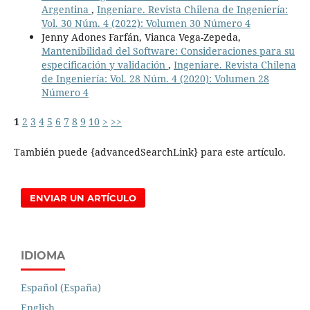
Argentina
,
Ingeniare. Revista Chilena de Ingeniería:
Vol. 30 Núm. 4 (2022): Volumen 30 Número 4
Jenny Adones Farfán, Vianca Vega-Zepeda,
Mantenibilidad del Software: Consideraciones para su
especificación y validación
,
Ingeniare. Revista Chilena
de Ingeniería: Vol. 28 Núm. 4 (2020): Volumen 28
Número 4
1
2
3
4
5
6
7
8
9
10
>
>>
También puede {advancedSearchLink} para este artículo.
ENVIAR UN ARTÍCULO
IDIOMA
Español (España)
English