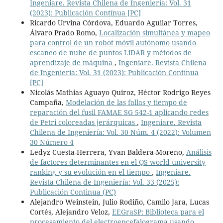
Ingeniare. Revista Chilena de Ingeniería: Vol. 31
(2023): Publicación Contínua [PC]
Ricardo Urvina Córdova, Eduardo Aguilar Torres,
Álvaro Prado Romo,
Localización simultánea y mapeo
para control de un robot móvil autónomo usando
escaneo de nube de puntos LiDAR y métodos de
aprendizaje de máquina
,
Ingeniare. Revista Chilena
de Ingeniería: Vol. 31 (2023): Publicación Contínua
[PC]
Nicolás Mathias Aguayo Quiroz, Héctor Rodrigo Reyes
Campaña,
Modelación de las fallas y tiempo de
reparación del fusil FAMAE SG 542-1 aplicando redes
de Petri coloreadas jerárquicas
,
Ingeniare. Revista
Chilena de Ingeniería: Vol. 30 Núm. 4 (2022): Volumen
30 Número 4
Ledyz Cuesta-Herrera, Yvan Baldera-Moreno,
Análisis
de factores determinantes en el QS world university
ranking y su evolución en el tiempo
,
Ingeniare.
Revista Chilena de Ingeniería: Vol. 33 (2025):
Publicación Continua (PC)
Alejandro Weinstein, Julio Rodiño, Camilo Jara, Lucas
Cortés, Alejandro Veloz,
EEGraSP: Biblioteca para el
procesamiento del electroencefalograma usando