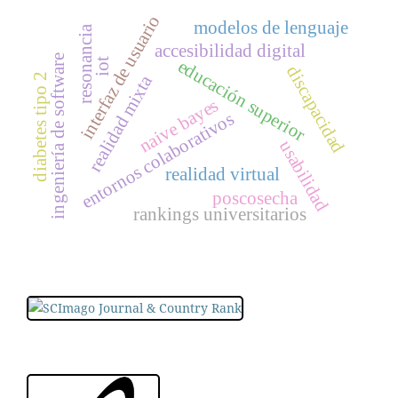
interfaz de usuario
modelos de lenguaje
resonancia
accesibilidad digital
ingeniería de software
educación superior
iot
discapacidad
realidad mixta
diabetes tipo 2
naive bayes
entornos colaborativos
usabilidad
realidad virtual
poscosecha
rankings universitarios