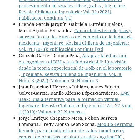
procesamiento de señales sobre grafos
,
Ingeniare.
Revista Chilena de Ingeniería: Vol. 32 (2024):
Publicación Continua [PC]
Brenda García Jarquín, Gabriela Dutrénit Bielous,
Mario Aguilar Fernández,
Capacidades tecnológicas y
su relación con las esferas del contexto en la industria
mexicana
,
Ingeniare. Revista Chilena de Ingeniería:
Vol. 31 (2023): Publicación Contínua [PC]
Gonzalo Garcés, Camilo Peña,
Adaptar la educación
en ingeniería al BIM y a la Industria 4.0: Una visión
desde la teoría experiencial de Kolb en el laboratorio
,
Ingeniare. Revista Chilena de Ingeniería: Vol. 30
Núm. 3 (2022): Volumen 30 Número 3
Jhon Francined Herrera-Cubides, nancy Yaneth
Gelvez-García, Danilo Alfonso López-Sarmiento,
LMS
SaaS: Una alternativa para la formación virtual
,
Ingeniare. Revista Chilena de Ingeniería: Vol. 27 Núm.
1 (2019): Volumen 27 Número 1
Jorge Enrique Chaparro Mesa, Nelson Barrera
Lombana, Fredy Alonso León Socha,
Módulo Terminal
Remoto, para la adquisición de datos, monitoreo y
control de procesos agroindustriales - AgriculTIC
,