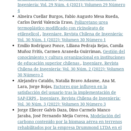
Ingeniería: Vol. 29 Núm. 4 (2021): Volumen 29 Número
4
Alneira Cuellar Burgos, Fabio Augusto Mesa Rueda,
Carlos David Valencia Eraso,
Poliuretano urea
termoplástico modificado con ricinoleato de
etilenglicol
,
Ingeniare. Revista Chilena de Ingeniería:
Vol. 30 Núm. 1 (2022): Volumen 30 Número 1
Emilio Rodríguez Ponce, Liliana Pedraja Rejas, Camila
Muñoz Fritis, Carmen Araneda Guirriman,
Gestión del
conocimiento y cultura organizacional en instituciones
de educación superior chilenas
,
Ingeniare. Revista
Chilena de Ingeniería: Vol. 30 Núm. 2 (2022): Volumen
30 Número 2
Alejandro Cataldo, Natalia Bravo Adasme, Ana M.
Lara, Jorge Rojas,
Factores que influyen en la
satisfacción del usuario tras la implementación de
SAP-ERPS
,
Ingeniare. Revista Chilena de Ingeniería:
Vol. 30 Núm. 3 (2022): Volumen 30 Número 3
Jorge Eliecer Galvis Daza, Dino Carmelo Manco
Jaraba, José Fernando Mejía Correa,
Modelación del
carbono contenido por la biomasa aérea en terrenos
rehabilitados por la empresa Drummond LTDA en el