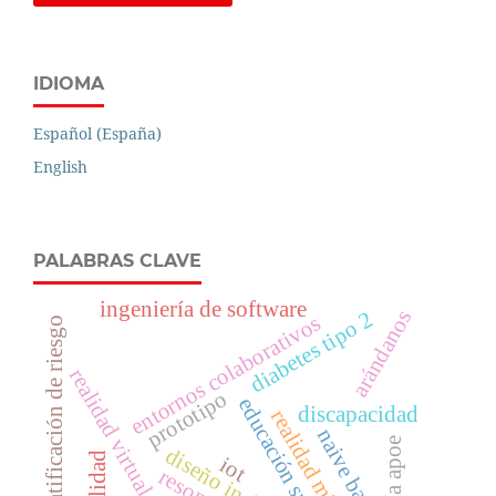
IDIOMA
Español (España)
English
PALABRAS CLAVE
ingeniería de software
arándanos
diabetes tipo 2
entornos colaborativos
estratificación de riesgo
realidad virtual
prototipo
educación superior
discapacidad
realidad mixta
naive bayes
teoría apoe
diseño inclusivo
iot