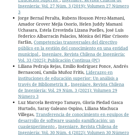
Ingeniería: Vol. 27 Núm. 3 (2019): Volumen 27 Número
3
Jorge Bernal Peralta, Rubens Houson Pérez-Mamani,
Amador Grover Mejia Osorio, Helen Juddy Mamani
Uchasara, Estela Eresvinda Lizana Puelles, José Luis
Federico Albarracin Palacios, Mónica del Pilar Crisosto
Farfán,
Competencias transversales del directivo
público en la gestión del conocimiento en una entidad
municipal
,
Ingeniare. Revista Chilena de Ingeniería:
Vol. 33 (2025): Publicación Continua (PC)
Liliana Pedraja Rejas, Emilio Rodríguez Ponce, Andrés
Bernasconi, Camila Muñoz Fritis,
Liderazgo en
instituciones de educación superior: Un análisis a
través de Bibliometrix R
,
Ingeniare. Revista Chilena
de Ingeniería: Vol. 29 Núm. 3 (2021): Volumen 29
Número 3
Luz Marcela Restrepo Tamayo, Gloria Piedad Gasca
Hurtado, Saray Galeano Ospino, Liliana Machuca
Villegas,
Transferencia de conocimiento en equipos de
desarrollo de software usando gamificación: un
cuasiexperimento
,
Ingeniare. Revista Chilena de
Ingeniería: Vol. 30 Núm. 4 (2022): Volumen 30 Número