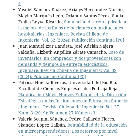
4
Yasniel Sánchez Suárez, Arialys Hernández Nariño,
Maylín Marqués León, Orlando Santos Pérez, Sonia
Emilia Leyva Ricardo,
Simulación discreta aplicada a
la mejora de los flujos de pacientes en instituciones
hospitalarias
,
Ingeniare. Revista Chilena de
Ingeniería: Vol. 32 (2024): Publicación Continua [PC]
Juan Manuel Izar Landeta, José Adrián Nájera
Saldaña, Lizbeth Angélica Zárate Camacho,
Caso de
inventarios: un comprador y dos proveedores con
demanda y tiempos de entrega estocásticos
,
Ingeniare. Revista Chilena de Ingeniería: Vol. 32
(2024): Publicación Continua [PC]
Patricia Huerta-Riveros, Universidad del Bío-Bío.
Facultad de Ciencias Empresariales Pedraja-Rejas,
Planificación Móvil: Nuevos Enfoques de la Dirección
Estratégica en las Instituciones de Educación Superior
,
Ingeniare. Revista Chilena de Ingeniería: Vol. 27
Núm. 3 (2019): Volumen 27 Número 3
Valeria Scapini Sánchez, Pedro Gallardo Flores,
Skander López Galbán,
Rentabilidad de la educación
en microemprendedores: Los retornos por nivel