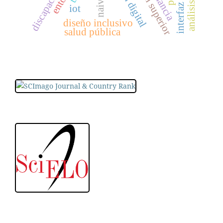
resonancia
discapacidad
iot
diseño inclusivo
salud pública