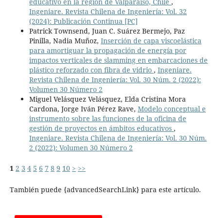
educativo en la región de Valparaíso, Chile
,
Ingeniare. Revista Chilena de Ingeniería: Vol. 32
(2024): Publicación Continua [PC]
Patrick Townsend, Juan C. Suárez Bermejo, Paz
Pinilla, Nadia Muñoz,
Inserción de capa viscoelástica
para amortiguar la propagación de energía por
impactos verticales de slamming en embarcaciones de
plástico reforzado con fibra de vidrio
,
Ingeniare.
Revista Chilena de Ingeniería: Vol. 30 Núm. 2 (2022):
Volumen 30 Número 2
Miguel Velásquez Velásquez, Elda Cristina Mora
Cardona, Jorge Iván Pérez Rave,
Modelo conceptual e
instrumento sobre las funciones de la oficina de
gestión de proyectos en ámbitos educativos
,
Ingeniare. Revista Chilena de Ingeniería: Vol. 30 Núm.
2 (2022): Volumen 30 Número 2
1
2
3
4
5
6
7
8
9
10
>
>>
También puede {advancedSearchLink} para este artículo.