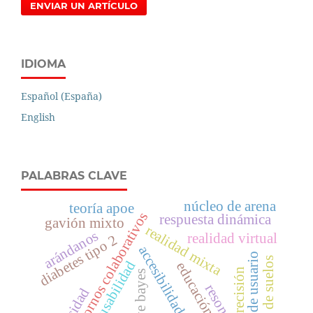
ENVIAR UN ARTÍCULO
IDIOMA
Español (España)
English
PALABRAS CLAVE
núcleo de arena
teoría apoe
entornos colaborativos
respuesta dinámica
gavión mixto
realidad mixta
arándanos
realidad virtual
diabetes tipo 2
accesibilidad digital
interfaz de usuario
análisis de suelos
usabilidad
educación superior
precisión
naive bayes