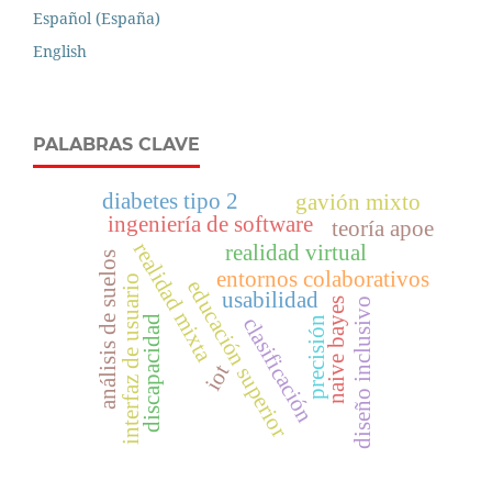
Español (España)
English
PALABRAS CLAVE
diabetes tipo 2
gavión mixto
ingeniería de software
teoría apoe
realidad mixta
realidad virtual
análisis de suelos
entornos colaborativos
interfaz de usuario
educación superior
usabilidad
naive bayes
diseño inclusivo
discapacidad
clasificación
precisión
iot