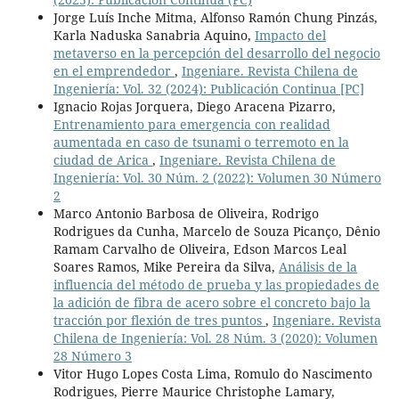
Jorge Luís Inche Mitma, Alfonso Ramón Chung Pinzás,
Karla Naduska Sanabria Aquino,
Impacto del
metaverso en la percepción del desarrollo del negocio
en el emprendedor
,
Ingeniare. Revista Chilena de
Ingeniería: Vol. 32 (2024): Publicación Continua [PC]
Ignacio Rojas Jorquera, Diego Aracena Pizarro,
Entrenamiento para emergencia con realidad
aumentada en caso de tsunami o terremoto en la
ciudad de Arica
,
Ingeniare. Revista Chilena de
Ingeniería: Vol. 30 Núm. 2 (2022): Volumen 30 Número
2
Marco Antonio Barbosa de Oliveira, Rodrigo
Rodrigues da Cunha, Marcelo de Souza Picanço, Dênio
Ramam Carvalho de Oliveira, Edson Marcos Leal
Soares Ramos, Mike Pereira da Silva,
Análisis de la
influencia del método de prueba y las propiedades de
la adición de fibra de acero sobre el concreto bajo la
tracción por flexión de tres puntos
,
Ingeniare. Revista
Chilena de Ingeniería: Vol. 28 Núm. 3 (2020): Volumen
28 Número 3
Vitor Hugo Lopes Costa Lima, Romulo do Nascimento
Rodrigues, Pierre Maurice Christophe Lamary,