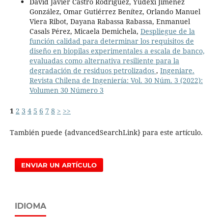
David Javier Castro Rodríguez, Yudexi Jiménez
González, Omar Gutiérrez Benítez, Orlando Manuel
Viera Ribot, Dayana Rabassa Rabassa, Enmanuel
Casals Pérez, Micaela Demichela,
Despliegue de la
función calidad para determinar los requisitos de
diseño en biopilas experimentales a escala de banco,
evaluadas como alternativa resiliente para la
degradación de residuos petrolizados
,
Ingeniare.
Revista Chilena de Ingeniería: Vol. 30 Núm. 3 (2022):
Volumen 30 Número 3
1
2
3
4
5
6
7
8
>
>>
También puede {advancedSearchLink} para este artículo.
ENVIAR UN ARTÍCULO
IDIOMA