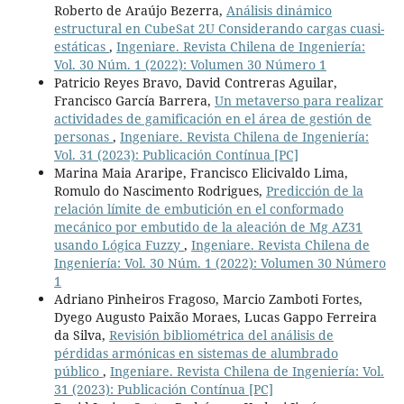
Roberto de Araújo Bezerra,
Análisis dinámico
estructural en CubeSat 2U Considerando cargas cuasi-
estáticas
,
Ingeniare. Revista Chilena de Ingeniería:
Vol. 30 Núm. 1 (2022): Volumen 30 Número 1
Patricio Reyes Bravo, David Contreras Aguilar,
Francisco García Barrera,
Un metaverso para realizar
actividades de gamificación en el área de gestión de
personas
,
Ingeniare. Revista Chilena de Ingeniería:
Vol. 31 (2023): Publicación Contínua [PC]
Marina Maia Araripe, Francisco Elicivaldo Lima,
Romulo do Nascimento Rodrigues,
Predicción de la
relación límite de embutición en el conformado
mecánico por embutido de la aleación de Mg AZ31
usando Lógica Fuzzy
,
Ingeniare. Revista Chilena de
Ingeniería: Vol. 30 Núm. 1 (2022): Volumen 30 Número
1
Adriano Pinheiros Fragoso, Marcio Zamboti Fortes,
Dyego Augusto Paixão Moraes, Lucas Gappo Ferreira
da Silva,
Revisión bibliométrica del análisis de
pérdidas armónicas en sistemas de alumbrado
público
,
Ingeniare. Revista Chilena de Ingeniería: Vol.
31 (2023): Publicación Contínua [PC]