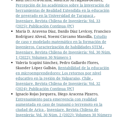
Percepción de los académicos sobre la integración de
herramientas de Realidad Extendida en la educación
de pregrado en la Universidad de Tarapacá
,
Ingeniare. Revista Chilena de Ingeniería: Vol. 33
(2025): Publicación Continua (PC)
María D. Aravena Díaz, Danilo Díaz Levicoy, Francisco
Rodríguez Alveal, Noemí Cárcamo Mansilla,
Estudio
de caso y modelado matemático en la formación de
ingenieros. Caracterización de habilidades STEM
,
Ingeniare. Revista Chilena de Ingeniería: Vol. 30 Núm.
1 (2022): Volumen 30 Número 1
Valeria Scapini Sánchez, Pedro Gallardo Flores,
Skander López Galbán,
Rentabilidad de la educación
en microemprendedores: Los retornos por nivel
educativo en la región de Valparaíso, Chile
,
Ingeniare. Revista Chilena de Ingeniería: Vol. 32
(2024): Publicación Continua [PC]
Ignacio Rojas Jorquera, Diego Aracena Pizarro,
Entrenamiento para emergencia con realidad
aumentada en caso de tsunami o terremoto en la
ciudad de Arica
,
Ingeniare. Revista Chilena de
Ingeniería: Vol. 30 Núm. 2 (2022): Volumen 30 Número