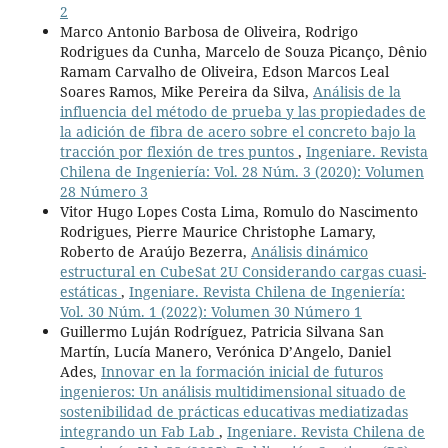
2
Marco Antonio Barbosa de Oliveira, Rodrigo
Rodrigues da Cunha, Marcelo de Souza Picanço, Dênio
Ramam Carvalho de Oliveira, Edson Marcos Leal
Soares Ramos, Mike Pereira da Silva,
Análisis de la
influencia del método de prueba y las propiedades de
la adición de fibra de acero sobre el concreto bajo la
tracción por flexión de tres puntos
,
Ingeniare. Revista
Chilena de Ingeniería: Vol. 28 Núm. 3 (2020): Volumen
28 Número 3
Vitor Hugo Lopes Costa Lima, Romulo do Nascimento
Rodrigues, Pierre Maurice Christophe Lamary,
Roberto de Araújo Bezerra,
Análisis dinámico
estructural en CubeSat 2U Considerando cargas cuasi-
estáticas
,
Ingeniare. Revista Chilena de Ingeniería:
Vol. 30 Núm. 1 (2022): Volumen 30 Número 1
Guillermo Luján Rodríguez, Patricia Silvana San
Martín, Lucía Manero, Verónica D’Angelo, Daniel
Ades,
Innovar en la formación inicial de futuros
ingenieros: Un análisis multidimensional situado de
sostenibilidad de prácticas educativas mediatizadas
integrando un Fab Lab
,
Ingeniare. Revista Chilena de