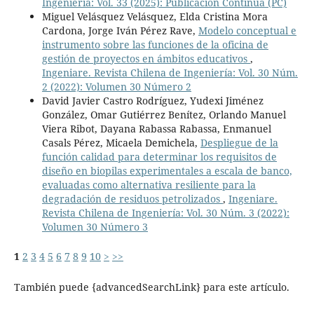
Ingeniería: Vol. 33 (2025): Publicación Continua (PC)
Miguel Velásquez Velásquez, Elda Cristina Mora
Cardona, Jorge Iván Pérez Rave,
Modelo conceptual e
instrumento sobre las funciones de la oficina de
gestión de proyectos en ámbitos educativos
,
Ingeniare. Revista Chilena de Ingeniería: Vol. 30 Núm.
2 (2022): Volumen 30 Número 2
David Javier Castro Rodríguez, Yudexi Jiménez
González, Omar Gutiérrez Benítez, Orlando Manuel
Viera Ribot, Dayana Rabassa Rabassa, Enmanuel
Casals Pérez, Micaela Demichela,
Despliegue de la
función calidad para determinar los requisitos de
diseño en biopilas experimentales a escala de banco,
evaluadas como alternativa resiliente para la
degradación de residuos petrolizados
,
Ingeniare.
Revista Chilena de Ingeniería: Vol. 30 Núm. 3 (2022):
Volumen 30 Número 3
1
2
3
4
5
6
7
8
9
10
>
>>
También puede {advancedSearchLink} para este artículo.