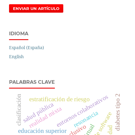
ENVIAR UN ARTÍCULO
IDIOMA
Español (España)
English
PALABRAS CLAVE
entornos colaborativos
diabetes tipo 2
clasificación
estratificación de riesgo
salud pública
realidad mixta
resonancia
educación superior