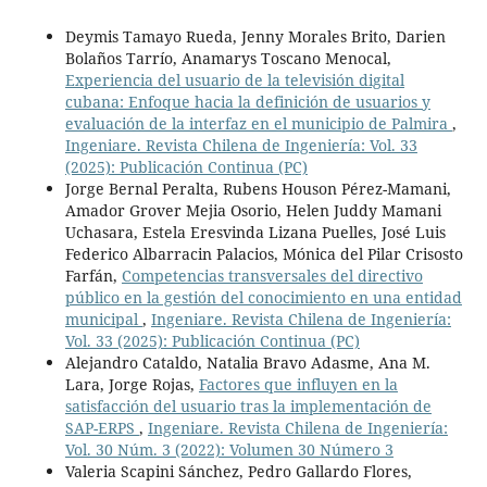
Deymis Tamayo Rueda, Jenny Morales Brito, Darien
Bolaños Tarrío, Anamarys Toscano Menocal,
Experiencia del usuario de la televisión digital
cubana: Enfoque hacia la definición de usuarios y
evaluación de la interfaz en el municipio de Palmira
,
Ingeniare. Revista Chilena de Ingeniería: Vol. 33
(2025): Publicación Continua (PC)
Jorge Bernal Peralta, Rubens Houson Pérez-Mamani,
Amador Grover Mejia Osorio, Helen Juddy Mamani
Uchasara, Estela Eresvinda Lizana Puelles, José Luis
Federico Albarracin Palacios, Mónica del Pilar Crisosto
Farfán,
Competencias transversales del directivo
público en la gestión del conocimiento en una entidad
municipal
,
Ingeniare. Revista Chilena de Ingeniería:
Vol. 33 (2025): Publicación Continua (PC)
Alejandro Cataldo, Natalia Bravo Adasme, Ana M.
Lara, Jorge Rojas,
Factores que influyen en la
satisfacción del usuario tras la implementación de
SAP-ERPS
,
Ingeniare. Revista Chilena de Ingeniería:
Vol. 30 Núm. 3 (2022): Volumen 30 Número 3
Valeria Scapini Sánchez, Pedro Gallardo Flores,