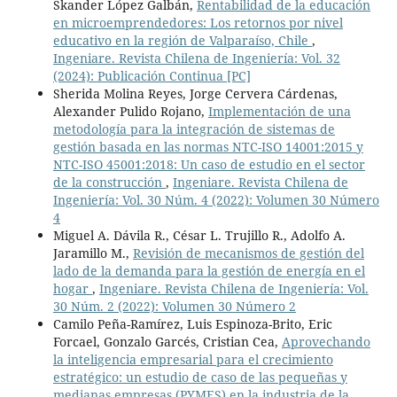
Skander López Galbán,
Rentabilidad de la educación
en microemprendedores: Los retornos por nivel
educativo en la región de Valparaíso, Chile
,
Ingeniare. Revista Chilena de Ingeniería: Vol. 32
(2024): Publicación Continua [PC]
Sherida Molina Reyes, Jorge Cervera Cárdenas,
Alexander Pulido Rojano,
Implementación de una
metodología para la integración de sistemas de
gestión basada en las normas NTC-ISO 14001:2015 y
NTC-ISO 45001:2018: Un caso de estudio en el sector
de la construcción
,
Ingeniare. Revista Chilena de
Ingeniería: Vol. 30 Núm. 4 (2022): Volumen 30 Número
4
Miguel A. Dávila R., César L. Trujillo R., Adolfo A.
Jaramillo M.,
Revisión de mecanismos de gestión del
lado de la demanda para la gestión de energía en el
hogar
,
Ingeniare. Revista Chilena de Ingeniería: Vol.
30 Núm. 2 (2022): Volumen 30 Número 2
Camilo Peña-Ramírez, Luis Espinoza-Brito, Eric
Forcael, Gonzalo Garcés, Cristian Cea,
Aprovechando
la inteligencia empresarial para el crecimiento
estratégico: un estudio de caso de las pequeñas y
medianas empresas (PYMES) en la industria de la