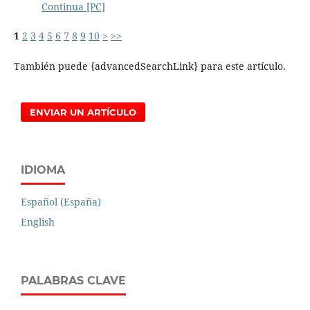
Continua [PC]
1
2
3
4
5
6
7
8
9
10
>
>>
También puede {advancedSearchLink} para este artículo.
ENVIAR UN ARTÍCULO
IDIOMA
Español (España)
English
PALABRAS CLAVE