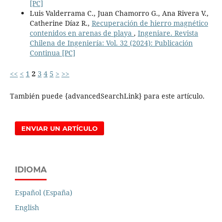
[PC]
Luis Valderrama C., Juan Chamorro G., Ana Rivera V.,
Catherine Díaz R.,
Recuperación de hierro magnético
contenidos en arenas de playa
,
Ingeniare. Revista
Chilena de Ingeniería: Vol. 32 (2024): Publicación
Continua [PC]
<<
<
1
2
3
4
5
>
>>
También puede {advancedSearchLink} para este artículo.
ENVIAR UN ARTÍCULO
IDIOMA
Español (España)
English