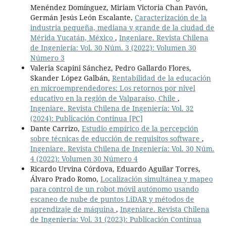
Menéndez Domínguez, Miriam Victoria Chan Pavón,
Germán Jesús León Escalante,
Caracterización de la
industria pequeña, mediana y grande de la ciudad de
Mérida Yucatán, México
,
Ingeniare. Revista Chilena
de Ingeniería: Vol. 30 Núm. 3 (2022): Volumen 30
Número 3
Valeria Scapini Sánchez, Pedro Gallardo Flores,
Skander López Galbán,
Rentabilidad de la educación
en microemprendedores: Los retornos por nivel
educativo en la región de Valparaíso, Chile
,
Ingeniare. Revista Chilena de Ingeniería: Vol. 32
(2024): Publicación Continua [PC]
Dante Carrizo,
Estudio empírico de la percepción
sobre técnicas de educción de requisitos software
,
Ingeniare. Revista Chilena de Ingeniería: Vol. 30 Núm.
4 (2022): Volumen 30 Número 4
Ricardo Urvina Córdova, Eduardo Aguilar Torres,
Álvaro Prado Romo,
Localización simultánea y mapeo
para control de un robot móvil autónomo usando
escaneo de nube de puntos LiDAR y métodos de
aprendizaje de máquina
,
Ingeniare. Revista Chilena
de Ingeniería: Vol. 31 (2023): Publicación Contínua