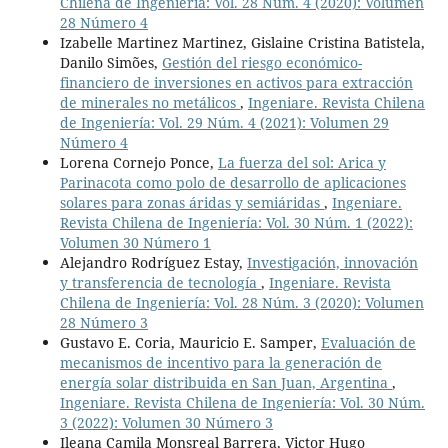
Chilena de Ingeniería: Vol. 28 Núm. 4 (2020): Volumen
28 Número 4
Izabelle Martinez Martinez, Gislaine Cristina Batistela,
Danilo Simões,
Gestión del riesgo económico-
financiero de inversiones en activos para extracción
de minerales no metálicos
,
Ingeniare. Revista Chilena
de Ingeniería: Vol. 29 Núm. 4 (2021): Volumen 29
Número 4
Lorena Cornejo Ponce,
La fuerza del sol: Arica y
Parinacota como polo de desarrollo de aplicaciones
solares para zonas áridas y semiáridas
,
Ingeniare.
Revista Chilena de Ingeniería: Vol. 30 Núm. 1 (2022):
Volumen 30 Número 1
Alejandro Rodríguez Estay,
Investigación, innovación
y transferencia de tecnología
,
Ingeniare. Revista
Chilena de Ingeniería: Vol. 28 Núm. 3 (2020): Volumen
28 Número 3
Gustavo E. Coria, Mauricio E. Samper,
Evaluación de
mecanismos de incentivo para la generación de
energía solar distribuida en San Juan, Argentina
,
Ingeniare. Revista Chilena de Ingeniería: Vol. 30 Núm.
3 (2022): Volumen 30 Número 3
Ileana Camila Monsreal Barrera, Victor Hugo