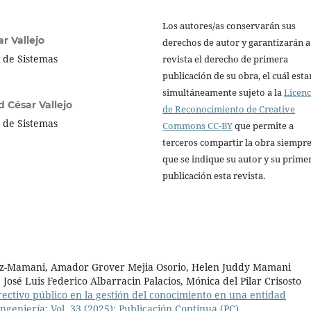
Los autores/as conservarán sus
r Vallejo
derechos de autor y garantizarán a
a de Sistemas
revista el derecho de primera
publicación de su obra, el cuál esta
simultáneamente sujeto a la
Licenc
d César Vallejo
de Reconocimiento de Creative
a de Sistemas
Commons CC-BY
que permite a
terceros compartir la obra siempr
que se indique su autor y su prime
publicación esta revista.
rez-Mamani, Amador Grover Mejia Osorio, Helen Juddy Mamani
 José Luis Federico Albarracin Palacios, Mónica del Pilar Crisosto
ectivo público en la gestión del conocimiento en una entidad
ngeniería: Vol. 33 (2025): Publicación Continua (PC)