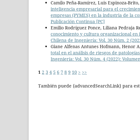
Camilo Peña-Ramírez, Luis Espinoza-Brito, 
inteligencia empresarial para el crecimie
empresas (PYMES) en la industria de la c
Publicación Continua [PC]
Emilio Rodríguez Ponce, Liliana Pedraja 
conocimiento y cultura organizacional en 
Chilena de Ingeniería: Vol. 30 Núm. 2 (2
Giane Alfenas Antunes Hofmann, Henor A
total en el análisis de riesgos de patología
Ingeniería: Vol. 30 Núm. 4 (2022): Volum
1
2
3
4
5
6
7
8
9
10
>
>>
También puede {advancedSearchLink} para este