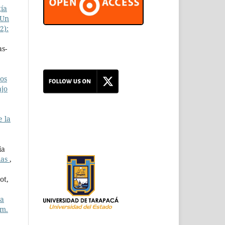
ía
 Un
2):
as-
os
ajo
e la
ia
ias
,
ot,
va
úm.