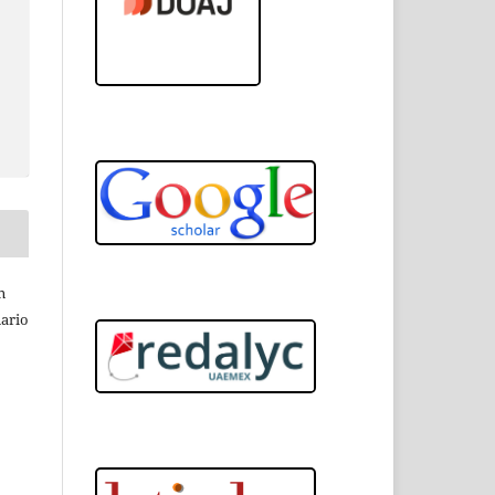
n
nario