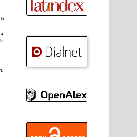
 la
rá
ia
e
ra