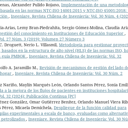
enas, Alexander Pulido Rojano,
Implementación de una metodolog
ón basada en las normas NTC-ISO 14001:2015 y NTC-ISO 45001:2018:
cción
,
Ingeniare. Revista Chilena de Ingeniería: Vol. 30 Núm. 4 (202
ia-Arias, Lemy Bran-Piedrahita, Sergio Gómez-Molina, Claudia Ari
gestión del conocimiento en Instituciones de Educación Superior
,
 Vol. 27 Núm. 3 (2019): Volumen 27 Número 3
. Droguett, Nerio L. Villasmil,
Metodología para gestionar proyect
basados en la estructura de alto nivel (HLS) de las normas ISO, b
 la guía PMBOK
,
Ingeniare. Revista Chilena de Ingeniería: Vol. 32
dolfo A. Jaramillo M.,
Revisión de mecanismos de gestión del lado d
l hogar
,
Ingeniare. Revista Chilena de Ingeniería: Vol. 30 Núm. 2
z Nariño, Maylín Marqués León, Orlando Santos Pérez, Sonia Emil
a a la mejora de los flujos de pacientes en instituciones hospitalar
ol. 32 (2024): Publicación Continua [PC]
ménez González, Omar Gutiérrez Benítez, Orlando Manuel Viera Rib
 Pérez, Micaela Demichela,
Despliegue de la función calidad para
opilas experimentales a escala de banco, evaluadas como alternati
s petrolizados
,
Ingeniare. Revista Chilena de Ingeniería: Vol. 30 N