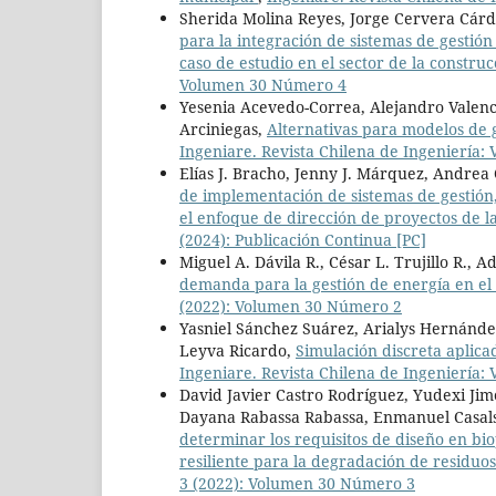
Sherida Molina Reyes, Jorge Cervera Cárd
para la integración de sistemas de gesti
caso de estudio en el sector de la constru
Volumen 30 Número 4
Yesenia Acevedo-Correa, Alejandro Valenc
Arciniegas,
Alternativas para modelos de 
Ingeniare. Revista Chilena de Ingeniería:
Elías J. Bracho, Jenny J. Márquez, Andrea C
de implementación de sistemas de gestión, 
el enfoque de dirección de proyectos de
(2024): Publicación Continua [PC]
Miguel A. Dávila R., César L. Trujillo R., A
demanda para la gestión de energía en e
(2022): Volumen 30 Número 2
Yasniel Sánchez Suárez, Arialys Hernánde
Leyva Ricardo,
Simulación discreta aplicad
Ingeniare. Revista Chilena de Ingeniería: V
David Javier Castro Rodríguez, Yudexi Ji
Dayana Rabassa Rabassa, Enmanuel Casals
determinar los requisitos de diseño en bi
resiliente para la degradación de residuo
3 (2022): Volumen 30 Número 3