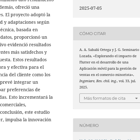
Además, ofreció una
2025-07-05
les. El proyecto adoptó la
ad y adaptaciones según
técnica, basada en
CÓMO CITAR
 datos, proporcionó un
tivo evidenció resultados
A. A. Sabalú Ortega y J. G. Seminario
ientes más satisfechos y
Lozada, «Explorando el impacto de
esta. Estos resultados
Flutter en el desarrollo de una
ra y efectiva para el
Aplicación móvil para la gestión de
cia del cliente como los
ventas en el comercio minorista»,
Ingeniare, Rev. chil. ing.
, vol. 33, jul.
 prevé integrar un
2025.
ipar preferencias de
as. Esto incrementará la
Más formatos de cita
 comerciales,
conclusión, este estudio
er, impulsa la innovación
NÚMERO