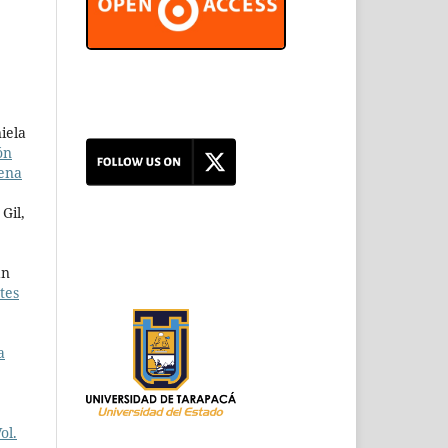
iela
ón
lena
Gil,
án
tes
a
ol.