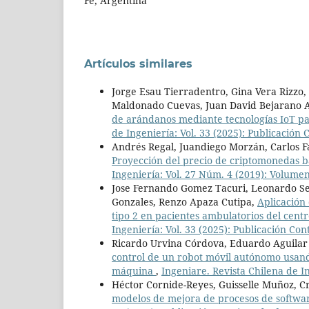
Fe, Argentina
Artículos similares
Jorge Esau Tierradentro, Gina Vera Rizzo,
Maldonado Cuevas, Juan David Bejarano A
de arándanos mediante tecnologías IoT par
de Ingeniería: Vol. 33 (2025): Publicación 
Andrés Regal, Juandiego Morzán, Carlos Fa
Proyección del precio de criptomonedas
Ingeniería: Vol. 27 Núm. 4 (2019): Volum
Jose Fernando Gomez Tacuri, Leonardo Seb
Gonzales, Renzo Apaza Cutipa,
Aplicación 
tipo 2 en pacientes ambulatorios del cent
Ingeniería: Vol. 33 (2025): Publicación Con
Ricardo Urvina Córdova, Eduardo Aguilar
control de un robot móvil autónomo usan
máquina
,
Ingeniare. Revista Chilena de In
Héctor Cornide-Reyes, Guisselle Muñoz, Cr
modelos de mejora de procesos de software