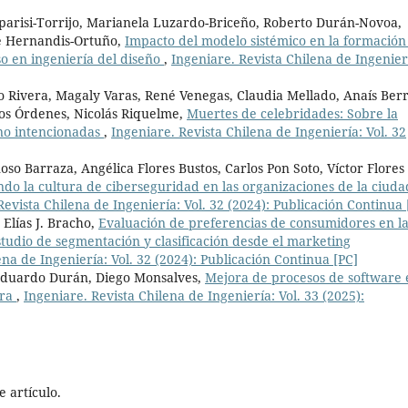
parisi-Torrijo, Marianela Luzardo-Briceño, Roberto Durán-Novoa,
é Hernandis-Ortuño,
Impacto del modelo sistémico en la formación
o en ingeniería del diseño
,
Ingeniare. Revista Chilena de Ingenier
 Rivera, Magaly Varas, René Venegas, Claudia Mellado, Anaís Berr
rlos Órdenes, Nicolás Riquelme,
Muertes de celebridades: Sobre la
s no intencionadas
,
Ingeniare. Revista Chilena de Ingeniería: Vol. 32
oso Barraza, Angélica Flores Bustos, Carlos Pon Soto, Víctor Flores
o la cultura de ciberseguridad en las organizaciones de la ciuda
Revista Chilena de Ingeniería: Vol. 32 (2024): Publicación Continua 
Elías J. Bracho,
Evaluación de preferencias de consumidores en l
tudio de segmentación y clasificación desde el marketing
ena de Ingeniería: Vol. 32 (2024): Publicación Continua [PC]
 Eduardo Durán, Diego Monsalves,
Mejora de procesos de software 
ura
,
Ingeniare. Revista Chilena de Ingeniería: Vol. 33 (2025):
 artículo.