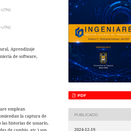
T-UTN)
T-UTN)
ural, Aprendizaje
niería de software,
PDF
tware emplean
PUBLICADO
ecomiendan la captura de
 las historias de usuario,
2024-12-19
udes de cambio, etc.) son