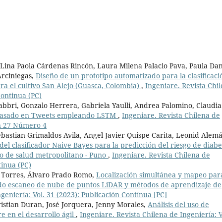
 Lina Paola Cárdenas Rincón, Laura Milena Palacio Pava, Paula Dan
rciniegas,
Diseño de un prototipo automatizado para la clasificaci
a el cultivo San Alejo (Guasca, Colombia)
,
Ingeniare. Revista Chi
Continua (PC)
bbri, Gonzalo Herrera, Gabriela Yaulli, Andrea Palomino, Claudia 
 basado en Tweets empleando LSTM
,
Ingeniare. Revista Chilena de
en 27 Número 4
astian Grimaldos Avila, Angel Javier Quispe Carita, Leonid Alem
del clasificador Naive Bayes para la predicción del riesgo de diabe
ro de salud metropolitano - Puno
,
Ingeniare. Revista Chilena de
tinua (PC)
 Torres, Álvaro Prado Romo,
Localización simultánea y mapeo par
do escaneo de nube de puntos LiDAR y métodos de aprendizaje de
geniería: Vol. 31 (2023): Publicación Contínua [PC]
istian Duran, José Jorquera, Jenny Morales,
Análisis del uso de
 en el desarrollo ágil
,
Ingeniare. Revista Chilena de Ingeniería: V