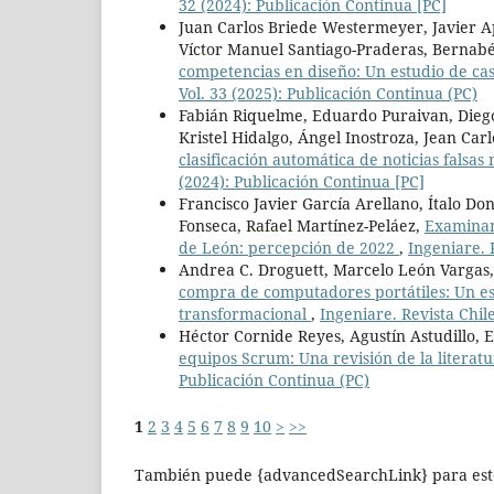
32 (2024): Publicación Continua [PC]
Juan Carlos Briede Westermeyer, Javier A
Víctor Manuel Santiago-Praderas, Bernab
competencias en diseño: Un estudio de cas
Vol. 33 (2025): Publicación Continua (PC)
Fabián Riquelme, Eduardo Puraivan, Diego
Kristel Hidalgo, Ángel Inostroza, Jean Ca
clasificación automática de noticias falsa
(2024): Publicación Continua [PC]
Francisco Javier García Arellano, Ítalo Don
Fonseca, Rafael Martínez-Peláez,
Examinand
de León: percepción de 2022
,
Ingeniare. 
Andrea C. Droguett, Marcelo León Vargas, 
compra de computadores portátiles: Un es
transformacional
,
Ingeniare. Revista Chil
Héctor Cornide Reyes, Agustín Astudillo,
equipos Scrum: Una revisión de la literat
Publicación Continua (PC)
1
2
3
4
5
6
7
8
9
10
>
>>
También puede {advancedSearchLink} para este