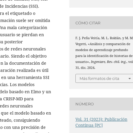
e Incidencias (SSI).
ra el etiquetado o
ormación suele ser omitida
CÓMO CITAR
Una mala categorización
 usuario se pierdan en
F. J. Peña Veitía, M. L. Roldán, y M. M
su posterior
Vegetti, «Análisis y comparación de
os de redes neuronales
modelos de aprendizaje profundo
ario. Siendo el objetivo
para la identificación de historias de
usuario»,
Ingeniare, Rev. chil. ing.
, vol
 en la documentación de
31, dic. 2024.
aración realizada es útil
r en una herramienta SSI
Más formatos de cita
ncias. Los modelos
elo basado en Elmo y un
ía CRISP-MD para
NÚMERO
redes neuronales
a que el modelo basado en
Vol. 31 (2023): Publicación
nteado, consiguiendo
Contínua [PC]
io con una precisión de