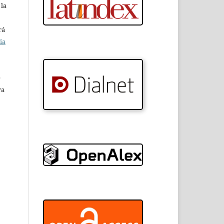
 la
rá
ia
e
ra