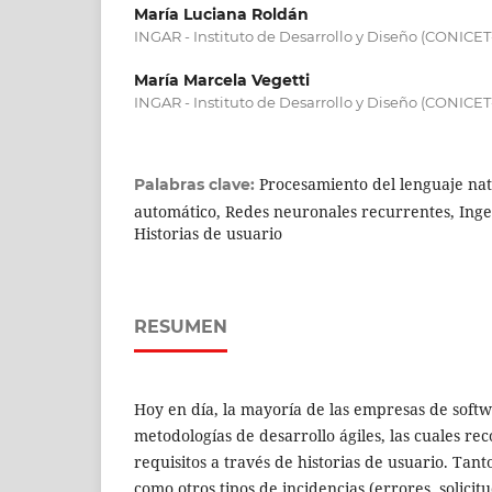
María Luciana Roldán
INGAR - Instituto de Desarrollo y Diseño (CONICE
María Marcela Vegetti
INGAR - Instituto de Desarrollo y Diseño (CONICE
Procesamiento del lenguaje nat
Palabras clave:
automático, Redes neuronales recurrentes, Inge
Historias de usuario
RESUMEN
Hoy en día, la mayoría de las empresas de sof
metodologías de desarrollo ágiles, las cuales r
requisitos a través de historias de usuario. Tanto
como otros tipos de incidencias (errores, solicit