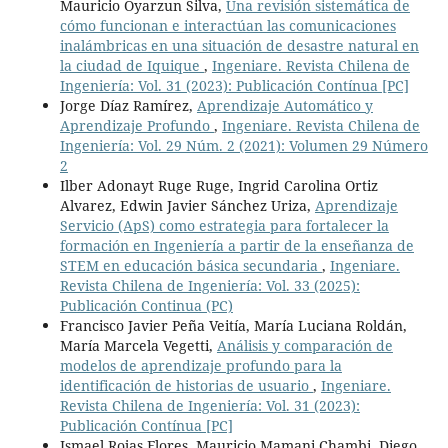
Mauricio Oyarzun Silva,
Una revisión sistemática de
cómo funcionan e interactúan las comunicaciones
inalámbricas en una situación de desastre natural en
la ciudad de Iquique
,
Ingeniare. Revista Chilena de
Ingeniería: Vol. 31 (2023): Publicación Contínua [PC]
Jorge Díaz Ramírez,
Aprendizaje Automático y
Aprendizaje Profundo
,
Ingeniare. Revista Chilena de
Ingeniería: Vol. 29 Núm. 2 (2021): Volumen 29 Número
2
Ilber Adonayt Ruge Ruge, Ingrid Carolina Ortiz
Alvarez, Edwin Javier Sánchez Uriza,
Aprendizaje
Servicio (ApS) como estrategia para fortalecer la
formación en Ingeniería a partir de la enseñanza de
STEM en educación básica secundaria
,
Ingeniare.
Revista Chilena de Ingeniería: Vol. 33 (2025):
Publicación Continua (PC)
Francisco Javier Peña Veitía, María Luciana Roldán,
María Marcela Vegetti,
Análisis y comparación de
modelos de aprendizaje profundo para la
identificación de historias de usuario
,
Ingeniare.
Revista Chilena de Ingeniería: Vol. 31 (2023):
Publicación Contínua [PC]
Ismael Rojas Flores, Mauricio Mamani Chambi, Diego