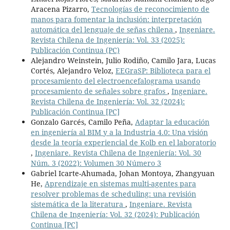
Aracena Pizarro,
Tecnologías de reconocimiento de
manos para fomentar la inclusión: interpretación
automática del lenguaje de señas chilena
,
Ingeniare.
Revista Chilena de Ingeniería: Vol. 33 (2025):
Publicación Continua (PC)
Alejandro Weinstein, Julio Rodiño, Camilo Jara, Lucas
Cortés, Alejandro Veloz,
EEGraSP: Biblioteca para el
procesamiento del electroencefalograma usando
procesamiento de señales sobre grafos
,
Ingeniare.
Revista Chilena de Ingeniería: Vol. 32 (2024):
Publicación Continua [PC]
Gonzalo Garcés, Camilo Peña,
Adaptar la educación
en ingeniería al BIM y a la Industria 4.0: Una visión
desde la teoría experiencial de Kolb en el laboratorio
,
Ingeniare. Revista Chilena de Ingeniería: Vol. 30
Núm. 3 (2022): Volumen 30 Número 3
Gabriel Icarte-Ahumada, Johan Montoya, Zhangyuan
He,
Aprendizaje en sistemas multi-agentes para
resolver problemas de scheduling: una revisión
sistemática de la literatura
,
Ingeniare. Revista
Chilena de Ingeniería: Vol. 32 (2024): Publicación
Continua [PC]