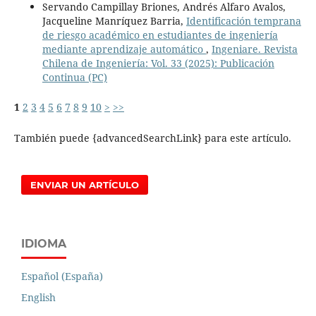
Servando Campillay Briones, Andrés Alfaro Avalos,
Jacqueline Manríquez Barria,
Identificación temprana
de riesgo académico en estudiantes de ingeniería
mediante aprendizaje automático
,
Ingeniare. Revista
Chilena de Ingeniería: Vol. 33 (2025): Publicación
Continua (PC)
1
2
3
4
5
6
7
8
9
10
>
>>
También puede {advancedSearchLink} para este artículo.
ENVIAR UN ARTÍCULO
IDIOMA
Español (España)
English