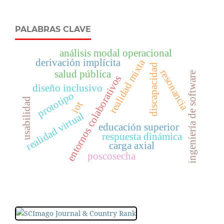
PALABRAS CLAVE
análisis modal operacional
derivación implícita
realidad mixta
discapacidad
resonancia
salud pública
ingeniería de software
entornos colaborativos
diseño inclusivo
prototipo
usabilidad
iot
realidad virtual
educación superior
respuesta dinámica
carga axial
poscosecha