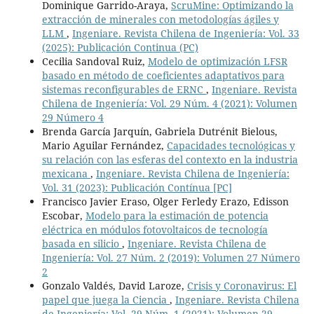
Dominique Garrido-Araya,
ScruMine: Optimizando la
extracción de minerales con metodologías ágiles y
LLM
,
Ingeniare. Revista Chilena de Ingeniería: Vol. 33
(2025): Publicación Continua (PC)
Cecilia Sandoval Ruiz,
Modelo de optimización LFSR
basado en método de coeficientes adaptativos para
sistemas reconfigurables de ERNC
,
Ingeniare. Revista
Chilena de Ingeniería: Vol. 29 Núm. 4 (2021): Volumen
29 Número 4
Brenda García Jarquín, Gabriela Dutrénit Bielous,
Mario Aguilar Fernández,
Capacidades tecnológicas y
su relación con las esferas del contexto en la industria
mexicana
,
Ingeniare. Revista Chilena de Ingeniería:
Vol. 31 (2023): Publicación Contínua [PC]
Francisco Javier Eraso, Olger Ferledy Erazo, Edisson
Escobar,
Modelo para la estimación de potencia
eléctrica en módulos fotovoltaicos de tecnología
basada en silicio
,
Ingeniare. Revista Chilena de
Ingeniería: Vol. 27 Núm. 2 (2019): Volumen 27 Número
2
Gonzalo Valdés, David Laroze,
Crisis y Coronavirus: El
papel que juega la Ciencia
,
Ingeniare. Revista Chilena
de Ingeniería: Vol. 29 Núm. 1 (2021): Volumen 29