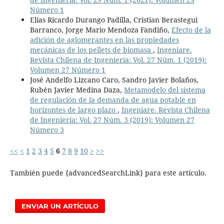
Número 1
Elías Ricardo Durango Padilla, Cristian Berastegui
Barranco, Jorge Mario Mendoza Fandiño,
Efecto de la
adición de aglomerantes en las propiedades
mecánicas de los pellets de biomasa
,
Ingeniare.
Revista Chilena de Ingeniería: Vol. 27 Núm. 1 (2019):
Volumen 27 Número 1
José Andelfo Lizcano Caro, Sandro Javier Bolaños,
Rubén Javier Medina Daza,
Metamodelo del sistema
de regulación de la demanda de agua potable en
horizontes de largo plazo
,
Ingeniare. Revista Chilena
de Ingeniería: Vol. 27 Núm. 3 (2019): Volumen 27
Número 3
<<
<
1
2
3
4
5
6
7
8
9
10
>
>>
También puede {advancedSearchLink} para este artículo.
ENVIAR UN ARTÍCULO