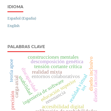
IDIOMA
Español (España)
English
PALABRAS CLAVE
construcciones mentales
diseño inclusivo
descomposición genética
teoría apoe
tensión cortante crítica
discapacidad
realidad mixta
diseño factorial
realidad virtual
entornos colaborativos
usabilidad
carga axial
ingeniería de software
educación superior
iot
resonancia
precisión
accesibilidad digital