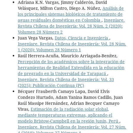
Adriana K.N. Vargas, Jimmy Calderón, David
Velásquez, Milton Castro, Diego A. Núñez,
Análisis de
los principales sistemas biológicos de tratamiento de
aguas residuales domésticas en Colombia
,
Ingeniare.
Revista Chilena de Ingeniería: Vol. 28 Núm. 2 (2020):
Volumen 28 Número 2
Juan Vega Vargas,
Datos, Ciencia e Ingeniería
,
Ingeniare. Revista Chilena de Ingeniería: Vol. 28 Núm.
1 (2020): Volumen 28 Número 1
Raúl Herrera-Acuña, Mauricio Arriagada-Benítez,
Percepción de los académicos sobre la integración de
herramientas de Realidad Extendida en la educación
de pregrado en la Universidad de Tarapacá
,
Ingeniare. Revista Chilena de Ingeniería: Vol. 33
(2025): Publicación Continua (PC)
Bécquer Frauberth Camayo Lapa, David Elvis
Condezo Hurtado, Adam Yanina Ramos Cadillo, Juan
Raúl Massipe Hernández, Adrian Becquer Camayo
Vivas,
Estimación de la radiación solar global,
mediante temperaturas extremas, aplicando el
modelo Bristow-Campbell en la región Junín, Perú
,
Ingeniare. Revista Chilena de Ingeniería: Vol. 27 Núm.
4 (2019): Volumen 27 Número 4