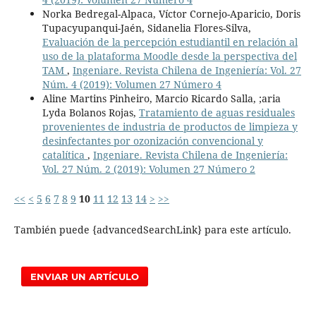
Norka Bedregal-Alpaca, Víctor Cornejo-Aparicio, Doris
Tupacyupanqui-Jaén, Sidanelia Flores-Silva,
Evaluación de la percepción estudiantil en relación al
uso de la plataforma Moodle desde la perspectiva del
TAM
,
Ingeniare. Revista Chilena de Ingeniería: Vol. 27
Núm. 4 (2019): Volumen 27 Número 4
Aline Martins Pinheiro, Marcio Ricardo Salla, ;aria
Lyda Bolanos Rojas,
Tratamiento de aguas residuales
provenientes de industria de productos de limpieza y
desinfectantes por ozonización convencional y
catalítica
,
Ingeniare. Revista Chilena de Ingeniería:
Vol. 27 Núm. 2 (2019): Volumen 27 Número 2
<<
<
5
6
7
8
9
10
11
12
13
14
>
>>
También puede {advancedSearchLink} para este artículo.
ENVIAR UN ARTÍCULO