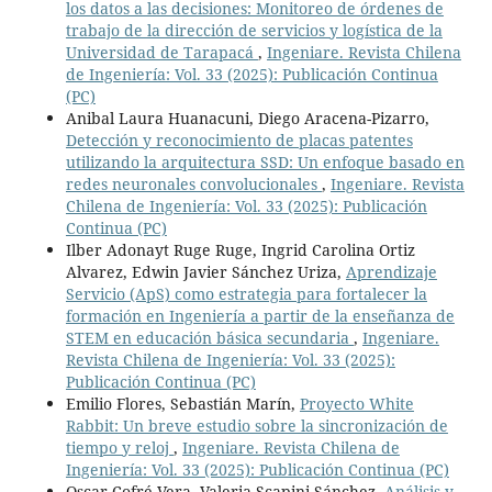
los datos a las decisiones: Monitoreo de órdenes de
trabajo de la dirección de servicios y logística de la
Universidad de Tarapacá
,
Ingeniare. Revista Chilena
de Ingeniería: Vol. 33 (2025): Publicación Continua
(PC)
Anibal Laura Huanacuni, Diego Aracena-Pizarro,
Detección y reconocimiento de placas patentes
utilizando la arquitectura SSD: Un enfoque basado en
redes neuronales convolucionales
,
Ingeniare. Revista
Chilena de Ingeniería: Vol. 33 (2025): Publicación
Continua (PC)
Ilber Adonayt Ruge Ruge, Ingrid Carolina Ortiz
Alvarez, Edwin Javier Sánchez Uriza,
Aprendizaje
Servicio (ApS) como estrategia para fortalecer la
formación en Ingeniería a partir de la enseñanza de
STEM en educación básica secundaria
,
Ingeniare.
Revista Chilena de Ingeniería: Vol. 33 (2025):
Publicación Continua (PC)
Emilio Flores, Sebastián Marín,
Proyecto White
Rabbit: Un breve estudio sobre la sincronización de
tiempo y reloj
,
Ingeniare. Revista Chilena de
Ingeniería: Vol. 33 (2025): Publicación Continua (PC)
Oscar Cofré Vera, Valeria Scapini Sánchez,
Análisis y