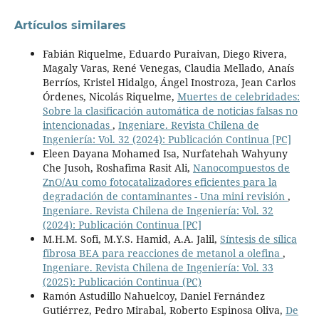
Artículos similares
Fabián Riquelme, Eduardo Puraivan, Diego Rivera,
Magaly Varas, René Venegas, Claudia Mellado, Anaís
Berríos, Kristel Hidalgo, Ángel Inostroza, Jean Carlos
Órdenes, Nicolás Riquelme,
Muertes de celebridades:
Sobre la clasificación automática de noticias falsas no
intencionadas
,
Ingeniare. Revista Chilena de
Ingeniería: Vol. 32 (2024): Publicación Continua [PC]
Eleen Dayana Mohamed Isa, Nurfatehah Wahyuny
Che Jusoh, Roshafima Rasit Ali,
Nanocompuestos de
ZnO/Au como fotocatalizadores eficientes para la
degradación de contaminantes - Una mini revisión
,
Ingeniare. Revista Chilena de Ingeniería: Vol. 32
(2024): Publicación Continua [PC]
M.H.M. Sofi, M.Y.S. Hamid, A.A. Jalil,
Síntesis de sílica
fibrosa BEA para reacciones de metanol a olefina
,
Ingeniare. Revista Chilena de Ingeniería: Vol. 33
(2025): Publicación Continua (PC)
Ramón Astudillo Nahuelcoy, Daniel Fernández
Gutiérrez, Pedro Mirabal, Roberto Espinosa Oliva,
De