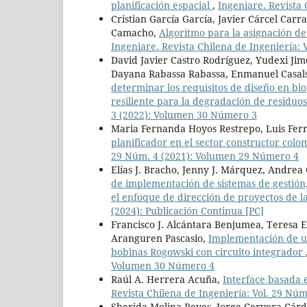
planificación espacial
,
Ingeniare. Revista 
Cristian García García, Javier Cárcel Car
Camacho,
Algoritmo para la asignación de
Ingeniare. Revista Chilena de Ingeniería:
David Javier Castro Rodríguez, Yudexi Ji
Dayana Rabassa Rabassa, Enmanuel Casals
determinar los requisitos de diseño en bi
resiliente para la degradación de residuo
3 (2022): Volumen 30 Número 3
Maria Fernanda Hoyos Restrepo, Luis Fer
planificador en el sector constructor col
29 Núm. 4 (2021): Volumen 29 Número 4
Elías J. Bracho, Jenny J. Márquez, Andrea C
de implementación de sistemas de gestión, 
el enfoque de dirección de proyectos de
(2024): Publicación Continua [PC]
Francisco J. Alcántara Benjumea, Teresa 
Aranguren Pascasio,
Implementación de un
bobinas Rogowski con circuito integrador
Volumen 30 Número 4
Raúl A. Herrera Acuña,
Interface basada 
Revista Chilena de Ingeniería: Vol. 29 Nú
Sherida Molina Reyes, Jorge Cervera Cárd