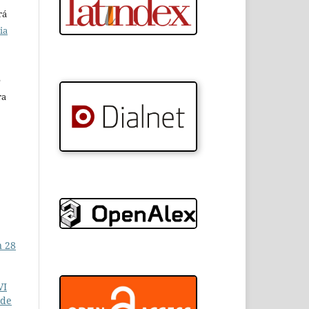
rá
ia
e
ra
n 28
VI
 de