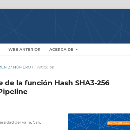
WEB ANTERIOR
ACERCA DE
UMEN 27 NÚMERO 1
/
Artículos
 de la función Hash SHA3-256
Pipeline
rsidad del Valle, Cali,