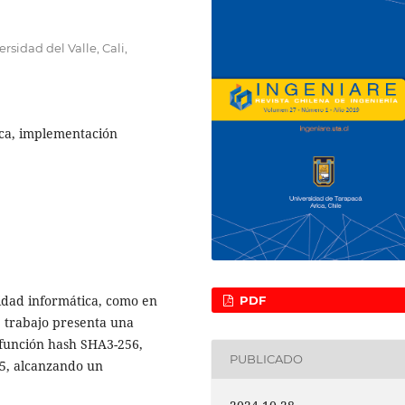
rsidad del Valle, Cali,
ica, implementación
idad informática, como en
PDF
te trabajo presenta una
 función hash SHA3-256,
PUBLICADO
-5, alcanzando un