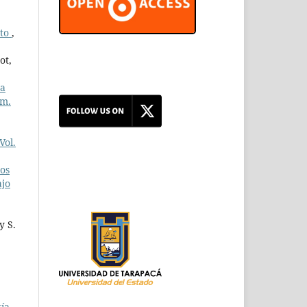
nto
,
ot,
va
úm.
Vol.
os
ajo
y S.
ía