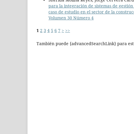
para la integración de sistemas de gesti
caso de estudio en el sector de la constru
Volumen 30 Número 4
1
2
3
4
5
6
7
>
>>
También puede {advancedSearchLink} para este