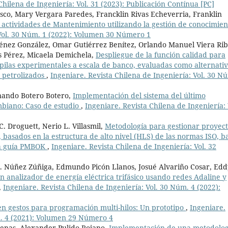
Chilena de Ingeniería: Vol. 31 (2023): Publicación Contínua [PC]
rasco, Mary Vergara Paredes, Francklin Rivas Echeverria, Franklin
 actividades de Mantenimiento utilizando la gestión de conocimie
 Vol. 30 Núm. 1 (2022): Volumen 30 Número 1
ménez González, Omar Gutiérrez Benítez, Orlando Manuel Viera Rib
 Pérez, Micaela Demichela,
Despliegue de la función calidad para
opilas experimentales a escala de banco, evaluadas como alternati
s petrolizados
,
Ingeniare. Revista Chilena de Ingeniería: Vol. 30 N
nando Botero Botero,
Implementación del sistema del último
ombiano: Caso de estudio
,
Ingeniare. Revista Chilena de Ingeniería: 
. Droguett, Nerio L. Villasmil,
Metodología para gestionar proyect
basados en la estructura de alto nivel (HLS) de las normas ISO, b
 la guía PMBOK
,
Ingeniare. Revista Chilena de Ingeniería: Vol. 32
E. Núñez Zúñiga, Edmundo Picón Llanos, Josué Alvariño Cosar, Edd
 analizador de energía eléctrica trifásico usando redes Adaline y
,
Ingeniare. Revista Chilena de Ingeniería: Vol. 30 Núm. 4 (2022):
en gestos para programación multi-hilos: Un prototipo
,
Ingeniare.
m. 4 (2021): Volumen 29 Número 4
enas, Alexander Pulido Rojano,
Implementación de una metodolog