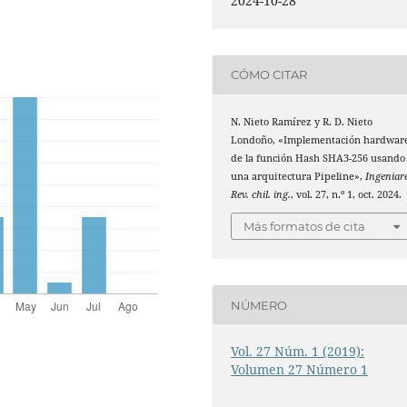
2024-10-28
CÓMO CITAR
N. Nieto Ramírez y R. D. Nieto
Londoño, «Implementación hardwar
de la función Hash SHA3-256 usando
una arquitectura Pipeline»,
Ingeniare
Rev. chil. ing.
, vol. 27, n.º 1, oct. 2024.
Más formatos de cita
NÚMERO
Vol. 27 Núm. 1 (2019):
Volumen 27 Número 1