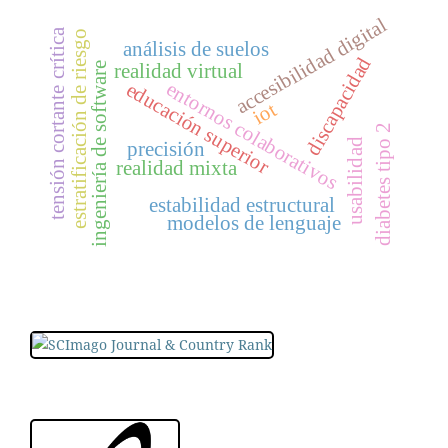
accesibilidad digital
tensión cortante crítica
estratificación de riesgo
análisis de suelos
discapacidad
ingeniería de software
realidad virtual
entornos colaborativos
educación superior
iot
diabetes tipo 2
usabilidad
precisión
realidad mixta
estabilidad estructural
modelos de lenguaje