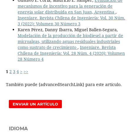
Gustavo E. Coria, Mauricio E. Samper,
Evaluación de
mecanismos de incentivo para la generación de
energía solar distribuida en San Juan, Argentina
,
Ingeniare. Revista Chilena de Ingeniería: Vol. 30 Núm.
3 (2022): Volumen 30 Número 3
Karen Pérez, Danny Ibarra, Miguel Ballen-Segura,
Modelación de la producción de biodiesel a partir de
microalgas, utilizando aguas residuales industriales
como sustrato de crecimiento
,
Ingeniare. Revista
Chilena de Ingeniería: Vol. 28 Núm. 4 (2020): Volumen
28 Número 4
1
2
3
4
>
>>
También puede {advancedSearchLink} para este artículo.
ENVIAR UN ARTÍCULO
IDIOMA