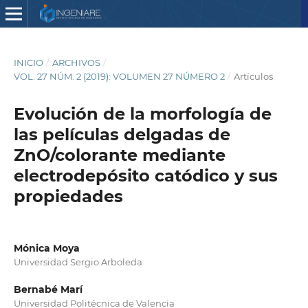
INICIO
/
ARCHIVOS
/
VOL. 27 NÚM. 2 (2019): VOLUMEN 27 NÚMERO 2
/
Artículos
Evolución de la morfología de
las películas delgadas de
ZnO/colorante mediante
electrodepósito catódico y sus
propiedades
Mónica Moya
Universidad Sergio Arboleda
Bernabé Marí
Universidad Politécnica de Valencia