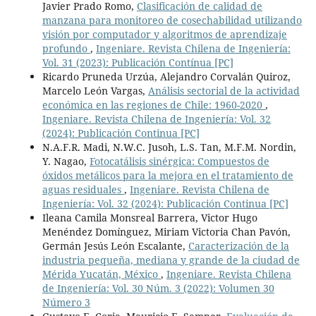
Javier Prado Romo,
Clasificación de calidad de
manzana para monitoreo de cosechabilidad utilizando
visión por computador y algoritmos de aprendizaje
profundo
,
Ingeniare. Revista Chilena de Ingeniería:
Vol. 31 (2023): Publicación Contínua [PC]
Ricardo Pruneda Urzúa, Alejandro Corvalán Quiroz,
Marcelo León Vargas,
Análisis sectorial de la actividad
económica en las regiones de Chile: 1960-2020
,
Ingeniare. Revista Chilena de Ingeniería: Vol. 32
(2024): Publicación Continua [PC]
N.A.F.R. Madi, N.W.C. Jusoh, L.S. Tan, M.F.M. Nordin,
Y. Nagao,
Fotocatálisis sinérgica: Compuestos de
óxidos metálicos para la mejora en el tratamiento de
aguas residuales
,
Ingeniare. Revista Chilena de
Ingeniería: Vol. 32 (2024): Publicación Continua [PC]
Ileana Camila Monsreal Barrera, Victor Hugo
Menéndez Domínguez, Miriam Victoria Chan Pavón,
Germán Jesús León Escalante,
Caracterización de la
industria pequeña, mediana y grande de la ciudad de
Mérida Yucatán, México
,
Ingeniare. Revista Chilena
de Ingeniería: Vol. 30 Núm. 3 (2022): Volumen 30
Número 3