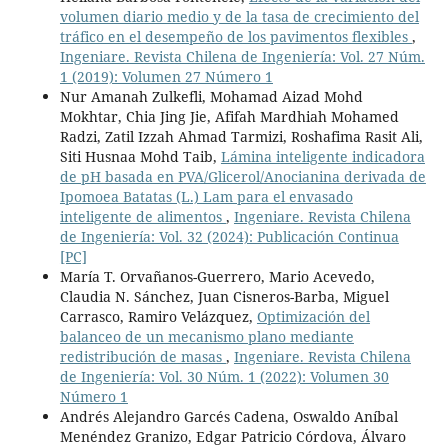
volumen diario medio y de la tasa de crecimiento del
tráfico en el desempeño de los pavimentos flexibles
,
Ingeniare. Revista Chilena de Ingeniería: Vol. 27 Núm.
1 (2019): Volumen 27 Número 1
Nur Amanah Zulkefli, Mohamad Aizad Mohd
Mokhtar, Chia Jing Jie, Afifah Mardhiah Mohamed
Radzi, Zatil Izzah Ahmad Tarmizi, Roshafima Rasit Ali,
Siti Husnaa Mohd Taib,
Lámina inteligente indicadora
de pH basada en PVA/Glicerol/Anocianina derivada de
Ipomoea Batatas (L.) Lam para el envasado
inteligente de alimentos
,
Ingeniare. Revista Chilena
de Ingeniería: Vol. 32 (2024): Publicación Continua
[PC]
María T. Orvañanos-Guerrero, Mario Acevedo,
Claudia N. Sánchez, Juan Cisneros-Barba, Miguel
Carrasco, Ramiro Velázquez,
Optimización del
balanceo de un mecanismo plano mediante
redistribución de masas
,
Ingeniare. Revista Chilena
de Ingeniería: Vol. 30 Núm. 1 (2022): Volumen 30
Número 1
Andrés Alejandro Garcés Cadena, Oswaldo Aníbal
Menéndez Granizo, Edgar Patricio Córdova, Álvaro