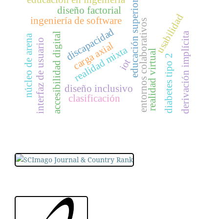
educación superior
diseño factorial
usabilidad
ingeniería de software
entornos colaborativos
discapacidad
derivación implícita
accesibilidad digital
núcleo de arena
interfaz de usuario
carga axial
realidad mixta
realidad virtual
diabetes tipo 2
iot
diseño inclusivo
clasificación