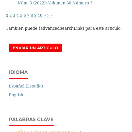
Núm. 3 (2022): Volumen 30 Número 3
1
2
3
4
5
6
7
8
9
10
>
>>
También puede {advancedSearchLink} para este artículo.
ENVIAR UN ARTÍCULO
IDIOMA
Español (España)
English
PALABRAS CLAVE
educación en ingeniería