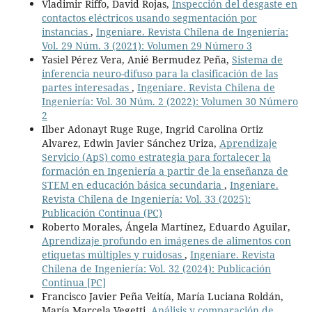
Vladimir Riffo, David Rojas,
Inspección del desgaste en
contactos eléctricos usando segmentación por
instancias
,
Ingeniare. Revista Chilena de Ingeniería:
Vol. 29 Núm. 3 (2021): Volumen 29 Número 3
Yasiel Pérez Vera, Anié Bermudez Peña,
Sistema de
inferencia neuro-difuso para la clasificación de las
partes interesadas
,
Ingeniare. Revista Chilena de
Ingeniería: Vol. 30 Núm. 2 (2022): Volumen 30 Número
2
Ilber Adonayt Ruge Ruge, Ingrid Carolina Ortiz
Alvarez, Edwin Javier Sánchez Uriza,
Aprendizaje
Servicio (ApS) como estrategia para fortalecer la
formación en Ingeniería a partir de la enseñanza de
STEM en educación básica secundaria
,
Ingeniare.
Revista Chilena de Ingeniería: Vol. 33 (2025):
Publicación Continua (PC)
Roberto Morales, Ángela Martínez, Eduardo Aguilar,
Aprendizaje profundo en imágenes de alimentos con
etiquetas múltiples y ruidosas
,
Ingeniare. Revista
Chilena de Ingeniería: Vol. 32 (2024): Publicación
Continua [PC]
Francisco Javier Peña Veitía, María Luciana Roldán,
María Marcela Vegetti,
Análisis y comparación de