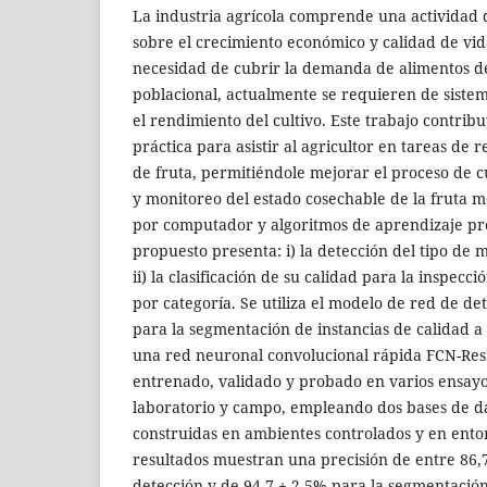
La industria agrícola comprende una actividad 
sobre el crecimiento económico y calidad de vid
necesidad de cubrir la demanda de alimentos d
poblacional, actualmente se requieren de siste
el rendimiento del cultivo. Este trabajo contri
práctica para asistir al agricultor en tareas de
de fruta, permitiéndole mejorar el proceso de 
y monitoreo del estado cosechable de la fruta m
por computador y algoritmos de aprendizaje pr
propuesto presenta: i) la detección del tipo de
ii) la clasificación de su calidad para la inspecci
por categoría. Se utiliza el modelo de red de d
para la segmentación de instancias de calidad a 
una red neuronal convolucional rápida FCN-ResN
entrenado, validado y probado en varios ensay
laboratorio y campo, empleando dos bases de d
construidas en ambientes controlados y en entor
resultados muestran una precisión de entre 86,
detección y de 94,7 ± 2,5% para la segmentaci