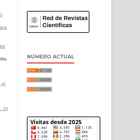
 3
para
eep
NÚMERO ACTUAL
íos,
 el
. 29