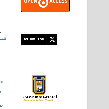
al
GB-D
a
de
a
de