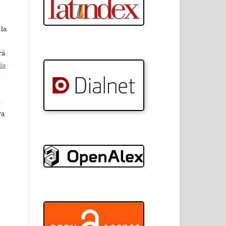
 la
rá
ia
e
ra