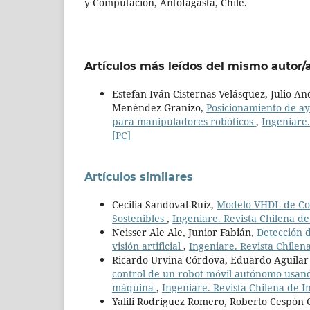
y Computación, Antofagasta, Chile.
Artículos más leídos del mismo autor/
Estefan Iván Cisternas Velásquez, Julio A
Menéndez Granizo,
Posicionamiento de a
para manipuladores robóticos
,
Ingeniare.
[PC]
Artículos similares
Cecilia Sandoval-Ruíz,
Modelo VHDL de Con
Sostenibles
,
Ingeniare. Revista Chilena d
Neisser Ale Ale, Junior Fabián,
Detección d
visión artificial
,
Ingeniare. Revista Chilen
Ricardo Urvina Córdova, Eduardo Aguilar
control de un robot móvil autónomo usan
máquina
,
Ingeniare. Revista Chilena de In
Yalili Rodríguez Romero, Roberto Cespón C