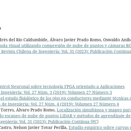
a
ndrés del Río Caldumbide, Álvaro Javier Prado Romo, Oswaldo Aníb
yuda visual utilizando compresión de nube de puntos y cámaras R
 Revista Chilena de Ingeniería: Vol. 31 (2023): Publicación Contínu
trol Neuronal sobre tecnología FPGA orientado a Aplicaciones
e Ingeniería: Vol. 27 Núm. 3 (2019): Volumen 27 Número 3
el estado fisiológico de los ojos en conductores mediante técnicas 
a de Ingeniería: Vol. 27 Núm. 4 (2019): Volumen 27 Número 4
 Torres, Álvaro Prado Romo,
Localización simultánea y mapeo par
do escaneo de nube de puntos LiDAR y métodos de aprendizaje de
geniería: Vol. 31 (2023): Publicación Contínua [PC]
astro, Nelson Javier Tovar Perilla,
Estudio empírico sobre curvas 