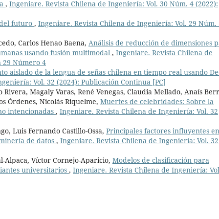
ca
,
Ingeniare. Revista Chilena de Ingeniería: Vol. 30 Núm. 4 (2022):
 del futuro
,
Ingeniare. Revista Chilena de Ingeniería: Vol. 29 Núm.
lcedo, Carlos Henao Baena,
Análisis de reducción de dimensiones 
 humanas usando fusión multimodal
,
Ingeniare. Revista Chilena de
en 29 Número 4
to aislado de la lengua de señas chilena en tiempo real usando D
ngeniería: Vol. 32 (2024): Publicación Continua [PC]
 Rivera, Magaly Varas, René Venegas, Claudia Mellado, Anaís Berr
rlos Órdenes, Nicolás Riquelme,
Muertes de celebridades: Sobre la
s no intencionadas
,
Ingeniare. Revista Chilena de Ingeniería: Vol. 32
go, Luis Fernando Castillo-Ossa,
Principales factores influyentes en
 minería de datos
,
Ingeniare. Revista Chilena de Ingeniería: Vol. 32
-Alpaca, Víctor Cornejo-Aparicio,
Modelos de clasificación para
iantes universitarios
,
Ingeniare. Revista Chilena de Ingeniería: Vol