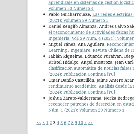
aprendizaje en sistemas de gestión logísti
Volumen 30 Número 4
Pablo Guicharrousse,
Las redes eléctricas
(2021): Volumen 29 Número 3
Daniel Rengifo Almanza, Andrés Calvo Sa
el reconocimiento de actividades físicas
Ingeniería: Vol. 29 Núm. 4 (2021): Volum
Miguel Yánez, Ana Aguilera,
Reconocimien
Learning
,
Ingeniare. Revista Chilena de I
Fabián Riquelme, Eduardo Puraivan, Diego
Kristel Hidalgo, Ángel Inostroza, Jean Ca
clasificación automática de noticias falsa
(2024): Publicación Continua [PC]
Omar Danilo Castrillón, Jaime Antero Aran
rendimiento académico. Análisis desde la
(2024): Publicación Continua [PC]
Joshua Zárate-Valderrama, Norka Bedregal
reconocer patrones de deserción en estud
Núm. 1 (2021): Volumen 29 Número 1
<<
<
1
2
3
4
5
6
7
8
9
10
>
>>