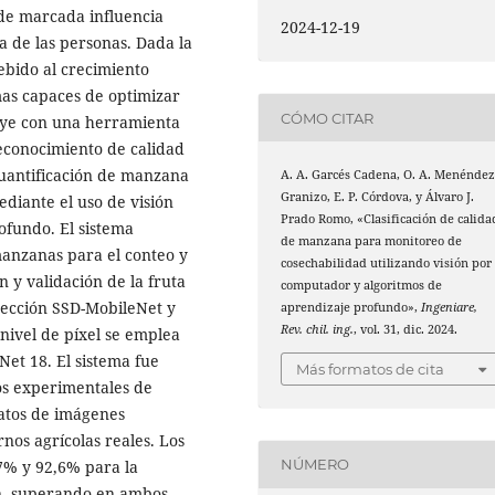
de marcada influencia
2024-12-19
a de las personas. Dada la
ebido al crecimiento
mas capaces de optimizar
CÓMO CITAR
buye con una herramienta
 reconocimiento de calidad
cuantificación de manzana
A. A. Garcés Cadena, O. A. Menénde
Granizo, E. P. Córdova, y Álvaro J.
ediante el uso de visión
Prado Romo, «Clasificación de calida
ofundo. El sistema
de manzana para monitoreo de
 manzanas para el conteo y
cosechabilidad utilizando visión por
ón y validación de la fruta
computador y algoritmos de
etección SSD-MobileNet y
aprendizaje profundo»,
Ingeniare,
Rev. chil. ing.
, vol. 31, dic. 2024.
nivel de píxel se emplea
et 18. El sistema fue
Más formatos de cita
os experimentales de
atos de imágenes
nos agrícolas reales. Los
NÚMERO
7% y 92,6% para la
ón, superando en ambos