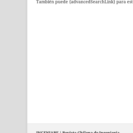
También puede {advancedSearchLink} para este
INGENIARE
|
Revista Chilena de Ingeniería
.