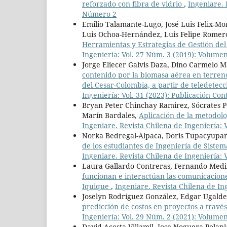
reforzado con fibra de vidrio
,
Ingeniare. 
Número 2
Emilio Talamante-Lugo, José Luis Felix-Mo
Luis Ochoa-Hernández, Luis Felipe Romer
Herramientas y Estrategias de Gestión d
Ingeniería: Vol. 27 Núm. 3 (2019): Volum
Jorge Eliecer Galvis Daza, Dino Carmelo 
contenido por la biomasa aérea en terre
del Cesar-Colombia, a partir de teledetec
Ingeniería: Vol. 31 (2023): Publicación Con
Bryan Peter Chinchay Ramirez, Sócrates
Marín Bardales,
Aplicación de la metodol
Ingeniare. Revista Chilena de Ingeniería: V
Norka Bedregal-Alpaca, Doris Tupacyupanq
de los estudiantes de Ingeniería de Siste
Ingeniare. Revista Chilena de Ingeniería:
Laura Gallardo Contreras, Fernando Medi
funcionan e interactúan las comunicacione
Iquique
,
Ingeniare. Revista Chilena de Ing
Joselyn Rodríguez González, Edgar Ugalde
predicción de costos en proyectos a través
Ingeniería: Vol. 29 Núm. 2 (2021): Volum
David Acosta Villamil, Jose Noguera Polan