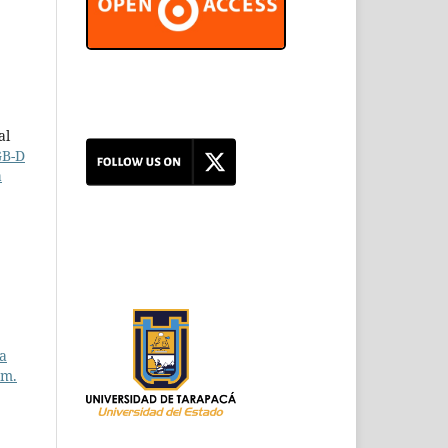
al
GB-D
a
ca
úm.