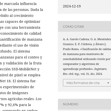
de marcada influencia
2024-12-19
a de las personas. Dada la
ebido al crecimiento
mas capaces de optimizar
CÓMO CITAR
buye con una herramienta
 reconocimiento de calidad
cuantificación de manzana
A. A. Garcés Cadena, O. A. Menénde
Granizo, E. P. Córdova, y Álvaro J.
ediante el uso de visión
Prado Romo, «Clasificación de calida
ofundo. El sistema
de manzana para monitoreo de
 manzanas para el conteo y
cosechabilidad utilizando visión por
ón y validación de la fruta
computador y algoritmos de
etección SSD-MobileNet y
aprendizaje profundo»,
Ingeniare,
Rev. chil. ing.
, vol. 31, dic. 2024.
nivel de píxel se emplea
et 18. El sistema fue
Más formatos de cita
os experimentales de
atos de imágenes
nos agrícolas reales. Los
NÚMERO
7% y 92,6% para la
ón, superando en ambos