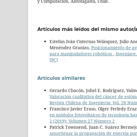
y Computación, Antofagasta, Chile.
Artículos más leídos del mismo autor/
Estefan Iván Cisternas Velásquez, Julio A
Menéndez Granizo,
Posicionamiento de a
para manipuladores robóticos
,
Ingeniare.
[PC]
Artículos similares
Gerardo Chacón, Johel E. Rodríguez, Val
Valoración cualitativa del cáncer de est
Revista Chilena de Ingeniería: Vol. 28 Nú
Francisco Javier Eraso, Olger Ferledy Era
en módulos fotovoltaicos de tecnología bas
2 (2019): Volumen 27 Número 2
Patrick Townsend, Juan C. Suárez Bermejo
amortiguar la propagación de energía por