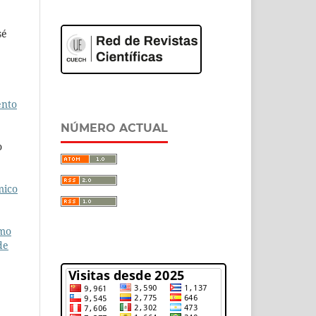
sé
ento
NÚMERO ACTUAL
o
mico
ómo
de