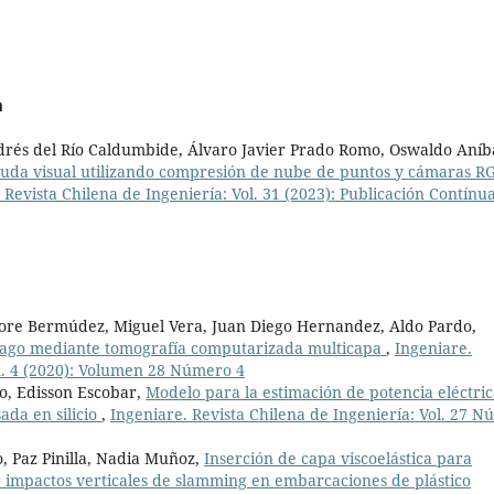
a
ndrés del Río Caldumbide, Álvaro Javier Prado Romo, Oswaldo Aníb
yuda visual utilizando compresión de nube de puntos y cámaras R
 Revista Chilena de Ingeniería: Vol. 31 (2023): Publicación Contínu
more Bermúdez, Miguel Vera, Juan Diego Hernandez, Aldo Pardo,
ómago mediante tomografía computarizada multicapa
,
Ingeniare.
m. 4 (2020): Volumen 28 Número 4
zo, Edisson Escobar,
Modelo para la estimación de potencia eléctri
ada en silicio
,
Ingeniare. Revista Chilena de Ingeniería: Vol. 27 N
, Paz Pinilla, Nadia Muñoz,
Inserción de capa viscoelástica para
 impactos verticales de slamming en embarcaciones de plástico