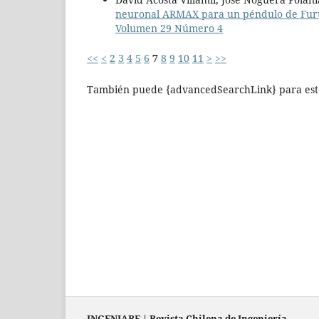
neuronal ARMAX para un péndulo de Fu
Volumen 29 Número 4
<<
<
2
3
4
5
6
7
8
9
10
11
>
>>
También puede {advancedSearchLink} para este
INGENIARE
|
Revista Chilena de Ingeniería
.