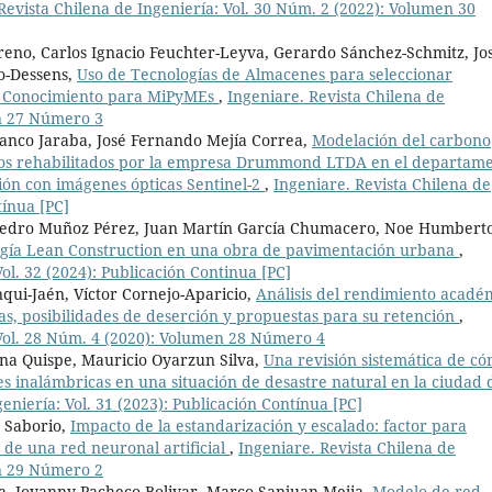
Revista Chilena de Ingeniería: Vol. 30 Núm. 2 (2022): Volumen 30
reno, Carlos Ignacio Feuchter-Leyva, Gerardo Sánchez-Schmitz, Jo
o-Dessens,
Uso de Tecnologías de Almacenes para seleccionar
el Conocimiento para MiPyMEs
,
Ingeniare. Revista Chilena de
en 27 Número 3
Manco Jaraba, José Fernando Mejía Correa,
Modelación del carbono
nos rehabilitados por la empresa Drummond LTDA en el departam
ción con imágenes ópticas Sentinel-2
,
Ingeniare. Revista Chilena de
tínua [PC]
 Pedro Muñoz Pérez, Juan Martín García Chumacero, Noe Humbert
ogía Lean Construction en una obra de pavimentación urbana
,
ol. 32 (2024): Publicación Continua [PC]
ui-Jaén, Víctor Cornejo-Aparicio,
Análisis del rendimiento acadé
mas, posibilidades de deserción y propuestas para su retención
,
 Vol. 28 Núm. 4 (2020): Volumen 28 Número 4
na Quispe, Mauricio Oyarzun Silva,
Una revisión sistemática de c
s inalámbricas en una situación de desastre natural en la ciudad 
eniería: Vol. 31 (2023): Publicación Contínua [PC]
 Saborio,
Impacto de la estandarización y escalado: factor para
 de una red neuronal artificial
,
Ingeniare. Revista Chilena de
en 29 Número 2
ia, Jovanny Pacheco Bolivar, Marco Sanjuan Mejia,
Modelo de red