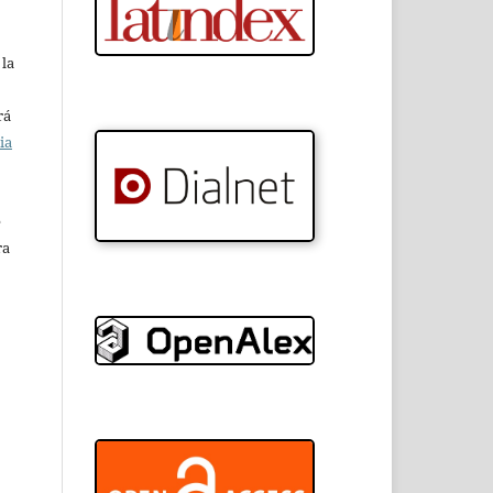
 la
rá
ia
e
ra