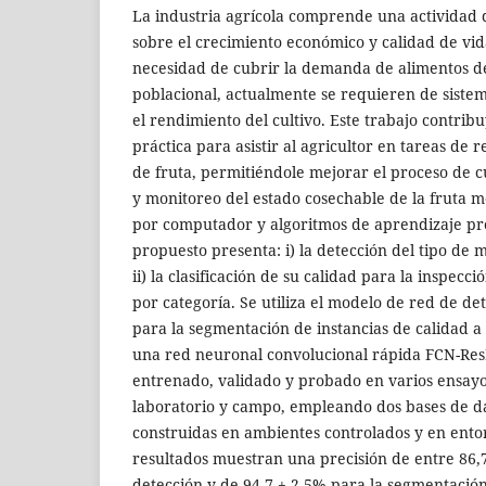
La industria agrícola comprende una actividad 
sobre el crecimiento económico y calidad de vid
necesidad de cubrir la demanda de alimentos d
poblacional, actualmente se requieren de siste
el rendimiento del cultivo. Este trabajo contri
práctica para asistir al agricultor en tareas de
de fruta, permitiéndole mejorar el proceso de 
y monitoreo del estado cosechable de la fruta m
por computador y algoritmos de aprendizaje pr
propuesto presenta: i) la detección del tipo de
ii) la clasificación de su calidad para la inspecci
por categoría. Se utiliza el modelo de red de d
para la segmentación de instancias de calidad a 
una red neuronal convolucional rápida FCN-ResN
entrenado, validado y probado en varios ensay
laboratorio y campo, empleando dos bases de d
construidas en ambientes controlados y en entor
resultados muestran una precisión de entre 86,
detección y de 94,7 ± 2,5% para la segmentaci