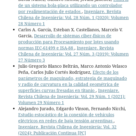
de un sistema bola-placa utilizando un controlador
por realimentación de estados
,
Ingeniare. Revista
Chilena de Ingeniería: Vol. 28 Núm. 1 (2020): Volumen
28 Número 1
Carlos A. García, Esteban X. Castellanos, Marcelo V.
García,
Desarrollo de sistemas ciber-físicos de
producción para Procesamiento por lotes usando
normas IEC-61499 e ISA-88
,
Ingeniare. Revista
Chilena de Ingeniería: Vol. 27 Núm. 3 (2019): Volumen
27 Número 3
Julio Gregorio Blanco Beltrán, Marco Antonio Velasco
Peña, Carlos Julio Cortés Rodríguez,
Efecto de los
parámetros de maquinado, estrategia de maquinado
y radio de curvatura en la calidad geométrica de
superficies curvas fresadas en titanio
,
Ingeniare.
Revista Chilena de Ingeniería: Vol. 29 Núm. 1 (2021):
Volumen 29 Número 1
Alejandro Jurado, Edgardo Vinson, Fernando Nicchi,
Estudio estocástico de la conexión de vehículos
eléctricos en redes de baja tensión argentinas
,
Ingeniare. Revista Chilena de Ingeniería: Vol. 32
(2024): Publicación Continua [PC]