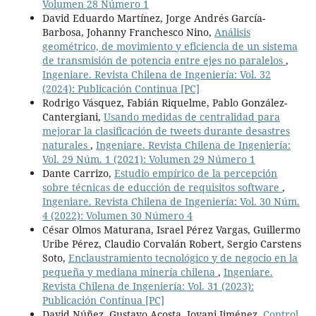
Volumen 28 Número 1
David Eduardo Martínez, Jorge Andrés García-
Barbosa, Johanny Franchesco Nino,
Análisis
geométrico, de movimiento y eficiencia de un sistema
de transmisión de potencia entre ejes no paralelos
,
Ingeniare. Revista Chilena de Ingeniería: Vol. 32
(2024): Publicación Continua [PC]
Rodrigo Vásquez, Fabián Riquelme, Pablo González-
Cantergiani,
Usando medidas de centralidad para
mejorar la clasificación de tweets durante desastres
naturales
,
Ingeniare. Revista Chilena de Ingeniería:
Vol. 29 Núm. 1 (2021): Volumen 29 Número 1
Dante Carrizo,
Estudio empírico de la percepción
sobre técnicas de educción de requisitos software
,
Ingeniare. Revista Chilena de Ingeniería: Vol. 30 Núm.
4 (2022): Volumen 30 Número 4
César Olmos Maturana, Israel Pérez Vargas, Guillermo
Uribe Pérez, Claudio Corvalán Robert, Sergio Carstens
Soto,
Enclaustramiento tecnológico y de negocio en la
pequeña y mediana minería chilena
,
Ingeniare.
Revista Chilena de Ingeniería: Vol. 31 (2023):
Publicación Contínua [PC]
David Núñez, Gustavo Acosta, Jovani Jiménez,
Control