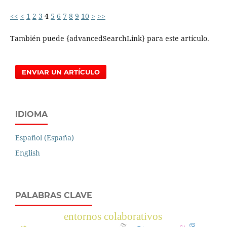
<<
<
1
2
3
4
5
6
7
8
9
10
>
>>
También puede {advancedSearchLink} para este artículo.
ENVIAR UN ARTÍCULO
IDIOMA
Español (España)
English
PALABRAS CLAVE
entornos colaborativos