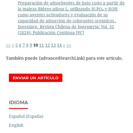
Preparación de adsorbentes de bajo costo a partir de
la maleza Bidens pilosa L. utilizando H₃PO₄ y KOH
como agentes activadores y evaluación de su
capacidad de adsorción de colorantes orgánicos
,
Ingeniare. Revista Chilena de Ingeniería: Vol. 32
(2024): Publicación Continua [PC]
<<
<
5
6
7
8
9
10
11
12
13
14
>
>>
También puede {advancedSearchLink} para este artículo.
ENVIAR UN ARTÍCULO
IDIOMA
Español (España)
English