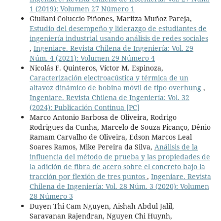
1 (2019): Volumen 27 Número 1
Giuliani Coluccio Piñones, Maritza Muñoz Pareja,
Estudio del desempeño y liderazgo de estudiantes de
ingeniería industrial usando análisis de redes sociales
,
Ingeniare. Revista Chilena de Ingeniería: Vol. 29
Núm. 4 (2021): Volumen 29 Número 4
Nicolás F. Quinteros, Víctor M. Espinoza,
Caracterización electroacústica y térmica de un
altavoz dinámico de bobina móvil de tipo overhung
,
Ingeniare. Revista Chilena de Ingeniería: Vol. 32
(2024): Publicación Continua [PC]
Marco Antonio Barbosa de Oliveira, Rodrigo
Rodrigues da Cunha, Marcelo de Souza Picanço, Dênio
Ramam Carvalho de Oliveira, Edson Marcos Leal
Soares Ramos, Mike Pereira da Silva,
Análisis de la
influencia del método de prueba y las propiedades de
la adición de fibra de acero sobre el concreto bajo la
tracción por flexión de tres puntos
,
Ingeniare. Revista
Chilena de Ingeniería: Vol. 28 Núm. 3 (2020): Volumen
28 Número 3
Duyen Thi Cam Nguyen, Aishah Abdul Jalil,
Saravanan Rajendran, Nguyen Chi Huynh,