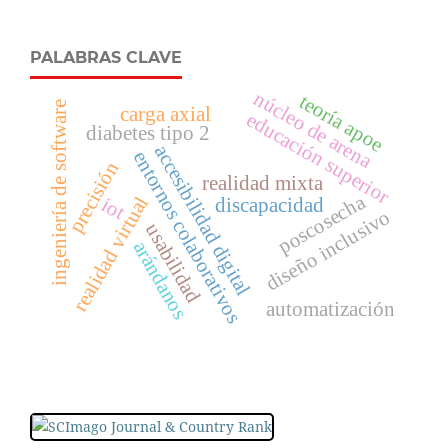
PALABRAS CLAVE
núcleo de arena
teoría apoe
ingeniería de software
carga axial
educación superior
diabetes tipo 2
accesibilidad digital
entornos colaborativos
precisión
realidad mixta
poscosecha
realidad virtual
iot
discapacidad
diseño inclusivo
usabilidad
arándanos
automatización