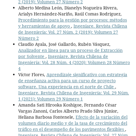
2 (2019): Volumen 27 Número 2
Alberto Medina León, Dianelys Nogueira Rivera,
Arialys Hernández-Nariño, Raúl Comas Rodríguez,
Procedimiento para la gestión por procesos: métodos
y herramientas de apoyo
,
Ingeniare. Revista Chilena
de Ingeniería: Vol. 27 Núm. 2 (2019): Volumen 27
Número 2
Claudio Ayala, José Gallardo, Rubén Vásquez,
Analizador en línea para un proceso de Extracción
por Solvente
,
Ingeniare. Revista Chilena de
Ingeniería: Vol. 28 Núm. 4 (2020): Volumen 28 Número
4
Víctor Flores,
Aprendizaje significativo con estrategia
de enseñanza activa para un curso de proyecto
software. Una experiencia en el norte de Chile
,
Ingeniare. Revista Chilena de Ingeniería: Vol. 29 Núm.
1 (2021): Volumen 29 Número 1
Amanda Sati Hirooka Koshigoe, Fernando César
Vargas Zanoni, Carlos Alberto Prado Silva Júnior,
Heliana Barbosa Fontenele,
Efecto de la variación del
volumen diario medio y de la tasa de crecimiento del
tráfico en el desempeño de los pavimentos flexibles
,
Ingeniare. Revista Chilena de Ingeniería: Vol. 27 Núm.