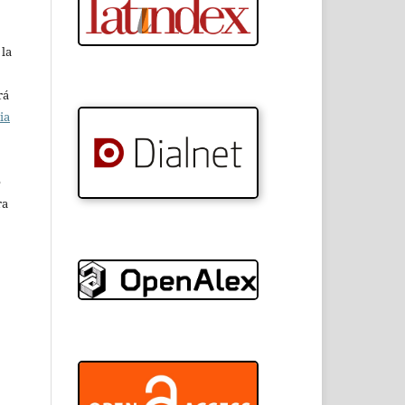
 la
rá
ia
e
ra