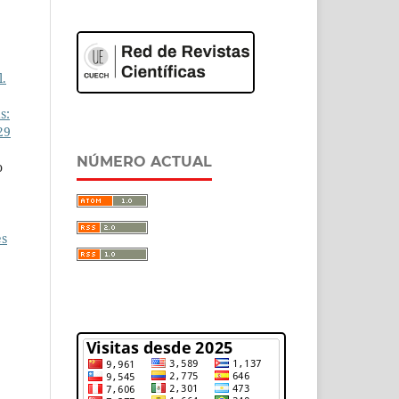
l.
s:
29
NÚMERO ACTUAL
o
es