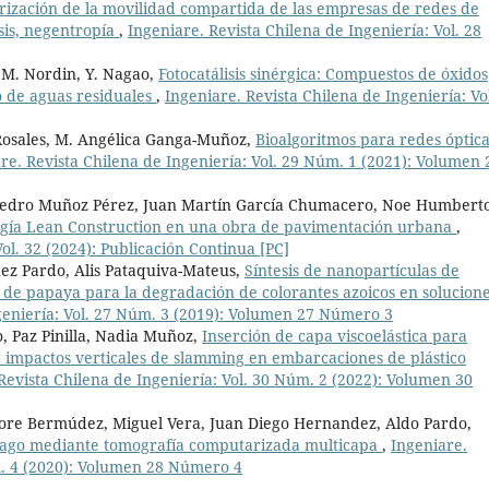
rización de la movilidad compartida de las empresas de redes de
sis, negentropía
,
Ingeniare. Revista Chilena de Ingeniería: Vol. 28
F.M. Nordin, Y. Nagao,
Fotocatálisis sinérgica: Compuestos de óxidos
o de aguas residuales
,
Ingeniare. Revista Chilena de Ingeniería: Vo
Rosales, M. Angélica Ganga-Muñoz,
Bioalgoritmos para redes óptica
re. Revista Chilena de Ingeniería: Vol. 29 Núm. 1 (2021): Volumen 
 Pedro Muñoz Pérez, Juan Martín García Chumacero, Noe Humbert
ogía Lean Construction en una obra de pavimentación urbana
,
ol. 32 (2024): Publicación Continua [PC]
uez Pardo, Alis Pataquiva-Mateus,
Síntesis de nanopartículas de
a de papaya para la degradación de colorantes azoicos en solucion
geniería: Vol. 27 Núm. 3 (2019): Volumen 27 Número 3
, Paz Pinilla, Nadia Muñoz,
Inserción de capa viscoelástica para
 impactos verticales de slamming en embarcaciones de plástico
Revista Chilena de Ingeniería: Vol. 30 Núm. 2 (2022): Volumen 30
more Bermúdez, Miguel Vera, Juan Diego Hernandez, Aldo Pardo,
ómago mediante tomografía computarizada multicapa
,
Ingeniare.
m. 4 (2020): Volumen 28 Número 4