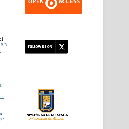
al
GB-D
a
a
los
:
te
 29