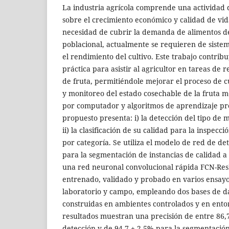
La industria agrícola comprende una actividad 
sobre el crecimiento económico y calidad de vid
necesidad de cubrir la demanda de alimentos d
poblacional, actualmente se requieren de siste
el rendimiento del cultivo. Este trabajo contri
práctica para asistir al agricultor en tareas de
de fruta, permitiéndole mejorar el proceso de 
y monitoreo del estado cosechable de la fruta m
por computador y algoritmos de aprendizaje pr
propuesto presenta: i) la detección del tipo de
ii) la clasificación de su calidad para la inspecci
por categoría. Se utiliza el modelo de red de d
para la segmentación de instancias de calidad a 
una red neuronal convolucional rápida FCN-ResN
entrenado, validado y probado en varios ensay
laboratorio y campo, empleando dos bases de d
construidas en ambientes controlados y en entor
resultados muestran una precisión de entre 86,
detección y de 94,7 ± 2,5% para la segmentaci