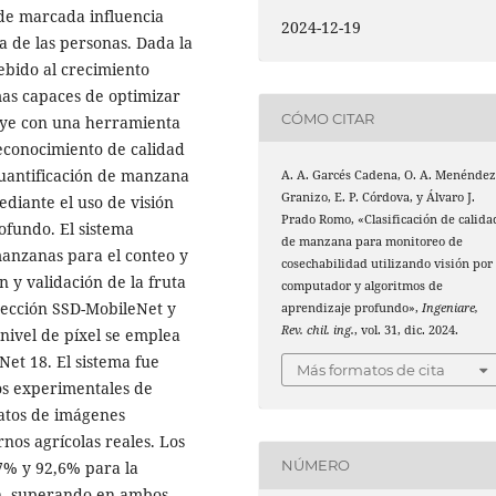
de marcada influencia
2024-12-19
a de las personas. Dada la
ebido al crecimiento
mas capaces de optimizar
CÓMO CITAR
buye con una herramienta
 reconocimiento de calidad
cuantificación de manzana
A. A. Garcés Cadena, O. A. Menénde
Granizo, E. P. Córdova, y Álvaro J.
ediante el uso de visión
Prado Romo, «Clasificación de calida
ofundo. El sistema
de manzana para monitoreo de
 manzanas para el conteo y
cosechabilidad utilizando visión por
ón y validación de la fruta
computador y algoritmos de
etección SSD-MobileNet y
aprendizaje profundo»,
Ingeniare,
Rev. chil. ing.
, vol. 31, dic. 2024.
nivel de píxel se emplea
et 18. El sistema fue
Más formatos de cita
os experimentales de
atos de imágenes
nos agrícolas reales. Los
NÚMERO
7% y 92,6% para la
ón, superando en ambos