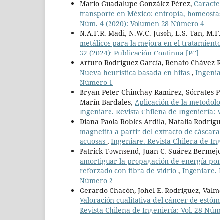
Mario Guadalupe González Pérez,
Caracte
transporte en México: entropía, homeosta
Núm. 4 (2020): Volumen 28 Número 4
N.A.F.R. Madi, N.W.C. Jusoh, L.S. Tan, M.
metálicos para la mejora en el tratamient
32 (2024): Publicación Continua [PC]
Arturo Rodríguez García, Renato Chávez 
Nueva heurística basada en hifas
,
Ingenia
Número 1
Bryan Peter Chinchay Ramirez, Sócrates
Marín Bardales,
Aplicación de la metodol
Ingeniare. Revista Chilena de Ingeniería: V
Diana Paola Robles Ardila, Natalia Rodríg
magnetita a partir del extracto de cáscar
acuosas
,
Ingeniare. Revista Chilena de In
Patrick Townsend, Juan C. Suárez Bermejo
amortiguar la propagación de energía por
reforzado con fibra de vidrio
,
Ingeniare. 
Número 2
Gerardo Chacón, Johel E. Rodríguez, Val
Valoración cualitativa del cáncer de est
Revista Chilena de Ingeniería: Vol. 28 Nú