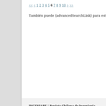
<<
<
1
2
3
4
5
6
7
8
9
10
>
>>
También puede {advancedSearchLink} para este
INGENIARE
|
Revista Chilena de Ingeniería
.