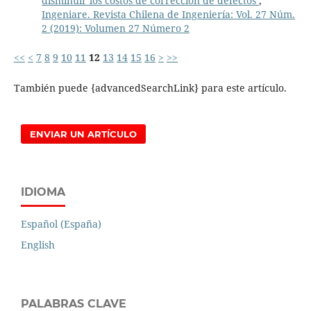
disminuir los costos de corrección de defectos
,
Ingeniare. Revista Chilena de Ingeniería: Vol. 27 Núm.
2 (2019): Volumen 27 Número 2
<<
<
7
8
9
10
11
12
13
14
15
16
>
>>
También puede {advancedSearchLink} para este artículo.
ENVIAR UN ARTÍCULO
IDIOMA
Español (España)
English
PALABRAS CLAVE