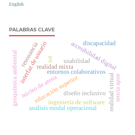
English
PALABRAS CLAVE
discapacidad
accesibilidad digital
interfaz de usuario
resonancia
geoquímica ambiental
iot
usabilidad
realidad mixta
entornos colaborativos
realidad virtual
núcleo de arena
teoría apoe
educación superior
diseño inclusivo
ingeniería de software
análisis modal operacional