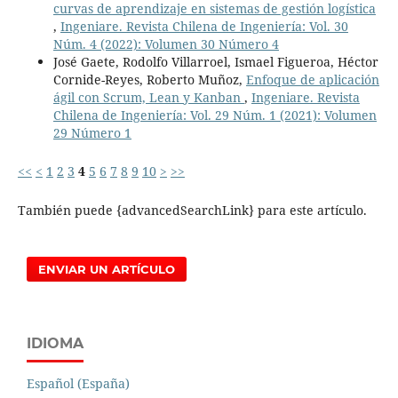
curvas de aprendizaje en sistemas de gestión logística
,
Ingeniare. Revista Chilena de Ingeniería: Vol. 30
Núm. 4 (2022): Volumen 30 Número 4
José Gaete, Rodolfo Villarroel, Ismael Figueroa, Héctor
Cornide-Reyes, Roberto Muñoz,
Enfoque de aplicación
ágil con Scrum, Lean y Kanban
,
Ingeniare. Revista
Chilena de Ingeniería: Vol. 29 Núm. 1 (2021): Volumen
29 Número 1
<<
<
1
2
3
4
5
6
7
8
9
10
>
>>
También puede {advancedSearchLink} para este artículo.
ENVIAR UN ARTÍCULO
IDIOMA
Español (España)