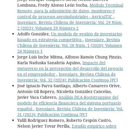
Lombana, Fredy Alonso León Socha,
Módulo Terminal
Remoto, para la adquisición de datos, monitoreo y
control de procesos agroindustriales - AgriculTIC
,
Ingeniare. Revista Chilena de Ingeniería: Vol. 29 Núm.
2 (2021): Volumen 29 Número 2
Adolfo González,
Un modelo de gestión de inventarios
basado en estrategia competitiva
,
Ingeniare. Revista
Chilena de Ingeniería: Vol. 28 Núm. 1 (2020): Volumen
28 Número 1
Jorge Luís Inche Mitma, Alfonso Ramón Chung Pinzás,
Karla Naduska Sanabria Aquino,
Impacto del
metaverso en la percepción del desarrollo del negocio
en el emprendedor
,
Ingeniare. Revista Chilena de
Ingeniería: Vol. 32 (2024): Publicación Continua [PC]
José Ignacio Parra Santiago, Alberto Camarero Orive,
Antonio Gil Ropero, Nicoletta González Cancelas,
Javier Vaca Cabrero,
Análisis DEA-Bootstrapping del
modelo de eficiencia financiera del sistema portuario
español
,
Ingeniare. Revista Chilena de Ingeniería: Vol.
31 (2023): Publicación Contínua [PC]
Yalili Rodríguez Romero, Roberto Cespón Castro,
Nelson Javier Tovar Perilla,
Estudio empírico sobre