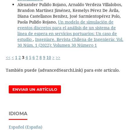
Alexander Pulido Rojano, Arnaldo Verdeza Villalobos,
Brandon Martínez Jiménez, Kemelys Pérez De Ávila,
Diana Castellanos Benítez, José Sarmientopérez Polo,
Paola Pulido Rojano,
Un modelo de simulación de
eventos discretos para el análisis de un sistema de
línea de espera en servicios portuarios: Un caso de
estudio
,
Ingeniare. Revista Chilena de Ingeniería: Vol.
30 Núm. 1 (2022): Volumen 30 Número 1
<<
<
1
2
3
4
5
6
7
8
9
10
>
>>
También puede {advancedSearchLink} para este artículo.
ENVIAR UN ARTÍCULO
IDIOMA
Español (España)