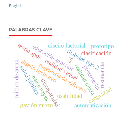
English
PALABRAS CLAVE
teoría apoe
diseño factorial
prototipo
educación superior
diabetes tipo 2
clasificación
iot
realidad virtual
diseño inclusivo
núcleo de arena
ingeniería de software
resonancia
realidad mixta
poscosecha
salud pública
naive bayes
discapacidad
carga axial
usabilidad
gavión mixto
automatización