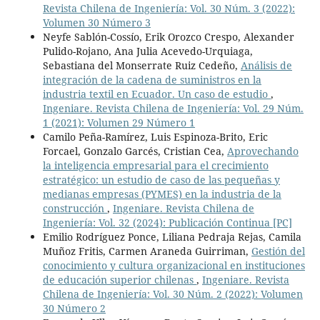
Revista Chilena de Ingeniería: Vol. 30 Núm. 3 (2022):
Volumen 30 Número 3
Neyfe Sablón-Cossío, Erik Orozco Crespo, Alexander
Pulido-Rojano, Ana Julia Acevedo-Urquiaga,
Sebastiana del Monserrate Ruiz Cedeño,
Análisis de
integración de la cadena de suministros en la
industria textil en Ecuador. Un caso de estudio
,
Ingeniare. Revista Chilena de Ingeniería: Vol. 29 Núm.
1 (2021): Volumen 29 Número 1
Camilo Peña-Ramírez, Luis Espinoza-Brito, Eric
Forcael, Gonzalo Garcés, Cristian Cea,
Aprovechando
la inteligencia empresarial para el crecimiento
estratégico: un estudio de caso de las pequeñas y
medianas empresas (PYMES) en la industria de la
construcción
,
Ingeniare. Revista Chilena de
Ingeniería: Vol. 32 (2024): Publicación Continua [PC]
Emilio Rodríguez Ponce, Liliana Pedraja Rejas, Camila
Muñoz Fritis, Carmen Araneda Guirriman,
Gestión del
conocimiento y cultura organizacional en instituciones
de educación superior chilenas
,
Ingeniare. Revista
Chilena de Ingeniería: Vol. 30 Núm. 2 (2022): Volumen
30 Número 2