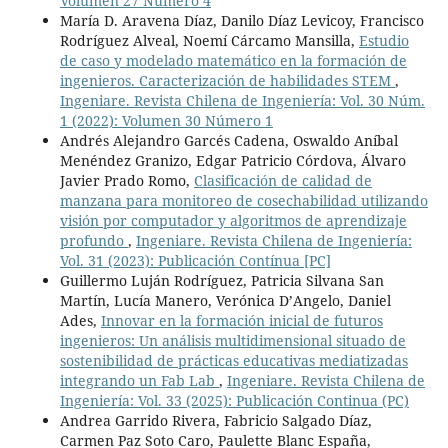
Volumen 27 Número 4
María D. Aravena Díaz, Danilo Díaz Levicoy, Francisco
Rodríguez Alveal, Noemí Cárcamo Mansilla,
Estudio
de caso y modelado matemático en la formación de
ingenieros. Caracterización de habilidades STEM
,
Ingeniare. Revista Chilena de Ingeniería: Vol. 30 Núm.
1 (2022): Volumen 30 Número 1
Andrés Alejandro Garcés Cadena, Oswaldo Aníbal
Menéndez Granizo, Edgar Patricio Córdova, Álvaro
Javier Prado Romo,
Clasificación de calidad de
manzana para monitoreo de cosechabilidad utilizando
visión por computador y algoritmos de aprendizaje
profundo
,
Ingeniare. Revista Chilena de Ingeniería:
Vol. 31 (2023): Publicación Contínua [PC]
Guillermo Luján Rodríguez, Patricia Silvana San
Martín, Lucía Manero, Verónica D’Angelo, Daniel
Ades,
Innovar en la formación inicial de futuros
ingenieros: Un análisis multidimensional situado de
sostenibilidad de prácticas educativas mediatizadas
integrando un Fab Lab
,
Ingeniare. Revista Chilena de
Ingeniería: Vol. 33 (2025): Publicación Continua (PC)
Andrea Garrido Rivera, Fabricio Salgado Díaz,
Carmen Paz Soto Caro, Paulette Blanc España,