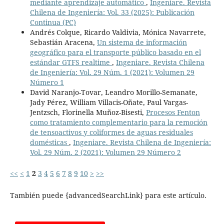
mediante aprendizaje automático
,
Ingeniare. Revista
Chilena de Ingeniería: Vol. 33 (2025): Publicación
Continua (PC)
Andrés Colque, Ricardo Valdivia, Mónica Navarrete,
Sebastián Aracena,
Un sistema de información
geográfico para el transporte público basado en el
estándar GTFS realtime
,
Ingeniare. Revista Chilena
de Ingeniería: Vol. 29 Núm. 1 (2021): Volumen 29
Número 1
David Naranjo-Tovar, Leandro Morillo-Semanate,
Jady Pérez, William Villacis-Oñate, Paul Vargas-
Jentzsch, Florinella Muñoz-Bisesti,
Procesos Fenton
como tratamiento complementario para la remoción
de tensoactivos y coliformes de aguas residuales
domésticas
,
Ingeniare. Revista Chilena de Ingeniería:
Vol. 29 Núm. 2 (2021): Volumen 29 Número 2
<<
<
1
2
3
4
5
6
7
8
9
10
>
>>
También puede {advancedSearchLink} para este artículo.