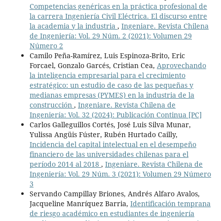
Competencias genéricas en la práctica profesional de
la carrera Ingeniería Civil Eléctrica. El discurso entre
la academia y la industria
,
Ingeniare. Revista Chilena
de Ingeniería: Vol. 29 Núm. 2 (2021): Volumen 29
Número 2
Camilo Peña-Ramírez, Luis Espinoza-Brito, Eric
Forcael, Gonzalo Garcés, Cristian Cea,
Aprovechando
la inteligencia empresarial para el crecimiento
estratégico: un estudio de caso de las pequeñas y
medianas empresas (PYMES) en la industria de la
construcción
,
Ingeniare. Revista Chilena de
Ingeniería: Vol. 32 (2024): Publicación Continua [PC]
Carlos Galleguillos Cortés, José Luis Silva Munar,
Yulissa Angüis Fúster, Rubén Hurtado Cailly,
Incidencia del capital intelectual en el desempeño
financiero de las universidades chilenas para el
período 2014 al 2018
,
Ingeniare. Revista Chilena de
Ingeniería: Vol. 29 Núm. 3 (2021): Volumen 29 Número
3
Servando Campillay Briones, Andrés Alfaro Avalos,
Jacqueline Manríquez Barria,
Identificación temprana
de riesgo académico en estudiantes de ingeniería