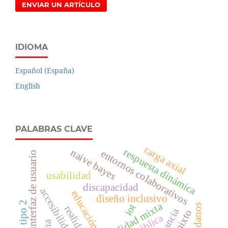
ENVIAR UN ARTÍCULO
IDIOMA
Español (España)
English
PALABRAS CLAVE
carga axial
respuesta dinámica
naive bayes
entornos colaborativos
interfaz de usuario
usabilidad
discapacidad
accesibilidad digital
educación superior
diseño inclusivo
realidad mixta
iot
arándanos