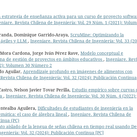
n estrategia de enseñanza activa para un curso de proyecto softwa
eniare. Revista Chilena de Ingeniería: Vol. 29 Núm. 1 (2021): Volu
Miranda, Dominique Garrido-Araya,
ScruMine: Optimizando la
 ágiles y LLM
,
Ingeniare. Revista Chilena de Ingeniería: Vol. 33 (20
a Mora Cardona, Jorge Iván Pérez Rave,
Modelo conceptual e
cina de gestión de proyectos en ámbitos educativos
,
Ingeniare. Revi
022): Volumen 30 Número 2
do Aguilar,
Aprendizaje profundo en imágenes de alimentos con
 Revista Chilena de Ingeniería: Vol. 32 (2024): Publicación Continua
astro, Nelson Javier Tovar Perilla,
Estudio empírico sobre curvas 
ca
,
Ingeniare. Revista Chilena de Ingeniería: Vol. 30 Núm. 4 (2022):
ntealba Aguilera,
Dificultades de estudiantes de ingeniería en la
mática: el caso de álgebra lineal
,
Ingeniare. Revista Chilena de
tinua (PC)
to aislado de la lengua de señas chilena en tiempo real usando D
ngeniería: Vol. 32 (2024): Publicación Continua [PC]