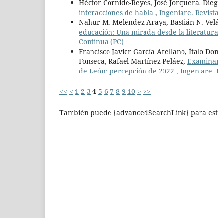
Héctor Cornide-Reyes, José Jorquera, Die
interacciones de habla
,
Ingeniare. Revista
Nahur M. Meléndez Araya, Bastián N. Vel
educación: Una mirada desde la literatur
Continua (PC)
Francisco Javier García Arellano, Ítalo Don
Fonseca, Rafael Martínez-Peláez,
Examinand
de León: percepción de 2022
,
Ingeniare. 
<<
<
1
2
3
4
5
6
7
8
9
10
>
>>
También puede {advancedSearchLink} para este