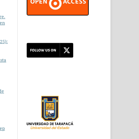
re.
men
25):
sta
de
eep