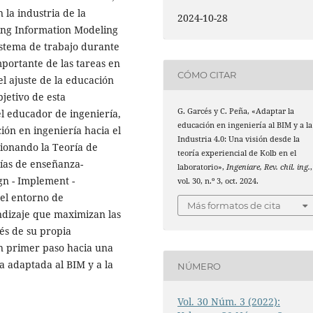
 la industria de la
2024-10-28
ding Information Modeling
istema de trabajo durante
mportante de las tareas en
CÓMO CITAR
el ajuste de la educación
bjetivo de esta
G. Garcés y C. Peña, «Adaptar la
l educador de ingeniería,
educación en ingeniería al BIM y a la
ión en ingeniería hacia el
Industria 4.0: Una visión desde la
acionando la Teoría de
teoría experiencial de Kolb en el
gías de enseñanza-
laboratorio»,
Ingeniare, Rev. chil. ing.
,
ign - Implement -
vol. 30, n.º 3, oct. 2024.
el entorno de
Más formatos de cita
ndizaje que maximizan las
és de su propia
un primer paso hacia una
a adaptada al BIM y a la
NÚMERO
Vol. 30 Núm. 3 (2022):