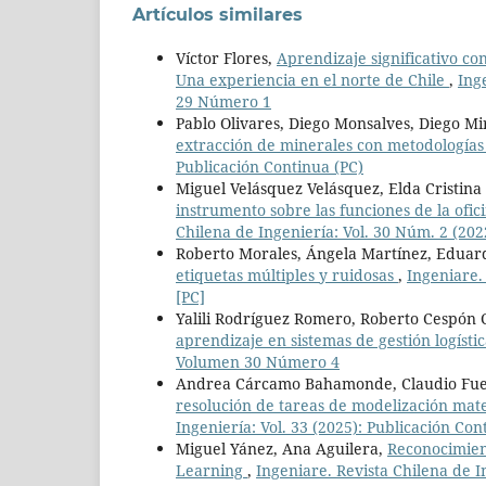
Artículos similares
Víctor Flores,
Aprendizaje significativo co
Una experiencia en el norte de Chile
,
Ing
29 Número 1
Pablo Olivares, Diego Monsalves, Diego 
extracción de minerales con metodologías
Publicación Continua (PC)
Miguel Velásquez Velásquez, Elda Cristin
instrumento sobre las funciones de la ofi
Chilena de Ingeniería: Vol. 30 Núm. 2 (2
Roberto Morales, Ángela Martínez, Eduar
etiquetas múltiples y ruidosas
,
Ingeniare.
[PC]
Yalili Rodríguez Romero, Roberto Cespón C
aprendizaje en sistemas de gestión logísti
Volumen 30 Número 4
Andrea Cárcamo Bahamonde, Claudio Fue
resolución de tareas de modelización mate
Ingeniería: Vol. 33 (2025): Publicación Con
Miguel Yánez, Ana Aguilera,
Reconocimien
Learning
,
Ingeniare. Revista Chilena de I