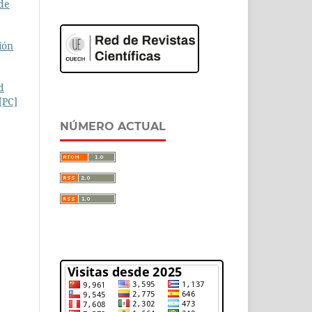
 de
ión
d
[PC]
NÚMERO ACTUAL