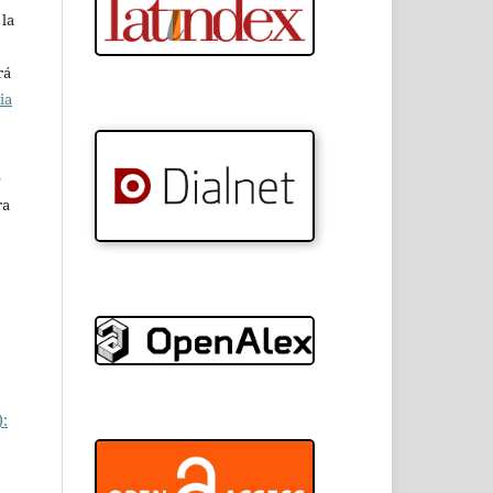
 la
rá
ia
e
ra
):