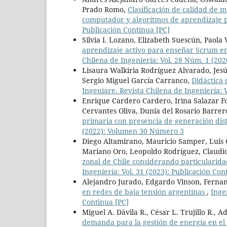
Prado Romo,
Clasificación de calidad de 
computador y algoritmos de aprendizaje
Publicación Contínua [PC]
Silvia I. Lozano, Elizabeth Suescún, Paola
aprendizaje activo para enseñar Scrum en
Chilena de Ingeniería: Vol. 28 Núm. 1 (2
Lisaura Walkiria Rodríguez Alvarado, Jesú
Sergio Miguel García Carranco,
Didáctica 
Ingeniare. Revista Chilena de Ingeniería:
Enrique Cardero Cardero, Irina Salazar Fo
Cervantes Oliva, Dunia del Rosario Barre
primaria con presencia de generación dis
(2022): Volumen 30 Número 3
Diego Altamirano, Mauricio Samper, Luis 
Mariano Oro, Leopoldo Rodríguez, Claudi
zonal de Chile considerando particularida
Ingeniería: Vol. 31 (2023): Publicación Con
Alejandro Jurado, Edgardo Vinson, Ferna
en redes de baja tensión argentinas
,
Inge
Continua [PC]
Miguel A. Dávila R., César L. Trujillo R., A
demanda para la gestión de energía en e