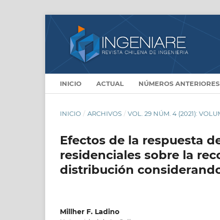
INICIO
ACTUAL
NÚMEROS ANTERIORES
INICIO
/
ARCHIVOS
/
VOL. 29 NÚM. 4 (2021): VO
Efectos de la respuesta 
residenciales sobre la re
distribución considerand
Millher F. Ladino