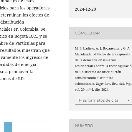
 impactos de estos
icios para los operadores
2024-12-20
 determinan los efectos de
 distribución
nciales en Colombia. Se
CÓMO CITAR
ico en Bogotá D.C., y se
bre de Partículas para
M. F. Ladino, A. J. Bocanegra, y G. A.
s resultados muestran que
Marulanda, «Efectos de la respuesta
ivamente los ingresos de
de la demanda en usuarios
rdidas de energía
residenciales sobre la reconfiguració
 para promover la
de un sistema de distribución
gramas de RD.
considerando el contexto
colombiano»,
Ingeniare, Rev. chil. ing.
vol. 29, n.º 4, dic. 2024.
Más formatos de cita
NÚMERO