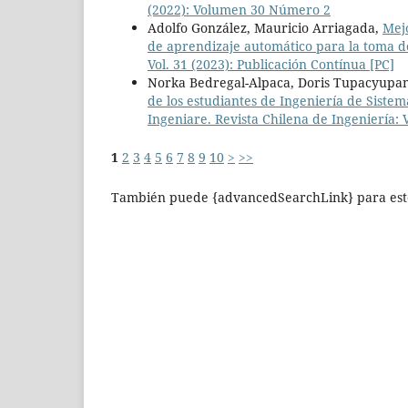
(2022): Volumen 30 Número 2
Adolfo González, Mauricio Arriagada,
Mej
de aprendizaje automático para la toma de
Vol. 31 (2023): Publicación Contínua [PC]
Norka Bedregal-Alpaca, Doris Tupacyupanq
de los estudiantes de Ingeniería de Siste
Ingeniare. Revista Chilena de Ingeniería:
1
2
3
4
5
6
7
8
9
10
>
>>
También puede {advancedSearchLink} para este