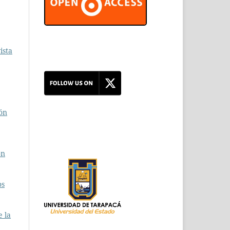
ista
ión
ón
os
e la