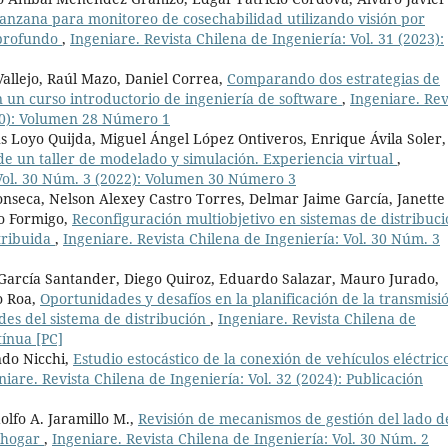
manzana para monitoreo de cosechabilidad utilizando visión por
 profundo
,
Ingeniare. Revista Chilena de Ingeniería: Vol. 31 (2023):
 Vallejo, Raúl Mazo, Daniel Correa,
Comparando dos estrategias de
 un curso introductorio de ingeniería de software
,
Ingeniare. Rev
020): Volumen 28 Número 1
s Loyo Quijda, Miguel Ángel López Ontiveros, Enrique Ávila Soler,
de un taller de modelado y simulación. Experiencia virtual
,
 Vol. 30 Núm. 3 (2022): Volumen 30 Número 3
nseca, Nelson Alexey Castro Torres, Delmar Jaime García, Janette
ro Formigo,
Reconfiguración multiobjetivo en sistemas de distribuc
tribuida
,
Ingeniare. Revista Chilena de Ingeniería: Vol. 30 Núm. 3
García Santander, Diego Quiroz, Eduardo Salazar, Mauro Jurado,
o Roa,
Oportunidades y desafíos en la planificación de la transmisi
des del sistema de distribución
,
Ingeniare. Revista Chilena de
tínua [PC]
ndo Nicchi,
Estudio estocástico de la conexión de vehículos eléctric
niare. Revista Chilena de Ingeniería: Vol. 32 (2024): Publicación
dolfo A. Jaramillo M.,
Revisión de mecanismos de gestión del lado d
l hogar
,
Ingeniare. Revista Chilena de Ingeniería: Vol. 30 Núm. 2