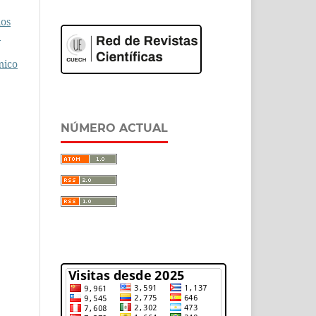
los
:
mico
NÚMERO ACTUAL