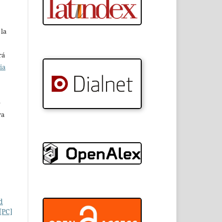
 la
rá
ia
e
ra
d
[PC]