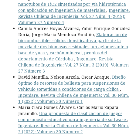
nanotubos de TiO2 sintetizados por vía hidrotérmica
con aplicación en ingeniería de materiales
,
Ingeniare.
Revista Chilena de Ingeniería: Vol. 27 Núm. 4 (2019):
Volumen 27 Número 4
Camilo Andrés Hoyos Álvarez, Yahir Enrique González
Doria, Jorge Mario Mendoza Fandiño,
Elaboración de
biocombustibles sólidos densificados a partir de la
mezcla de dos biomasas residuales, un aglomerante a
base de yuca y carbón mineral, propios del
departamento de Córdoba
,
Ingeniare. Revista
Chilena de Ingeniería: Vol. 27 Núm. 3 (2019): Volumen
27 Número 3
David Mantilla, Nelson Arzola, Oscar Araque,
Diseño
óptimo de resortes de ballesta para suspensiones de
vehículo sometidas a condiciones de carga cíclica
,
Ingeniare. Revista Chilena de Ingeniería: Vol. 30 Núm.
1 (2022): Volumen 30 Número 1
María Clara Gómez Álvarez, Carlos Mario Zapata
Jaramillo,
Una propuesta de clasificación de juegos
con propósito educativo para ingeniería de software
,
Ingeniare. Revista Chilena de Ingeniería: Vol. 30 Núm.
2 (2022): Volumen 30 Número 2