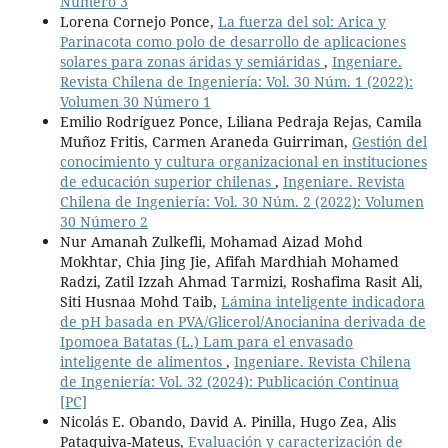
Número 3
Lorena Cornejo Ponce,
La fuerza del sol: Arica y
Parinacota como polo de desarrollo de aplicaciones
solares para zonas áridas y semiáridas
,
Ingeniare.
Revista Chilena de Ingeniería: Vol. 30 Núm. 1 (2022):
Volumen 30 Número 1
Emilio Rodríguez Ponce, Liliana Pedraja Rejas, Camila
Muñoz Fritis, Carmen Araneda Guirriman,
Gestión del
conocimiento y cultura organizacional en instituciones
de educación superior chilenas
,
Ingeniare. Revista
Chilena de Ingeniería: Vol. 30 Núm. 2 (2022): Volumen
30 Número 2
Nur Amanah Zulkefli, Mohamad Aizad Mohd
Mokhtar, Chia Jing Jie, Afifah Mardhiah Mohamed
Radzi, Zatil Izzah Ahmad Tarmizi, Roshafima Rasit Ali,
Siti Husnaa Mohd Taib,
Lámina inteligente indicadora
de pH basada en PVA/Glicerol/Anocianina derivada de
Ipomoea Batatas (L.) Lam para el envasado
inteligente de alimentos
,
Ingeniare. Revista Chilena
de Ingeniería: Vol. 32 (2024): Publicación Continua
[PC]
Nicolás E. Obando, David A. Pinilla, Hugo Zea, Alis
Pataquiva-Mateus,
Evaluación y caracterización de