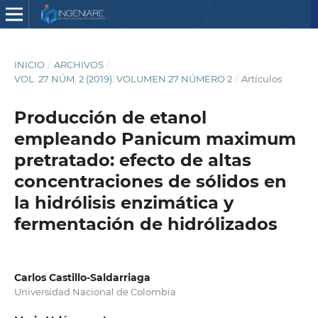
INICIO
/
ARCHIVOS
/
VOL. 27 NÚM. 2 (2019): VOLUMEN 27 NÚMERO 2
/
Artículos
Producción de etanol
empleando Panicum maximum
pretratado: efecto de altas
concentraciones de sólidos en
la hidrólisis enzimática y
fermentación de hidrólizados
Carlos Castillo-Saldarriaga
Universidad Nacional de Colombia