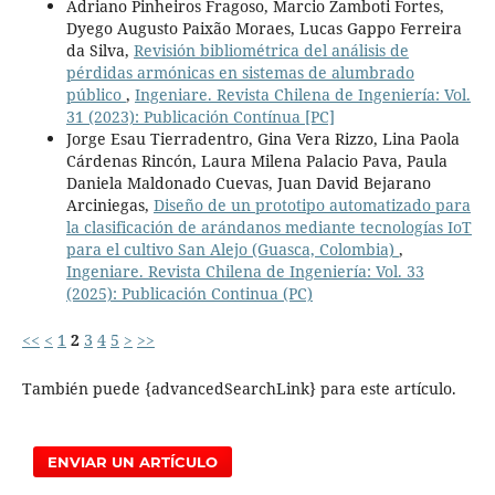
Adriano Pinheiros Fragoso, Marcio Zamboti Fortes,
Dyego Augusto Paixão Moraes, Lucas Gappo Ferreira
da Silva,
Revisión bibliométrica del análisis de
pérdidas armónicas en sistemas de alumbrado
público
,
Ingeniare. Revista Chilena de Ingeniería: Vol.
31 (2023): Publicación Contínua [PC]
Jorge Esau Tierradentro, Gina Vera Rizzo, Lina Paola
Cárdenas Rincón, Laura Milena Palacio Pava, Paula
Daniela Maldonado Cuevas, Juan David Bejarano
Arciniegas,
Diseño de un prototipo automatizado para
la clasificación de arándanos mediante tecnologías IoT
para el cultivo San Alejo (Guasca, Colombia)
,
Ingeniare. Revista Chilena de Ingeniería: Vol. 33
(2025): Publicación Continua (PC)
<<
<
1
2
3
4
5
>
>>
También puede {advancedSearchLink} para este artículo.
ENVIAR UN ARTÍCULO