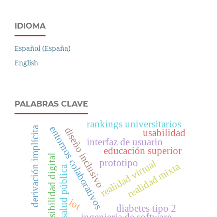
IDIOMA
Español (España)
English
PALABRAS CLAVE
rankings universitarios
entornos colaborativos
derivación implícita
diseño inclusivo
usabilidad
interfaz de usuario
educación superior
accesibilidad digital
prototipo
realidad virtual
realidad mixta
salud pública
iot
diabetes tipo 2