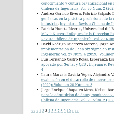
conocimiento y cultura organizacional en 
Chilena de Ingeniería: Vol. 30 Núm. 2 (2
Andrea Garrido Rivera, Fabricio Salgado 
genéricas en la práctica profesional de la 
industria
,
Ingeniare. Revista Chilena de 
Patricia Huerta-Riveros, Universidad del B
Móvil: Nuevos Enfoques de la Dirección Es
Revista Chilena de Ingeniería: Vol. 27 Nú
David Rodrigo Guerrero Moreno, Jorge Ant
implementación de Lean Six Sigma en Ins
Ingeniería: Vol. 27 Núm. 4 (2019): Volum
Luis Fernando Castro Rojas, Esperanza Es
apoyado por Semat y QFD
,
Ingeniare. Rev
4
Laura Marcela Gaviria-Yepes, Alejandro V
evaluación en el desarrollo de nuevos pr
(2020): Volumen 28 Número 3
Jorge Enrique Chaparro Mesa, Nelson Ba
para la adquisición de datos, monitoreo y 
Chilena de Ingeniería: Vol. 29 Núm. 2 (2
<<
<
1
2
3
4
5
6
7
8
9
10
>
>>