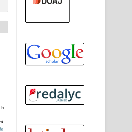
 la
rá
ia