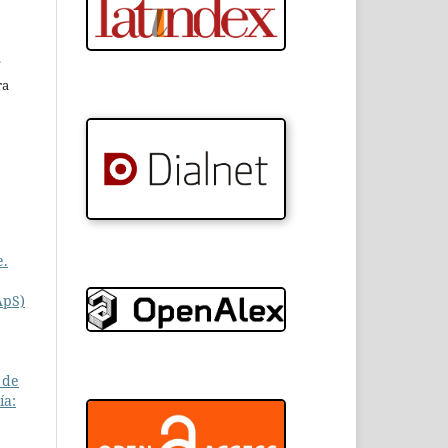
e
ra
e.
ApS)
 de
ía: