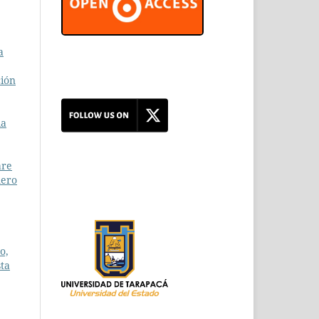
a
ción
la
are
mero
o,
sta