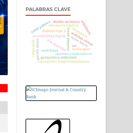
PALABRAS CLAVE
salud pública
arándanos
diseño inclusivo
educación superior
resonancia
realidad mixta
diabetes tipo 2
realidad virtual
accesibilidad digital
naive bayes
discapacidad
gavión mixto
carga axial
iot
teoría apoe
usabilidad
entornos colaborativos
geoquímica ambiental
osteoartritis temporomandibular