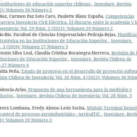
instituciones de educación superior chilenas
,
Ingeniare. Revista
022): Volumen 30 Número 2
Díaz, Carmen Paz Soto Caro, Paulette Blanc España,
Competencias
carrera Ingeniería Civil Eléctrica. El discurso entre la academia y l
Ingeniería: Vol. 29 Núm. 2 (2021): Volumen 29 Número 2
ío-Bío. Facultad de Ciencias Empresariales Pedraja-Rejas,
Planifica
tratégica en las Instituciones de Educación Superior
,
Ingeniare.
m. 3 (2019): Volumen 27 Número 3
onio Silva Leal, Claudia Cristina Bocanegra-Herrera,
Revisión de 
tituciones de Educación Superior
,
Ingeniare. Revista Chilena de
en 27 Número 4
pitia Peña,
Estado de progreso en el desarrollo de proyectos softw
ista Chilena de Ingeniería: Vol. 30 Núm. 4 (2022): Volumen 30 Nú
alencia-Arias,
Propuesta de una herramienta para la medición y
oductos
,
Ingeniare. Revista Chilena de Ingeniería: Vol. 28 Núm. 3
rrera Lombana, Fredy Alonso León Socha,
Módulo Terminal Remot
control de procesos agroindustriales - AgriculTIC
,
Ingeniare. Revi
021): Volumen 29 Número 2